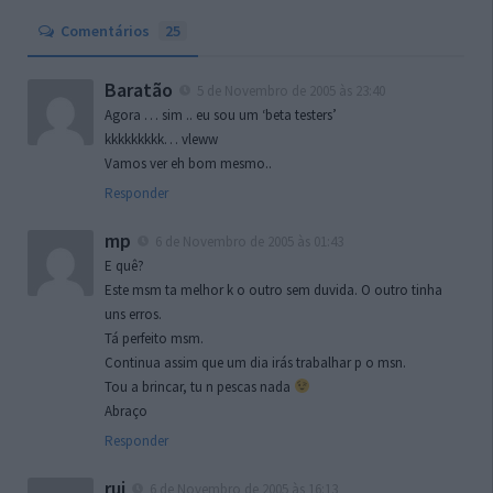
Comentários
25
Baratão
5 de Novembro de 2005 às 23:40
Agora … sim .. eu sou um ‘beta testers’
kkkkkkkkk… vleww
Vamos ver eh bom mesmo..
Responder
mp
6 de Novembro de 2005 às 01:43
E quê?
Este msm ta melhor k o outro sem duvida. O outro tinha
uns erros.
Tá perfeito msm.
Continua assim que um dia irás trabalhar p o msn.
Tou a brincar, tu n pescas nada
Abraço
Responder
rui
6 de Novembro de 2005 às 16:13