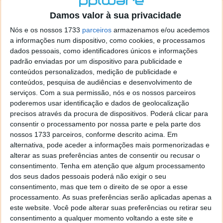
o firefox como browser predefenido
Ja percorri o painel
Damos valor à sua privacidade
de control tudo e nada. Tou a comecar a desesperar, ate ja
tentei apagar o explorer na tentativa de forçar o uso do
Nós e os nossos 1733
parceiros
armazenamos e/ou acedemos
firefox mas em vao. Kaso te lembres de outra dica fico
a informações num dispositivo, como cookies, e processamos
agradecido, caso contrario obrigado a mesma
dados pessoais, como identificadores únicos e informações
Responder
padrão enviadas por um dispositivo para publicidade e
conteúdos personalizados, medição de publicidade e
Vítor M.
conteúdos, pesquisa de audiências e desenvolvimento de
7 de Novembro de 2005 às 01:39
serviços.
Com a sua permissão, nós e os nossos parceiros
@Reporter
poderemos usar identificação e dados de geolocalização
Desculpa mas o link funciona. Seja como for segue por mail
precisos através da procura de dispositivos. Poderá clicar para
o MSn Messenger 8.
consentir o processamento por nossa parte e pela parte dos
Responder
nossos 1733 parceiros, conforme descrito acima. Em
alternativa, pode aceder a informações mais pormenorizadas e
Vítor M.
7 de Novembro de 2005 às 11:21
alterar as suas preferências antes de consentir ou recusar o
@Rui
consentimento.
Tenha em atenção que algum processamento
Tens de encontrar o que te falei. Faz da seguinte maneira,
dos seus dados pessoais poderá não exigir o seu
janela iniciar e no topo dessa janela com o botão direito do
consentimento, mas que tem o direito de se opor a esse
rato faz propriedades. Depois no separador Menu ‘Iniciar’
processamento. As suas preferências serão aplicadas apenas a
clica no botão ‘Personalizar’ aí encontrarás no separador
este website. Você pode alterar suas preferências ou retirar seu
geral a opção para escolheres o Browser com que queres
consentimento a qualquer momento voltando a este site e