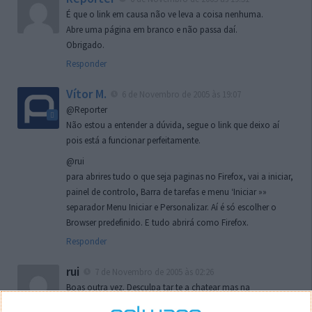
É que o link em causa não ve leva a coisa nenhuma.
Abre uma página em branco e não passa daí.
Obrigado.
Responder
Vítor M.
6 de Novembro de 2005 às 19:07
@Reporter
Não estou a entender a dúvida, segue o link que deixo aí
pois está a funcionar perfeitamente.
@rui
para abrires tudo o que seja paginas no Firefox, vai a iniciar,
painel de controlo, Barra de tarefas e menu ‘Iniciar »»
separador Menu Iniciar e Personalizar. Aí é só escolher o
Browser predefinido. E tudo abrirá como Firefox.
Responder
rui
7 de Novembro de 2005 às 02:26
Boas outra vez. Desculpa tar te a chatear mas na
localizaçao referida n se encontra la nada k me permita por