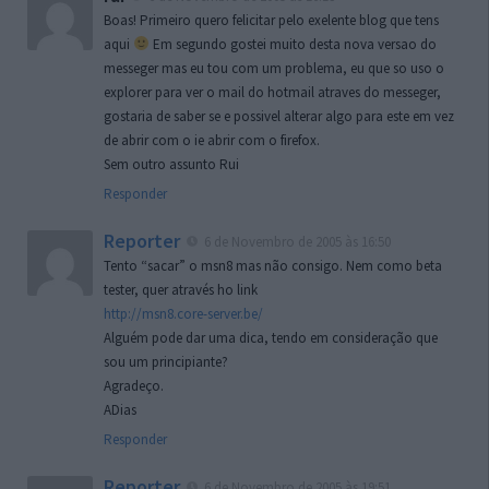
Boas! Primeiro quero felicitar pelo exelente blog que tens
aqui
Em segundo gostei muito desta nova versao do
messeger mas eu tou com um problema, eu que so uso o
explorer para ver o mail do hotmail atraves do messeger,
gostaria de saber se e possivel alterar algo para este em vez
de abrir com o ie abrir com o firefox.
Sem outro assunto Rui
Responder
Reporter
6 de Novembro de 2005 às 16:50
Tento “sacar” o msn8 mas não consigo. Nem como beta
tester, quer através ho link
http://msn8.core-server.be/
Alguém pode dar uma dica, tendo em consideração que
sou um principiante?
Agradeço.
ADias
Responder
Reporter
6 de Novembro de 2005 às 19:51