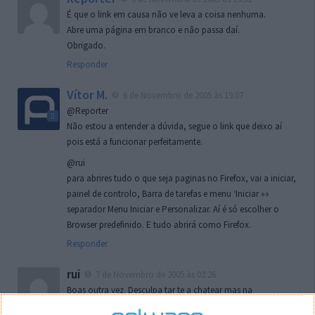
É que o link em causa não ve leva a coisa nenhuma.
Abre uma página em branco e não passa daí.
Obrigado.
Responder
Vítor M.
6 de Novembro de 2005 às 19:07
@Reporter
Não estou a entender a dúvida, segue o link que deixo aí
pois está a funcionar perfeitamente.
@rui
para abrires tudo o que seja paginas no Firefox, vai a iniciar,
painel de controlo, Barra de tarefas e menu ‘Iniciar »»
separador Menu Iniciar e Personalizar. Aí é só escolher o
Browser predefinido. E tudo abrirá como Firefox.
Responder
rui
7 de Novembro de 2005 às 02:26
Boas outra vez. Desculpa tar te a chatear mas na
localizaçao referida n se encontra la nada k me permita por