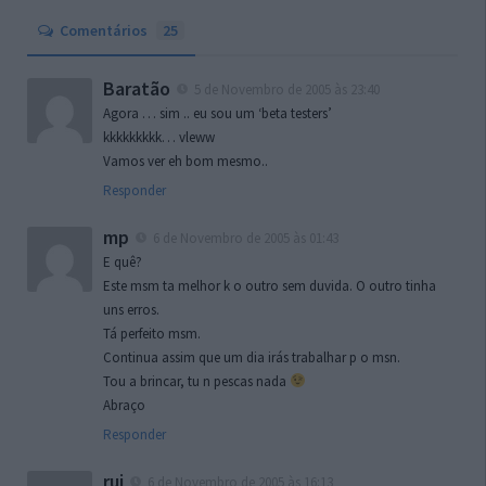
Comentários
25
Baratão
5 de Novembro de 2005 às 23:40
Agora … sim .. eu sou um ‘beta testers’
kkkkkkkkk… vleww
Vamos ver eh bom mesmo..
Responder
mp
6 de Novembro de 2005 às 01:43
E quê?
Este msm ta melhor k o outro sem duvida. O outro tinha
uns erros.
Tá perfeito msm.
Continua assim que um dia irás trabalhar p o msn.
Tou a brincar, tu n pescas nada
Abraço
Responder
rui
6 de Novembro de 2005 às 16:13