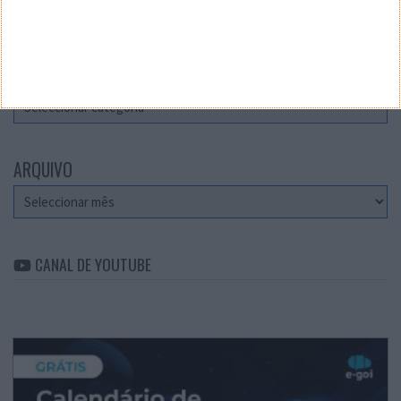
Teste a velocidade da sua Internet
CATEGORIAS
Categorias
ARQUIVO
Arquivo
CANAL DE YOUTUBE