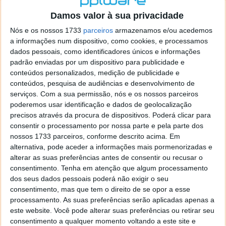
o firefox como browser predefenido
Ja percorri o painel
Damos valor à sua privacidade
de control tudo e nada. Tou a comecar a desesperar, ate ja
tentei apagar o explorer na tentativa de forçar o uso do
Nós e os nossos 1733
parceiros
armazenamos e/ou acedemos
firefox mas em vao. Kaso te lembres de outra dica fico
a informações num dispositivo, como cookies, e processamos
agradecido, caso contrario obrigado a mesma
dados pessoais, como identificadores únicos e informações
Responder
padrão enviadas por um dispositivo para publicidade e
conteúdos personalizados, medição de publicidade e
Vítor M.
conteúdos, pesquisa de audiências e desenvolvimento de
7 de Novembro de 2005 às 01:39
serviços.
Com a sua permissão, nós e os nossos parceiros
@Reporter
poderemos usar identificação e dados de geolocalização
Desculpa mas o link funciona. Seja como for segue por mail
precisos através da procura de dispositivos. Poderá clicar para
o MSn Messenger 8.
consentir o processamento por nossa parte e pela parte dos
Responder
nossos 1733 parceiros, conforme descrito acima. Em
alternativa, pode aceder a informações mais pormenorizadas e
Vítor M.
7 de Novembro de 2005 às 11:21
alterar as suas preferências antes de consentir ou recusar o
@Rui
consentimento.
Tenha em atenção que algum processamento
Tens de encontrar o que te falei. Faz da seguinte maneira,
dos seus dados pessoais poderá não exigir o seu
janela iniciar e no topo dessa janela com o botão direito do
consentimento, mas que tem o direito de se opor a esse
rato faz propriedades. Depois no separador Menu ‘Iniciar’
processamento. As suas preferências serão aplicadas apenas a
clica no botão ‘Personalizar’ aí encontrarás no separador
este website. Você pode alterar suas preferências ou retirar seu
geral a opção para escolheres o Browser com que queres
consentimento a qualquer momento voltando a este site e