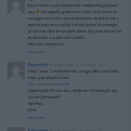
Boas! Primeiro quero felicitar pelo exelente blog que tens
aqui
Em segundo gostei muito desta nova versao do
messeger mas eu tou com um problema, eu que so uso o
explorer para ver o mail do hotmail atraves do messeger,
gostaria de saber se e possivel alterar algo para este em vez
de abrir com o ie abrir com o firefox.
Sem outro assunto Rui
Responder
Reporter
6 de Novembro de 2005 às 16:50
Tento “sacar” o msn8 mas não consigo. Nem como beta
tester, quer através ho link
http://msn8.core-server.be/
Alguém pode dar uma dica, tendo em consideração que
sou um principiante?
Agradeço.
ADias
Responder
Reporter
6 de Novembro de 2005 às 19:51