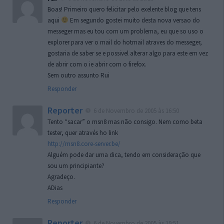
Boas! Primeiro quero felicitar pelo exelente blog que tens
aqui
Em segundo gostei muito desta nova versao do
messeger mas eu tou com um problema, eu que so uso o
explorer para ver o mail do hotmail atraves do messeger,
gostaria de saber se e possivel alterar algo para este em vez
de abrir com o ie abrir com o firefox.
Sem outro assunto Rui
Responder
Reporter
6 de Novembro de 2005 às 16:50
Tento “sacar” o msn8 mas não consigo. Nem como beta
tester, quer através ho link
http://msn8.core-server.be/
Alguém pode dar uma dica, tendo em consideração que
sou um principiante?
Agradeço.
ADias
Responder
Reporter
6 de Novembro de 2005 às 19:51