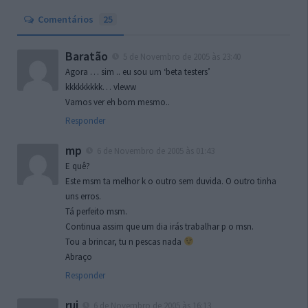
Comentários
25
Baratão
5 de Novembro de 2005 às 23:40
Agora … sim .. eu sou um ‘beta testers’
kkkkkkkkk… vleww
Vamos ver eh bom mesmo..
Responder
mp
6 de Novembro de 2005 às 01:43
E quê?
Este msm ta melhor k o outro sem duvida. O outro tinha
uns erros.
Tá perfeito msm.
Continua assim que um dia irás trabalhar p o msn.
Tou a brincar, tu n pescas nada
Abraço
Responder
rui
6 de Novembro de 2005 às 16:13