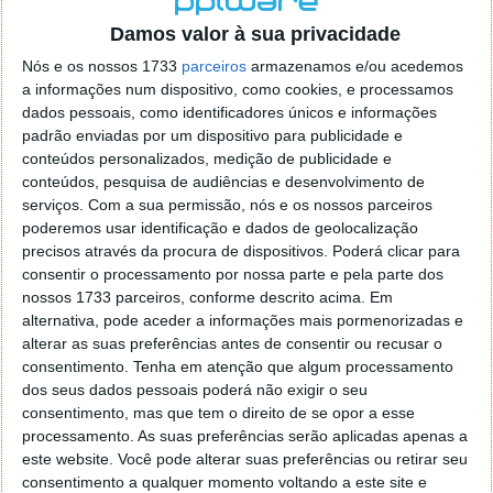
o firefox como browser predefenido
Ja percorri o painel
Damos valor à sua privacidade
de control tudo e nada. Tou a comecar a desesperar, ate ja
tentei apagar o explorer na tentativa de forçar o uso do
Nós e os nossos 1733
parceiros
armazenamos e/ou acedemos
firefox mas em vao. Kaso te lembres de outra dica fico
a informações num dispositivo, como cookies, e processamos
agradecido, caso contrario obrigado a mesma
dados pessoais, como identificadores únicos e informações
Responder
padrão enviadas por um dispositivo para publicidade e
conteúdos personalizados, medição de publicidade e
Vítor M.
conteúdos, pesquisa de audiências e desenvolvimento de
7 de Novembro de 2005 às 01:39
serviços.
Com a sua permissão, nós e os nossos parceiros
@Reporter
poderemos usar identificação e dados de geolocalização
Desculpa mas o link funciona. Seja como for segue por mail
precisos através da procura de dispositivos. Poderá clicar para
o MSn Messenger 8.
consentir o processamento por nossa parte e pela parte dos
Responder
nossos 1733 parceiros, conforme descrito acima. Em
alternativa, pode aceder a informações mais pormenorizadas e
Vítor M.
7 de Novembro de 2005 às 11:21
alterar as suas preferências antes de consentir ou recusar o
@Rui
consentimento.
Tenha em atenção que algum processamento
Tens de encontrar o que te falei. Faz da seguinte maneira,
dos seus dados pessoais poderá não exigir o seu
janela iniciar e no topo dessa janela com o botão direito do
consentimento, mas que tem o direito de se opor a esse
rato faz propriedades. Depois no separador Menu ‘Iniciar’
processamento. As suas preferências serão aplicadas apenas a
clica no botão ‘Personalizar’ aí encontrarás no separador
este website. Você pode alterar suas preferências ou retirar seu
geral a opção para escolheres o Browser com que queres
consentimento a qualquer momento voltando a este site e