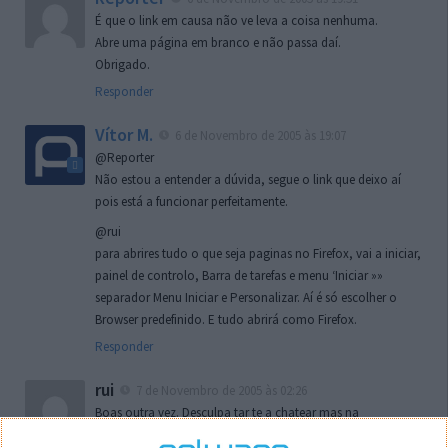
É que o link em causa não ve leva a coisa nenhuma.
Abre uma página em branco e não passa daí.
Obrigado.
Responder
Vítor M.
6 de Novembro de 2005 às 19:07
@Reporter
Não estou a entender a dúvida, segue o link que deixo aí
pois está a funcionar perfeitamente.
@rui
para abrires tudo o que seja paginas no Firefox, vai a iniciar,
painel de controlo, Barra de tarefas e menu ‘Iniciar »»
separador Menu Iniciar e Personalizar. Aí é só escolher o
Browser predefinido. E tudo abrirá como Firefox.
Responder
rui
7 de Novembro de 2005 às 02:26
Boas outra vez. Desculpa tar te a chatear mas na
localizaçao referida n se encontra la nada k me permita por