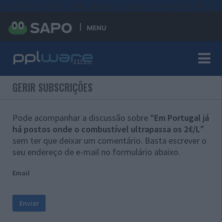
#sre{border-style: solid;display: unset;border-width: thin;}
MENU
GERIR SUBSCRIÇÕES
Pode acompanhar a discussão sobre “
Em Portugal já
há postos onde o combustível ultrapassa os 2€/L
”
sem ter que deixar um comentário. Basta escrever o
seu endereço de e-mail no formulário abaixo.
Email