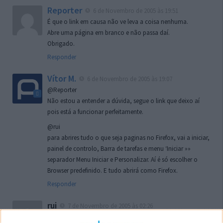
Reporter
6 de Novembro de 2005 às 19:51
É que o link em causa não ve leva a coisa nenhuma.
Abre uma página em branco e não passa daí.
Obrigado.
Responder
Vítor M.
6 de Novembro de 2005 às 19:07
@Reporter
Não estou a entender a dúvida, segue o link que deixo aí
pois está a funcionar perfeitamente.
@rui
para abrires tudo o que seja paginas no Firefox, vai a iniciar,
painel de controlo, Barra de tarefas e menu ‘Iniciar »»
separador Menu Iniciar e Personalizar. Aí é só escolher o
Browser predefinido. E tudo abrirá como Firefox.
Responder
rui
7 de Novembro de 2005 às 02:26
Boas outra vez. Desculpa tar te a chatear mas na