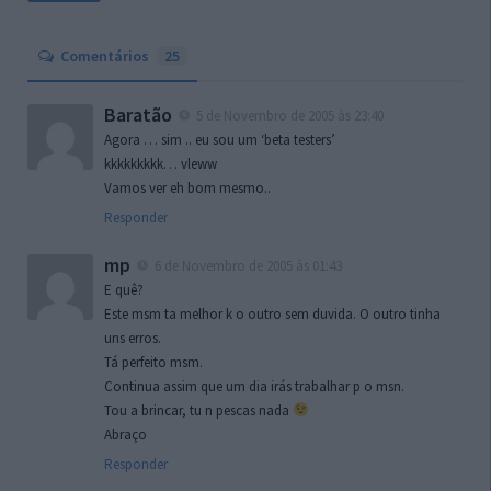
Comentários
25
Baratão
5 de Novembro de 2005 às 23:40
Agora … sim .. eu sou um ‘beta testers’
kkkkkkkkk… vleww
Vamos ver eh bom mesmo..
Responder
mp
6 de Novembro de 2005 às 01:43
E quê?
Este msm ta melhor k o outro sem duvida. O outro tinha
uns erros.
Tá perfeito msm.
Continua assim que um dia irás trabalhar p o msn.
Tou a brincar, tu n pescas nada
Abraço
Responder