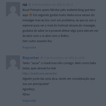
rui
6 de Novembro de 2005 às 16:13
Boas! Primeiro quero felicitar pelo exelente blog que tens
aqui
Em segundo gostei muito desta nova versao do
messeger mas eu tou com um problema, eu que so uso o
explorer para ver o mail do hotmail atraves do messeger,
gostaria de saber se e possivel alterar algo para este em vez
de abrir com o ie abrir com o firefox.
Sem outro assunto Rui
Responder
Reporter
6 de Novembro de 2005 às 16:50
Tento “sacar” o msn8 mas não consigo. Nem como beta
tester, quer através ho link
http://msn8.core-server.be/
Alguém pode dar uma dica, tendo em consideração que
sou um principiante?
Agradeço.
ADias
Responder