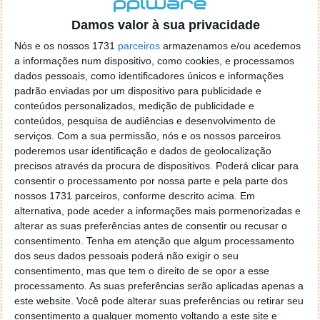
localizaçao referida n se encontra la nada k me permita por
o firefox como browser predefenido
Ja percorri o painel
Damos valor à sua privacidade
de control tudo e nada. Tou a comecar a desesperar, ate ja
Nós e os nossos 1731
parceiros
armazenamos e/ou acedemos
tentei apagar o explorer na tentativa de forçar o uso do
a informações num dispositivo, como cookies, e processamos
firefox mas em vao. Kaso te lembres de outra dica fico
dados pessoais, como identificadores únicos e informações
agradecido, caso contrario obrigado a mesma
padrão enviadas por um dispositivo para publicidade e
Responder
conteúdos personalizados, medição de publicidade e
conteúdos, pesquisa de audiências e desenvolvimento de
Vítor M.
serviços.
Com a sua permissão, nós e os nossos parceiros
7 de Novembro de 2005 às 01:39
poderemos usar identificação e dados de geolocalização
@Reporter
precisos através da procura de dispositivos. Poderá clicar para
Desculpa mas o link funciona. Seja como for segue por mail
consentir o processamento por nossa parte e pela parte dos
o MSn Messenger 8.
nossos 1731 parceiros, conforme descrito acima. Em
Responder
alternativa, pode aceder a informações mais pormenorizadas e
alterar as suas preferências antes de consentir ou recusar o
Vítor M.
7 de Novembro de 2005 às 11:21
consentimento.
Tenha em atenção que algum processamento
@Rui
dos seus dados pessoais poderá não exigir o seu
Tens de encontrar o que te falei. Faz da seguinte maneira,
consentimento, mas que tem o direito de se opor a esse
janela iniciar e no topo dessa janela com o botão direito do
processamento. As suas preferências serão aplicadas apenas a
rato faz propriedades. Depois no separador Menu ‘Iniciar’
este website. Você pode alterar suas preferências ou retirar seu
clica no botão ‘Personalizar’ aí encontrarás no separador
consentimento a qualquer momento voltando a este site e