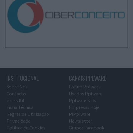
INSTITUCIONAL
CANAIS PPLWARE
Sobre Nós
Fórum Pplware
Contacto
Usados Pplware
Press Kit
Pplware Kids
Ficha Técnica
Empresas Hoje
Regras de Utilização
PiPplware
Privacidade
Newsletter
Política de Cookies
Grupos Facebook