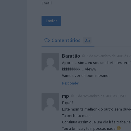
Email
Comentários
25
Baratão
5 de Novembro de 2005 às 2
Agora … sim .. eu sou um ‘beta testers’
kkkkkkkkk… vleww
Vamos ver eh bom mesmo..
Responder
mp
6 de Novembro de 2005 às 01:43
E quê?
Este msm ta melhor k o outro sem duvid
Tá perfeito msm.
Continua assim que um dia irás trabalha
Tou a brincar, tu n pescas nada