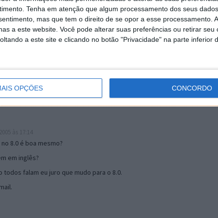
timento.
Tenha em atenção que algum processamento dos seus dados
nsentimento, mas que tem o direito de se opor a esse processamento. A
as a este website. Você pode alterar suas preferências ou retirar seu
19:51
tando a este site e clicando no botão "Privacidade" na parte inferior 
u mail algum.
s 17:00
AIS OPÇÕES
CONCORDO
005 às 17:14
o no 8.0 é boa mesmo?
tem em inglês?
 todos falam eu juro que mudo para o 8.0.
ail.