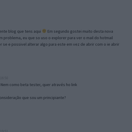
lente blog que tens aqui
Em segundo gostei muito desta nova
problema, eu que so uso o explorer para ver o mail do hotmail
se e possivel alterar algo para este em vez de abrir com o ie abrir
16:50
 Nem como beta tester, quer através ho link
onsideração que sou um principiante?
19:51