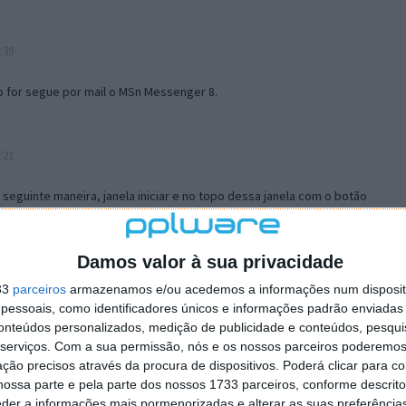
:39
o for segue por mail o MSn Messenger 8.
:21
a seguinte maneira, janela iniciar e no topo dessa janela com o botão
 no separador Menu ‘Iniciar’ clica no botão ‘Personalizar’ aí
ão para escolheres o Browser com que queres navegar e o gestor de
is ao teu Firefox e nas ferramentas ou tools escolhes ‘Opções’ ou
Damos valor à sua privacidade
erta e logo perto do fim encontras um local para colocares um visto
33
parceiros
armazenamos e/ou acedemos a informações num dispositi
e este é o browser predefinido.
essoais, como identificadores únicos e informações padrão enviadas 
conteúdos personalizados, medição de publicidade e conteúdos, pesqui
serviços.
Com a sua permissão, nós e os nossos parceiros poderemos 
12:57
ção precisos através da procura de dispositivos. Poderá clicar para co
ossa parte e pela parte dos nossos 1733 parceiros, conforme descrit
eder a informações mais pormenorizadas e alterar as suas preferência