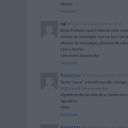
Abraço
Responder
rui
6 de Novembro de 2005 às 16:13
Boas! Primeiro quero felicitar pelo exe
versao do messeger mas eu tou com um 
atraves do messeger, gostaria de saber 
com o firefox.
Sem outro assunto Rui
Responder
Reporter
6 de Novembro de 2005 às 
Tento “sacar” o msn8 mas não consigo.
http://msn8.core-server.be/
Alguém pode dar uma dica, tendo em c
Agradeço.
ADias
Responder
Reporter
6 de Novembro de 2005 às 