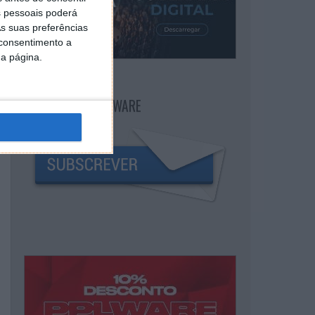
 pessoais poderá
s suas preferências
 consentimento a
da página.
NEWSLETTER PPLWARE