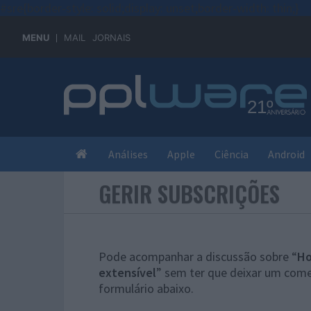
#sre{border-style: solid;display: unset;border-width: thin;}
MENU
MAIL
JORNAIS
Análises
Apple
Ciência
Android
GERIR SUBSCRIÇÕES
Pode acompanhar a discussão sobre “
Ho
extensível
” sem ter que deixar um come
formulário abaixo.