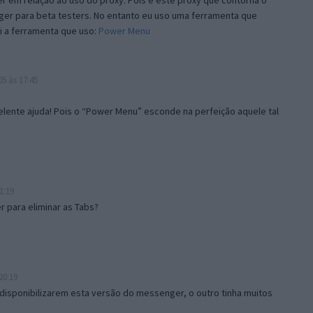
 em relação ao uso do proxy. Pois é este proxy que contorna o
ger para beta testers. No entanto eu uso uma ferramenta que
i a ferramenta que uso:
Power Menu
5 às 17:45
lente ajuda! Pois o “Power Menu” esconde na perfeição aquele tal
1:19
 para eliminar as Tabs?
20:19
disponibilizarem esta versão do messenger, o outro tinha muitos