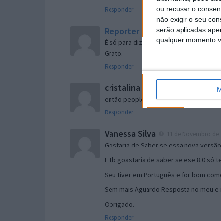
ou recusar o consen
Responder
não exigir o seu co
Reporter
serão aplicadas apen
7 de Novembro de 2005 às 
qualquer momento vol
É só para dizer que ainda não me chego
Grato.
Responder
cristalina
11 de Novembro de 2005 à
M
então people
Responder
Vanessa Silva
11 de Novembro de 2
Gostaria de Saber se essa nova versã
E tb goastaria de saber se ese 8.0 só 
Seu tiver em Português e for bom como
Sem mais Aguardo Resposta no meu e m
Obrigado.
Responder