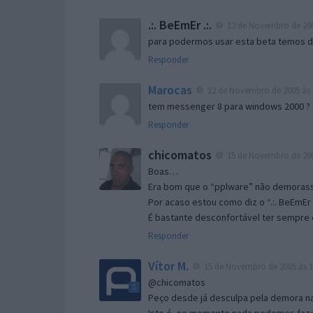
.:. BeEmEr .:.
12 de Novembro de 200
para podermos usar esta beta temos d “
Responder
Marocas
12 de Novembro de 2005 às 
tem messenger 8 para windows 2000 ?
Responder
chicomatos
15 de Novembro de 200
Boas…
Era bom que o “pplware” não demorass
Por acaso estou como diz o “.:. BeEmEr 
É bastante desconfortável ter sempre e
Responder
Vítor M.
15 de Novembro de 2005 às 1
@chicomatos
Peço desde já desculpa pela demora na 