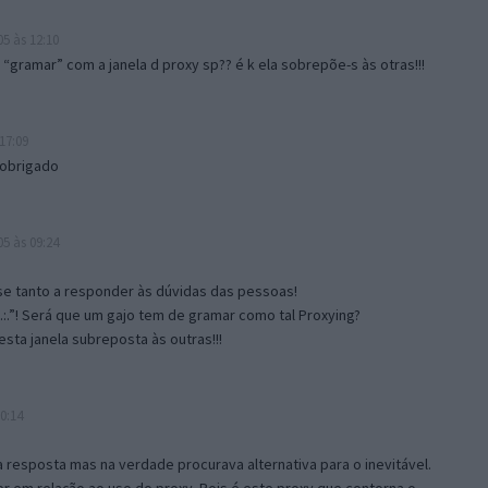
5 às 12:10
gramar” com a janela d proxy sp?? é k ela sobrepõe-s às otras!!!
17:09
 obrigado
5 às 09:24
e tanto a responder às dúvidas das pessoas!
.:.”! Será que um gajo tem de gramar como tal Proxying?
sta janela subreposta às outras!!!
0:14
resposta mas na verdade procurava alternativa para o inevitável.