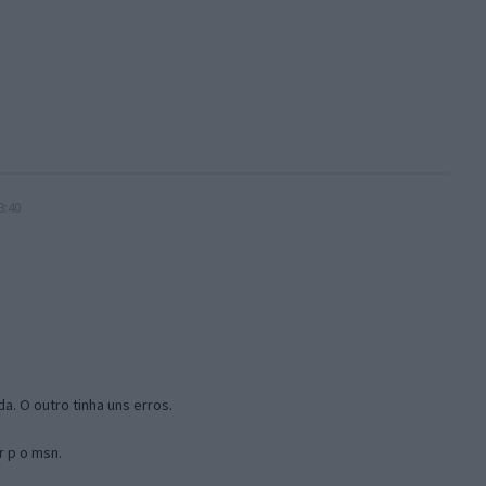
3:40
a. O outro tinha uns erros.
r p o msn.