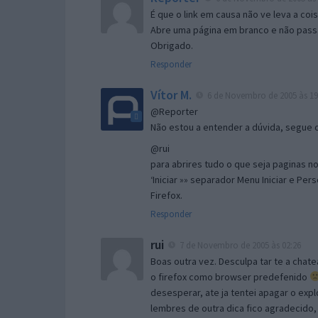
É que o link em causa não ve leva a co
Abre uma página em branco e não passa
Obrigado.
Responder
Vítor M.
6 de Novembro de 2005 às 19
@Reporter
Não estou a entender a dúvida, segue o 
@rui
para abrires tudo o que seja paginas no 
‘Iniciar »» separador Menu Iniciar e Per
Firefox.
Responder
rui
7 de Novembro de 2005 às 02:26
Boas outra vez. Desculpa tar te a chate
o firefox como browser predefenido
desesperar, ate ja tentei apagar o expl
lembres de outra dica fico agradecido