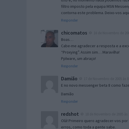
Isto é, no momento nada podemos fazer
filtro imposto pela equipa MSN Messen
contorna este problema. Deixo-vos aqu
Responder
chicomatos
16 de Novembro de 200
Boas…
Cabe-me agradecer a resposta e a exce
“Proxying”. Assim sim… Maravilha!
Pplware, um abraço!
Responder
Damião
17 de Novembro de 2005 às 0
E no novo messenger beta 8 como fazer
Damião
Responder
redshot
18 de Novembro de 2005 às 
Olá! Primeiro quero agradecer-vos por 
erros, como toda a gente sabe.