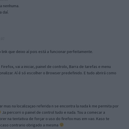
isa nenhuma.
 daí.
:07
link que deixo aí pois está a funcionar perfeitamente.
Firefox, vai a iniciar, painel de controlo, Barra de tarefas e menu
sonalizar. Aí é só escolher o Browser predefinido. E tudo abrirá como
ar mas na localizaçao referida n se encontra la nada k me permita por
Ja percorri o painel de control tudo e nada. Tou a comecar a
orer na tentativa de forçar o uso do firefox mas em vao. Kaso te
, caso contrario obrigado a mesma