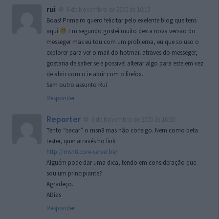
rui
6 de Novembro de 2005 às 16:13
Boas! Primeiro quero felicitar pelo exelente blog que tens
aqui
Em segundo gostei muito desta nova versao do
messeger mas eu tou com um problema, eu que so uso o
explorer para ver o mail do hotmail atraves do messeger,
gostaria de saber se e possivel alterar algo para este em vez
de abrir com o ie abrir com o firefox.
Sem outro assunto Rui
Responder
Reporter
6 de Novembro de 2005 às 16:50
Tento “sacar” o msn8 mas não consigo. Nem como beta
tester, quer através ho link
http://msn8.core-server.be/
Alguém pode dar uma dica, tendo em consideração que
sou um principiante?
Agradeço.
ADias
Responder