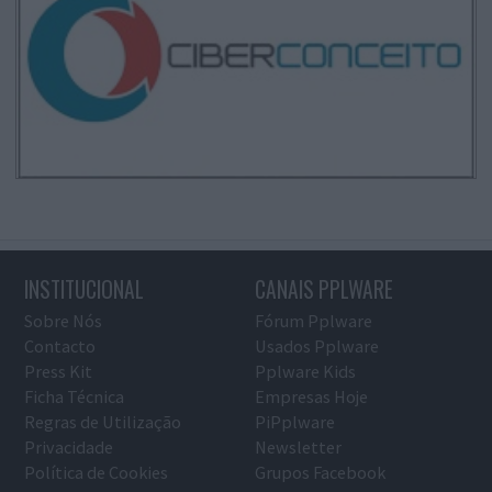
INSTITUCIONAL
CANAIS PPLWARE
Sobre Nós
Fórum Pplware
Contacto
Usados Pplware
Press Kit
Pplware Kids
Ficha Técnica
Empresas Hoje
Regras de Utilização
PiPplware
Privacidade
Newsletter
Política de Cookies
Grupos Facebook