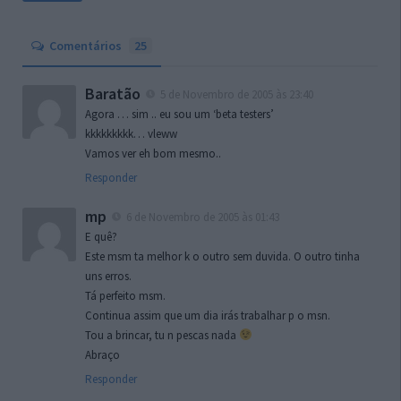
Comentários
25
Baratão
5 de Novembro de 2005 às 23:40
Agora … sim .. eu sou um ‘beta testers’
kkkkkkkkk… vleww
Vamos ver eh bom mesmo..
Responder
mp
6 de Novembro de 2005 às 01:43
E quê?
Este msm ta melhor k o outro sem duvida. O outro tinha
uns erros.
Tá perfeito msm.
Continua assim que um dia irás trabalhar p o msn.
Tou a brincar, tu n pescas nada
Abraço
Responder