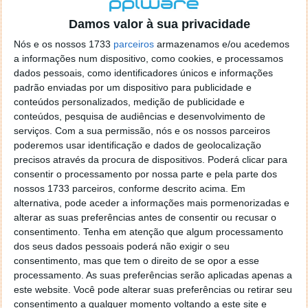
localizaçao referida n se encontra la nada k me permita por
o firefox como browser predefenido
Ja percorri o painel
Damos valor à sua privacidade
de control tudo e nada. Tou a comecar a desesperar, ate ja
Nós e os nossos 1733
parceiros
armazenamos e/ou acedemos
tentei apagar o explorer na tentativa de forçar o uso do
a informações num dispositivo, como cookies, e processamos
firefox mas em vao. Kaso te lembres de outra dica fico
dados pessoais, como identificadores únicos e informações
agradecido, caso contrario obrigado a mesma
padrão enviadas por um dispositivo para publicidade e
Responder
conteúdos personalizados, medição de publicidade e
conteúdos, pesquisa de audiências e desenvolvimento de
Vítor M.
serviços.
Com a sua permissão, nós e os nossos parceiros
7 de Novembro de 2005 às 01:39
poderemos usar identificação e dados de geolocalização
@Reporter
precisos através da procura de dispositivos. Poderá clicar para
Desculpa mas o link funciona. Seja como for segue por mail
consentir o processamento por nossa parte e pela parte dos
o MSn Messenger 8.
nossos 1733 parceiros, conforme descrito acima. Em
Responder
alternativa, pode aceder a informações mais pormenorizadas e
alterar as suas preferências antes de consentir ou recusar o
Vítor M.
7 de Novembro de 2005 às 11:21
consentimento.
Tenha em atenção que algum processamento
@Rui
dos seus dados pessoais poderá não exigir o seu
Tens de encontrar o que te falei. Faz da seguinte maneira,
consentimento, mas que tem o direito de se opor a esse
janela iniciar e no topo dessa janela com o botão direito do
processamento. As suas preferências serão aplicadas apenas a
rato faz propriedades. Depois no separador Menu ‘Iniciar’
este website. Você pode alterar suas preferências ou retirar seu
clica no botão ‘Personalizar’ aí encontrarás no separador
consentimento a qualquer momento voltando a este site e