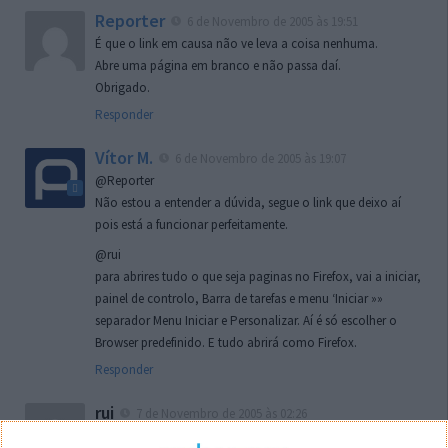
Reporter
6 de Novembro de 2005 às 19:51
É que o link em causa não ve leva a coisa nenhuma.
Abre uma página em branco e não passa daí.
Obrigado.
Responder
Vítor M.
6 de Novembro de 2005 às 19:07
@Reporter
Não estou a entender a dúvida, segue o link que deixo aí
pois está a funcionar perfeitamente.
@rui
para abrires tudo o que seja paginas no Firefox, vai a iniciar,
painel de controlo, Barra de tarefas e menu ‘Iniciar »»
separador Menu Iniciar e Personalizar. Aí é só escolher o
Browser predefinido. E tudo abrirá como Firefox.
Responder
rui
7 de Novembro de 2005 às 02:26
Boas outra vez. Desculpa tar te a chatear mas na