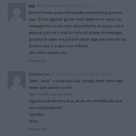
rui
6 de Novembro de 2005 às 16:13
Boas! Primeiro quero felicitar pelo exelente blog que tens
aqui
Em segundo gostei muito desta nova versao do
messeger mas eu tou com um problema, eu que so uso o
explorer para ver o mail do hotmail atraves do messeger,
gostaria de saber se e possivel alterar algo para este em vez
de abrir com o ie abrir com o firefox.
Sem outro assunto Rui
Responder
Reporter
6 de Novembro de 2005 às 16:50
Tento “sacar” o msn8 mas não consigo. Nem como beta
tester, quer através ho link
http://msn8.core-server.be/
Alguém pode dar uma dica, tendo em consideração que
sou um principiante?
Agradeço.
ADias
Responder