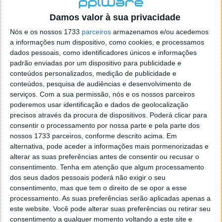
localizaçao referida n se encontra la nada k me permita por
o firefox como browser predefenido
Ja percorri o painel
Damos valor à sua privacidade
de control tudo e nada. Tou a comecar a desesperar, ate ja
Nós e os nossos 1733
parceiros
armazenamos e/ou acedemos
tentei apagar o explorer na tentativa de forçar o uso do
a informações num dispositivo, como cookies, e processamos
firefox mas em vao. Kaso te lembres de outra dica fico
dados pessoais, como identificadores únicos e informações
agradecido, caso contrario obrigado a mesma
padrão enviadas por um dispositivo para publicidade e
Responder
conteúdos personalizados, medição de publicidade e
conteúdos, pesquisa de audiências e desenvolvimento de
Vítor M.
serviços.
Com a sua permissão, nós e os nossos parceiros
7 de Novembro de 2005 às 01:39
poderemos usar identificação e dados de geolocalização
@Reporter
precisos através da procura de dispositivos. Poderá clicar para
Desculpa mas o link funciona. Seja como for segue por mail
consentir o processamento por nossa parte e pela parte dos
o MSn Messenger 8.
nossos 1733 parceiros, conforme descrito acima. Em
Responder
alternativa, pode aceder a informações mais pormenorizadas e
alterar as suas preferências antes de consentir ou recusar o
Vítor M.
7 de Novembro de 2005 às 11:21
consentimento.
Tenha em atenção que algum processamento
@Rui
dos seus dados pessoais poderá não exigir o seu
Tens de encontrar o que te falei. Faz da seguinte maneira,
consentimento, mas que tem o direito de se opor a esse
janela iniciar e no topo dessa janela com o botão direito do
processamento. As suas preferências serão aplicadas apenas a
rato faz propriedades. Depois no separador Menu ‘Iniciar’
este website. Você pode alterar suas preferências ou retirar seu
clica no botão ‘Personalizar’ aí encontrarás no separador
consentimento a qualquer momento voltando a este site e