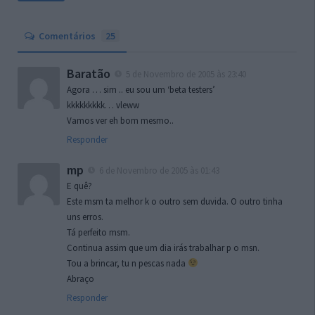
Comentários
25
Baratão
5 de Novembro de 2005 às 23:40
Agora … sim .. eu sou um ‘beta testers’
kkkkkkkkk… vleww
Vamos ver eh bom mesmo..
Responder
mp
6 de Novembro de 2005 às 01:43
E quê?
Este msm ta melhor k o outro sem duvida. O outro tinha
uns erros.
Tá perfeito msm.
Continua assim que um dia irás trabalhar p o msn.
Tou a brincar, tu n pescas nada
Abraço
Responder