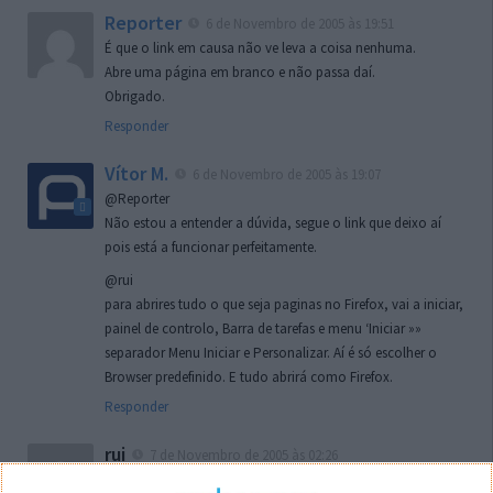
Reporter
6 de Novembro de 2005 às 19:51
É que o link em causa não ve leva a coisa nenhuma.
Abre uma página em branco e não passa daí.
Obrigado.
Responder
Vítor M.
6 de Novembro de 2005 às 19:07
@Reporter
Não estou a entender a dúvida, segue o link que deixo aí
pois está a funcionar perfeitamente.
@rui
para abrires tudo o que seja paginas no Firefox, vai a iniciar,
painel de controlo, Barra de tarefas e menu ‘Iniciar »»
separador Menu Iniciar e Personalizar. Aí é só escolher o
Browser predefinido. E tudo abrirá como Firefox.
Responder
rui
7 de Novembro de 2005 às 02:26
Boas outra vez. Desculpa tar te a chatear mas na