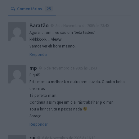
Comentários
25
Baratão
5 de Novembro de 2005 às 23:40
Agora … sim .. eu sou um ‘beta testers’
kkkkkkkkk… vleww
Vamos ver eh bom mesmo..
Responder
mp
6 de Novembro de 2005 às 01:43
E quê?
Este msm ta melhor k o outro sem duvida. O outro tinha
uns erros.
Tá perfeito msm.
Continua assim que um dia irás trabalhar p o msn.
Tou a brincar, tu n pescas nada
Abraço
Responder
rui
6 de Novembro de 2005 às 16:13