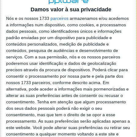
o firefox como browser predefenido
Ja percorri o painel
Damos valor à sua privacidade
de control tudo e nada. Tou a comecar a desesperar, ate ja
tentei apagar o explorer na tentativa de forçar o uso do
Nós e os nossos 1733
parceiros
armazenamos e/ou acedemos
firefox mas em vao. Kaso te lembres de outra dica fico
a informações num dispositivo, como cookies, e processamos
agradecido, caso contrario obrigado a mesma
dados pessoais, como identificadores únicos e informações
Responder
padrão enviadas por um dispositivo para publicidade e
conteúdos personalizados, medição de publicidade e
Vítor M.
conteúdos, pesquisa de audiências e desenvolvimento de
7 de Novembro de 2005 às 01:39
serviços.
Com a sua permissão, nós e os nossos parceiros
@Reporter
poderemos usar identificação e dados de geolocalização
Desculpa mas o link funciona. Seja como for segue por mail
precisos através da procura de dispositivos. Poderá clicar para
o MSn Messenger 8.
consentir o processamento por nossa parte e pela parte dos
Responder
nossos 1733 parceiros, conforme descrito acima. Em
alternativa, pode aceder a informações mais pormenorizadas e
Vítor M.
7 de Novembro de 2005 às 11:21
alterar as suas preferências antes de consentir ou recusar o
@Rui
consentimento.
Tenha em atenção que algum processamento
Tens de encontrar o que te falei. Faz da seguinte maneira,
dos seus dados pessoais poderá não exigir o seu
janela iniciar e no topo dessa janela com o botão direito do
consentimento, mas que tem o direito de se opor a esse
rato faz propriedades. Depois no separador Menu ‘Iniciar’
processamento. As suas preferências serão aplicadas apenas a
clica no botão ‘Personalizar’ aí encontrarás no separador
este website. Você pode alterar suas preferências ou retirar seu
geral a opção para escolheres o Browser com que queres
consentimento a qualquer momento voltando a este site e