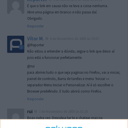
É que o link em causa não ve leva a coisa nenhuma.
Abre uma página em branco e não passa daí.
Obrigado.
Responder
Vítor M.
6 de Novembro de 2005 às 19:07
@Reporter
Não estou a entender a dúvida, segue o link que deixo aí
pois está a funcionar perfeitamente.
@rui
para abrires tudo o que seja paginas no Firefox, vai a iniciar,
painel de controlo, Barra de tarefas e menu ‘Iniciar »»
separador Menu Iniciar e Personalizar. Aí é só escolher o
Browser predefinido. E tudo abrirá como Firefox.
Responder
rui
7 de Novembro de 2005 às 02:26
Boas outra vez. Desculpa tar te a chatear mas na
localizaçao referida n se encontra la nada k me permita por