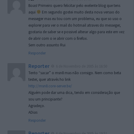
Boas! Primeiro quero felicitar pelo exelente blog que tens
aqui
Em segundo gostei muito desta nova versao do
messeger mas eu tou com um problema, eu que so uso o
explorer para ver o mail do hotmail atraves do messeger,
gostaria de saber se e possivel alterar algo para este em vez
de abrir com o ie abrir com o firefox.
Sem outro assunto Rui
Responder
Reporter
6 de Novembro de 2005 às 16:50
Tento “sacar” o msn8 mas não consigo. Nem como beta
tester, quer através ho link
http://msn8.core-server.be/
Alguém pode dar uma dica, tendo em consideração que
sou um principiante?
Agradeço.
ADias
Responder
Reporter
6 de Novembro de 2005 às 19:51