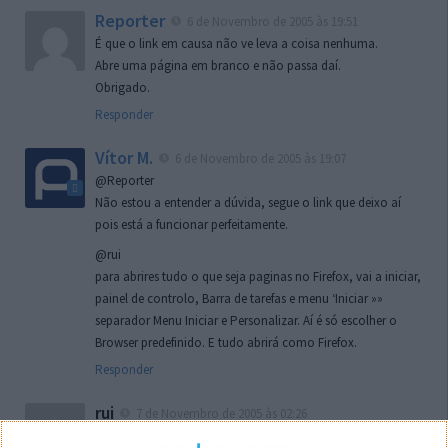
Reporter
6 de Novembro de 2005 às 19:51
É que o link em causa não ve leva a coisa nenhuma.
Abre uma página em branco e não passa daí.
Obrigado.
Responder
Vítor M.
6 de Novembro de 2005 às 19:07
@Reporter
Não estou a entender a dúvida, segue o link que deixo aí
pois está a funcionar perfeitamente.
@rui
para abrires tudo o que seja paginas no Firefox, vai a iniciar,
painel de controlo, Barra de tarefas e menu ‘Iniciar »»
separador Menu Iniciar e Personalizar. Aí é só escolher o
Browser predefinido. E tudo abrirá como Firefox.
Responder
rui
7 de Novembro de 2005 às 02:26
Boas outra vez. Desculpa tar te a chatear mas na