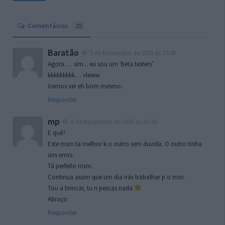
Comentários
25
Baratão
5 de Novembro de 2005 às 23:40
Agora … sim .. eu sou um ‘beta testers’
kkkkkkkkk… vleww
Vamos ver eh bom mesmo..
Responder
mp
6 de Novembro de 2005 às 01:43
E quê?
Este msm ta melhor k o outro sem duvida. O outro tinha
uns erros.
Tá perfeito msm.
Continua assim que um dia irás trabalhar p o msn.
Tou a brincar, tu n pescas nada
Abraço
Responder