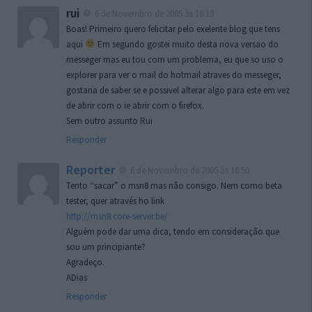
rui
6 de Novembro de 2005 às 16:13
Boas! Primeiro quero felicitar pelo exelente blog que tens
aqui
Em segundo gostei muito desta nova versao do
messeger mas eu tou com um problema, eu que so uso o
explorer para ver o mail do hotmail atraves do messeger,
gostaria de saber se e possivel alterar algo para este em vez
de abrir com o ie abrir com o firefox.
Sem outro assunto Rui
Responder
Reporter
6 de Novembro de 2005 às 16:50
Tento “sacar” o msn8 mas não consigo. Nem como beta
tester, quer através ho link
http://msn8.core-server.be/
Alguém pode dar uma dica, tendo em consideração que
sou um principiante?
Agradeço.
ADias
Responder