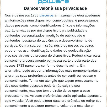
localizaçao referida n se encontra la nada k me permita por
o firefox como browser predefenido
Ja percorri o painel
Damos valor à sua privacidade
de control tudo e nada. Tou a comecar a desesperar, ate ja
Nós e os nossos 1733
parceiros
armazenamos e/ou acedemos
tentei apagar o explorer na tentativa de forçar o uso do
a informações num dispositivo, como cookies, e processamos
firefox mas em vao. Kaso te lembres de outra dica fico
dados pessoais, como identificadores únicos e informações
agradecido, caso contrario obrigado a mesma
padrão enviadas por um dispositivo para publicidade e
Responder
conteúdos personalizados, medição de publicidade e
conteúdos, pesquisa de audiências e desenvolvimento de
Vítor M.
serviços.
Com a sua permissão, nós e os nossos parceiros
7 de Novembro de 2005 às 01:39
poderemos usar identificação e dados de geolocalização
@Reporter
precisos através da procura de dispositivos. Poderá clicar para
Desculpa mas o link funciona. Seja como for segue por mail
consentir o processamento por nossa parte e pela parte dos
o MSn Messenger 8.
nossos 1733 parceiros, conforme descrito acima. Em
Responder
alternativa, pode aceder a informações mais pormenorizadas e
alterar as suas preferências antes de consentir ou recusar o
Vítor M.
7 de Novembro de 2005 às 11:21
consentimento.
Tenha em atenção que algum processamento
@Rui
dos seus dados pessoais poderá não exigir o seu
Tens de encontrar o que te falei. Faz da seguinte maneira,
consentimento, mas que tem o direito de se opor a esse
janela iniciar e no topo dessa janela com o botão direito do
processamento. As suas preferências serão aplicadas apenas a
rato faz propriedades. Depois no separador Menu ‘Iniciar’
este website. Você pode alterar suas preferências ou retirar seu
clica no botão ‘Personalizar’ aí encontrarás no separador
consentimento a qualquer momento voltando a este site e