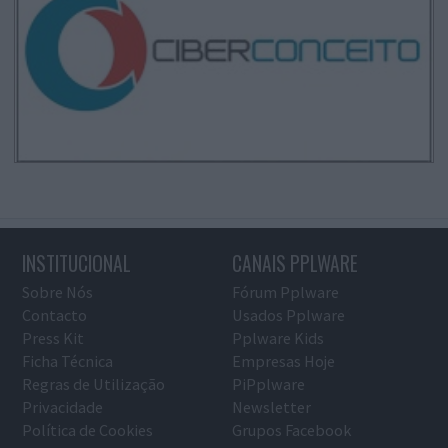
INSTITUCIONAL
CANAIS PPLWARE
Sobre Nós
Fórum Pplware
Contacto
Usados Pplware
Press Kit
Pplware Kids
Ficha Técnica
Empresas Hoje
Regras de Utilização
PiPplware
Privacidade
Newsletter
Política de Cookies
Grupos Facebook