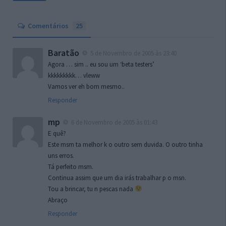
Comentários
25
Baratão
5 de Novembro de 2005 às 23:40
Agora … sim .. eu sou um ‘beta testers’
kkkkkkkkk… vleww
Vamos ver eh bom mesmo..
Responder
mp
6 de Novembro de 2005 às 01:43
E quê?
Este msm ta melhor k o outro sem duvida. O outro tinha
uns erros.
Tá perfeito msm.
Continua assim que um dia irás trabalhar p o msn.
Tou a brincar, tu n pescas nada
Abraço
Responder