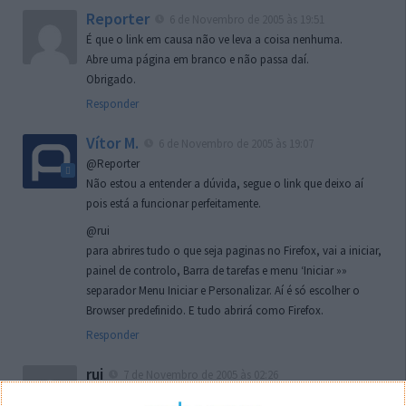
Reporter
6 de Novembro de 2005 às 19:51
É que o link em causa não ve leva a coisa nenhuma.
Abre uma página em branco e não passa daí.
Obrigado.
Responder
Vítor M.
6 de Novembro de 2005 às 19:07
@Reporter
Não estou a entender a dúvida, segue o link que deixo aí
pois está a funcionar perfeitamente.
@rui
para abrires tudo o que seja paginas no Firefox, vai a iniciar,
painel de controlo, Barra de tarefas e menu ‘Iniciar »»
separador Menu Iniciar e Personalizar. Aí é só escolher o
Browser predefinido. E tudo abrirá como Firefox.
Responder
rui
7 de Novembro de 2005 às 02:26
Boas outra vez. Desculpa tar te a chatear mas na