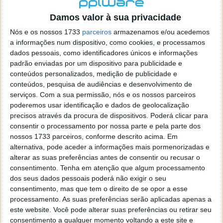
localizaçao referida n se encontra la nada k me permita por
o firefox como browser predefenido
Ja percorri o painel
Damos valor à sua privacidade
de control tudo e nada. Tou a comecar a desesperar, ate ja
Nós e os nossos 1733
parceiros
armazenamos e/ou acedemos
tentei apagar o explorer na tentativa de forçar o uso do
a informações num dispositivo, como cookies, e processamos
firefox mas em vao. Kaso te lembres de outra dica fico
dados pessoais, como identificadores únicos e informações
agradecido, caso contrario obrigado a mesma
padrão enviadas por um dispositivo para publicidade e
Responder
conteúdos personalizados, medição de publicidade e
conteúdos, pesquisa de audiências e desenvolvimento de
Vítor M.
serviços.
Com a sua permissão, nós e os nossos parceiros
7 de Novembro de 2005 às 01:39
poderemos usar identificação e dados de geolocalização
@Reporter
precisos através da procura de dispositivos. Poderá clicar para
Desculpa mas o link funciona. Seja como for segue por mail
consentir o processamento por nossa parte e pela parte dos
o MSn Messenger 8.
nossos 1733 parceiros, conforme descrito acima. Em
Responder
alternativa, pode aceder a informações mais pormenorizadas e
alterar as suas preferências antes de consentir ou recusar o
Vítor M.
7 de Novembro de 2005 às 11:21
consentimento.
Tenha em atenção que algum processamento
@Rui
dos seus dados pessoais poderá não exigir o seu
Tens de encontrar o que te falei. Faz da seguinte maneira,
consentimento, mas que tem o direito de se opor a esse
janela iniciar e no topo dessa janela com o botão direito do
processamento. As suas preferências serão aplicadas apenas a
rato faz propriedades. Depois no separador Menu ‘Iniciar’
este website. Você pode alterar suas preferências ou retirar seu
clica no botão ‘Personalizar’ aí encontrarás no separador
consentimento a qualquer momento voltando a este site e