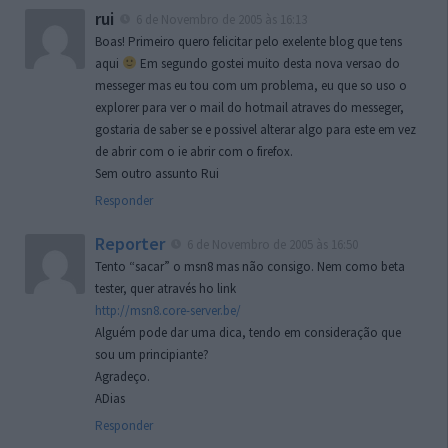
rui
6 de Novembro de 2005 às 16:13
Boas! Primeiro quero felicitar pelo exelente blog que tens
aqui
Em segundo gostei muito desta nova versao do
messeger mas eu tou com um problema, eu que so uso o
explorer para ver o mail do hotmail atraves do messeger,
gostaria de saber se e possivel alterar algo para este em vez
de abrir com o ie abrir com o firefox.
Sem outro assunto Rui
Responder
Reporter
6 de Novembro de 2005 às 16:50
Tento “sacar” o msn8 mas não consigo. Nem como beta
tester, quer através ho link
http://msn8.core-server.be/
Alguém pode dar uma dica, tendo em consideração que
sou um principiante?
Agradeço.
ADias
Responder