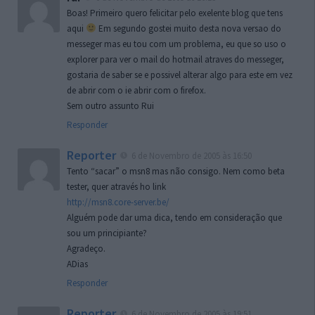
Boas! Primeiro quero felicitar pelo exelente blog que tens
aqui
Em segundo gostei muito desta nova versao do
messeger mas eu tou com um problema, eu que so uso o
explorer para ver o mail do hotmail atraves do messeger,
gostaria de saber se e possivel alterar algo para este em vez
de abrir com o ie abrir com o firefox.
Sem outro assunto Rui
Responder
Reporter
6 de Novembro de 2005 às 16:50
Tento “sacar” o msn8 mas não consigo. Nem como beta
tester, quer através ho link
http://msn8.core-server.be/
Alguém pode dar uma dica, tendo em consideração que
sou um principiante?
Agradeço.
ADias
Responder
Reporter
6 de Novembro de 2005 às 19:51