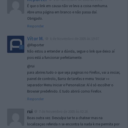
É que o link em causa não ve leva a coisa nenhuma.
Abre uma página em branco e não passa daí.
Obrigado.
Responder
Vítor M.
6 de Novembro de 2005 às 19:07
@Reporter
Não estou a entender a dúvida, segue o link que deixo aí
pois está a funcionar perfeitamente.
@rui
para abrires tudo o que seja paginas no Firefox, vai a iniciar,
painel de controlo, Barra de tarefas e menu ‘Iniciar »»
separador Menu Iniciar e Personalizar. Aí é só escolher o
Browser predefinido. E tudo abrirá como Firefox.
Responder
rui
7 de Novembro de 2005 às 02:26
Boas outra vez. Desculpa tar te a chatear mas na
localizaçao referida n se encontra la nada k me permita por