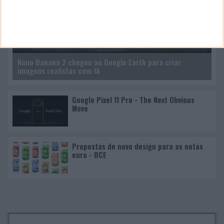
Nano Banana 2 chegou ao Google Earth para criar
imagens realistas com IA
Google Pixel 11 Pro - The Next Obvious
Move
Propostas de novo design para as notas
euro - BCE