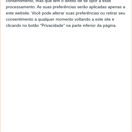
consentimento, mas que tem o direito de se opor a esse
navegar e o gestor de e-mail. Caso não consigas chegar lá,
processamento. As suas preferências serão aplicadas apenas a
vais ao teu Firefox e nas ferramentas ou tools escolhes
este website. Você pode alterar suas preferências ou retirar seu
‘Opções’ ou ‘Options’ icon geral da então janela aberta e
consentimento a qualquer momento voltando a este site e
logo perto do fim encontras um local para colocares um
clicando no botão "Privacidade" na parte inferior da página.
visto que vai obrigar o Firefox a verificar se este é o browser
predefinido.
Responder
Reporter
7 de Novembro de 2005 às 12:57
Aguardo, então, o e-mail, Vitor.
Muito obrigado.
Responder
Reporter
7 de Novembro de 2005 às 19:51
É só para dizer que ainda não me chegou mail algum.
Grato.
Responder
cristalina
11 de Novembro de 2005 às 17:00
então people