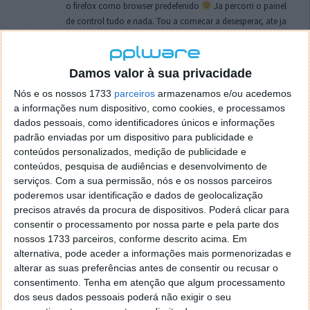
o firefox como browser predefenido
Ja percorri o painel
de control tudo e nada. Tou a comecar a desesperar, ate ja
tentei apagar o explorer na tentativa de forçar o uso do
firefox mas em vao. Kaso te lembres de outra dica fico
agradecido, caso contrario obrigado a mesma
Damos valor à sua privacidade
Responder
Nós e os nossos 1733
parceiros
armazenamos e/ou acedemos
a informações num dispositivo, como cookies, e processamos
Vítor M.
7 de Novembro de 2005 às 01:39
dados pessoais, como identificadores únicos e informações
@Reporter
padrão enviadas por um dispositivo para publicidade e
Desculpa mas o link funciona. Seja como for segue por mail
conteúdos personalizados, medição de publicidade e
o MSn Messenger 8.
conteúdos, pesquisa de audiências e desenvolvimento de
Responder
serviços.
Com a sua permissão, nós e os nossos parceiros
poderemos usar identificação e dados de geolocalização
Vítor M.
precisos através da procura de dispositivos. Poderá clicar para
7 de Novembro de 2005 às 11:21
consentir o processamento por nossa parte e pela parte dos
@Rui
nossos 1733 parceiros, conforme descrito acima. Em
Tens de encontrar o que te falei. Faz da seguinte maneira,
alternativa, pode aceder a informações mais pormenorizadas e
janela iniciar e no topo dessa janela com o botão direito do
alterar as suas preferências antes de consentir ou recusar o
rato faz propriedades. Depois no separador Menu ‘Iniciar’
consentimento.
Tenha em atenção que algum processamento
clica no botão ‘Personalizar’ aí encontrarás no separador
dos seus dados pessoais poderá não exigir o seu
geral a opção para escolheres o Browser com que queres