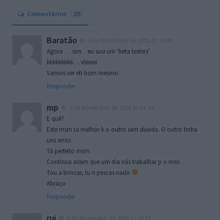
Comentários
25
Baratão
5 de Novembro de 2005 às 23:40
Agora … sim .. eu sou um ‘beta testers’
kkkkkkkkk… vleww
Vamos ver eh bom mesmo..
Responder
mp
6 de Novembro de 2005 às 01:43
E quê?
Este msm ta melhor k o outro sem duvida. O outro tinha
uns erros.
Tá perfeito msm.
Continua assim que um dia irás trabalhar p o msn.
Tou a brincar, tu n pescas nada
Abraço
Responder
rui
6 de Novembro de 2005 às 16:13