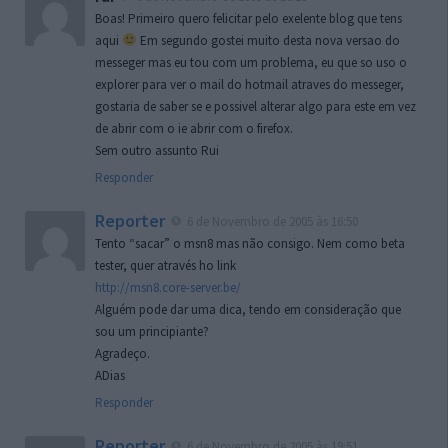
Boas! Primeiro quero felicitar pelo exelente blog que tens
aqui
Em segundo gostei muito desta nova versao do
messeger mas eu tou com um problema, eu que so uso o
explorer para ver o mail do hotmail atraves do messeger,
gostaria de saber se e possivel alterar algo para este em vez
de abrir com o ie abrir com o firefox.
Sem outro assunto Rui
Responder
Reporter
6 de Novembro de 2005 às 16:50
Tento “sacar” o msn8 mas não consigo. Nem como beta
tester, quer através ho link
http://msn8.core-server.be/
Alguém pode dar uma dica, tendo em consideração que
sou um principiante?
Agradeço.
ADias
Responder
Reporter
6 de Novembro de 2005 às 19:51