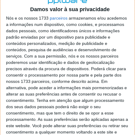
o firefox como browser predefenido
Ja percorri o painel
Damos valor à sua privacidade
de control tudo e nada. Tou a comecar a desesperar, ate ja
tentei apagar o explorer na tentativa de forçar o uso do
Nós e os nossos 1733
parceiros
armazenamos e/ou acedemos
firefox mas em vao. Kaso te lembres de outra dica fico
a informações num dispositivo, como cookies, e processamos
agradecido, caso contrario obrigado a mesma
dados pessoais, como identificadores únicos e informações
Responder
padrão enviadas por um dispositivo para publicidade e
conteúdos personalizados, medição de publicidade e
Vítor M.
conteúdos, pesquisa de audiências e desenvolvimento de
7 de Novembro de 2005 às 01:39
serviços.
Com a sua permissão, nós e os nossos parceiros
@Reporter
poderemos usar identificação e dados de geolocalização
Desculpa mas o link funciona. Seja como for segue por mail
precisos através da procura de dispositivos. Poderá clicar para
o MSn Messenger 8.
consentir o processamento por nossa parte e pela parte dos
Responder
nossos 1733 parceiros, conforme descrito acima. Em
alternativa, pode aceder a informações mais pormenorizadas e
Vítor M.
7 de Novembro de 2005 às 11:21
alterar as suas preferências antes de consentir ou recusar o
@Rui
consentimento.
Tenha em atenção que algum processamento
Tens de encontrar o que te falei. Faz da seguinte maneira,
dos seus dados pessoais poderá não exigir o seu
janela iniciar e no topo dessa janela com o botão direito do
consentimento, mas que tem o direito de se opor a esse
rato faz propriedades. Depois no separador Menu ‘Iniciar’
processamento. As suas preferências serão aplicadas apenas a
clica no botão ‘Personalizar’ aí encontrarás no separador
este website. Você pode alterar suas preferências ou retirar seu
geral a opção para escolheres o Browser com que queres
consentimento a qualquer momento voltando a este site e