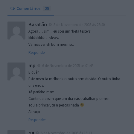
Comentários
25
Baratão
5 de Novembro de 2005 às 23:40
Agora … sim .. eu sou um ‘beta testers’
kkkkkkkkk… vleww
Vamos ver eh bom mesmo..
Responder
mp
6 de Novembro de 2005 às 01:43
E quê?
Este msm ta melhor k o outro sem duvida. O outro tinha
uns erros.
Tá perfeito msm.
Continua assim que um dia irás trabalhar p o msn.
Tou a brincar, tu n pescas nada
Abraço
Responder
rui
6 de Novembro de 2005 às 16:13