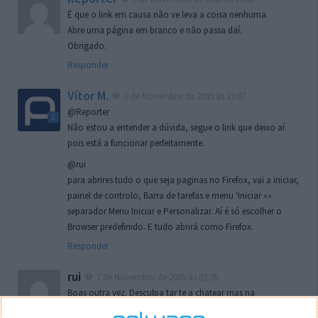
É que o link em causa não ve leva a coisa nenhuma.
Abre uma página em branco e não passa daí.
Obrigado.
Responder
Vítor M.
6 de Novembro de 2005 às 19:07
@Reporter
Não estou a entender a dúvida, segue o link que deixo aí
pois está a funcionar perfeitamente.
@rui
para abrires tudo o que seja paginas no Firefox, vai a iniciar,
painel de controlo, Barra de tarefas e menu ‘Iniciar »»
separador Menu Iniciar e Personalizar. Aí é só escolher o
Browser predefinido. E tudo abrirá como Firefox.
Responder
rui
7 de Novembro de 2005 às 02:26
Boas outra vez. Desculpa tar te a chatear mas na
localizaçao referida n se encontra la nada k me permita por