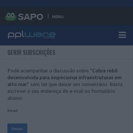
#sre{border-style: solid;display: unset;border-width: thin;}
MENU
GERIR SUBSCRIÇÕES
Pode acompanhar a discussão sobre “
Cobra robô
desenvolvida para inspecionar infraestruturas em
alto mar
” sem ter que deixar um comentário. Basta
escrever o seu endereço de e-mail no formulário
abaixo.
Email