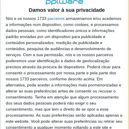
localizaçao referida n se encontra la nada k me permita por
o firefox como browser predefenido
Ja percorri o painel
Damos valor à sua privacidade
de control tudo e nada. Tou a comecar a desesperar, ate ja
Nós e os nossos 1733
parceiros
armazenamos e/ou acedemos
tentei apagar o explorer na tentativa de forçar o uso do
a informações num dispositivo, como cookies, e processamos
firefox mas em vao. Kaso te lembres de outra dica fico
dados pessoais, como identificadores únicos e informações
agradecido, caso contrario obrigado a mesma
padrão enviadas por um dispositivo para publicidade e
Responder
conteúdos personalizados, medição de publicidade e
conteúdos, pesquisa de audiências e desenvolvimento de
Vítor M.
serviços.
Com a sua permissão, nós e os nossos parceiros
7 de Novembro de 2005 às 01:39
poderemos usar identificação e dados de geolocalização
@Reporter
precisos através da procura de dispositivos. Poderá clicar para
Desculpa mas o link funciona. Seja como for segue por mail
consentir o processamento por nossa parte e pela parte dos
o MSn Messenger 8.
nossos 1733 parceiros, conforme descrito acima. Em
Responder
alternativa, pode aceder a informações mais pormenorizadas e
alterar as suas preferências antes de consentir ou recusar o
Vítor M.
7 de Novembro de 2005 às 11:21
consentimento.
Tenha em atenção que algum processamento
@Rui
dos seus dados pessoais poderá não exigir o seu
Tens de encontrar o que te falei. Faz da seguinte maneira,
consentimento, mas que tem o direito de se opor a esse
janela iniciar e no topo dessa janela com o botão direito do
processamento. As suas preferências serão aplicadas apenas a
rato faz propriedades. Depois no separador Menu ‘Iniciar’
este website. Você pode alterar suas preferências ou retirar seu
clica no botão ‘Personalizar’ aí encontrarás no separador
consentimento a qualquer momento voltando a este site e