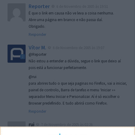
Reporter
6 de Novembro de 2005 às 19:51
É que o link em causa não ve leva a coisa nenhuma.
Abre uma página em branco e não passa daí.
Obrigado.
Responder
Vítor M.
6 de Novembro de 2005 às 19:07
@Reporter
Não estou a entender a dúvida, segue o link que deixo aí
pois está a funcionar perfeitamente.
@rui
para abrires tudo o que seja paginas no Firefox, vai a iniciar,
painel de controlo, Barra de tarefas e menu ‘Iniciar »»
separador Menu Iniciar e Personalizar. Aí é só escolher o
Browser predefinido. E tudo abrirá como Firefox.
Responder
rui
7 de Novembro de 2005 às 02:26
Boas outra vez. Desculpa tar te a chatear mas na