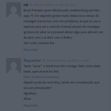
rui
6 de Novembro de 2005 às 16:13
Boas! Primeiro quero felicitar pelo exelente blog que tens
aqui
Em segundo gostei muito desta nova versao do
messeger mas eu tou com um problema, eu que so uso o
explorer para ver o mail do hotmail atraves do messeger,
gostaria de saber se e possivel alterar algo para este em vez
de abrir com o ie abrir com o firefox.
Sem outro assunto Rui
Responder
Reporter
6 de Novembro de 2005 às 16:50
Tento “sacar” o msn8 mas não consigo. Nem como beta
tester, quer através ho link
http://msn8.core-server.be/
Alguém pode dar uma dica, tendo em consideração que
sou um principiante?
Agradeço.
ADias
Responder