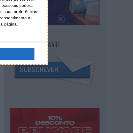
 pessoais poderá
s suas preferências
 consentimento a
da página.
NEWSLETTER PPLWARE