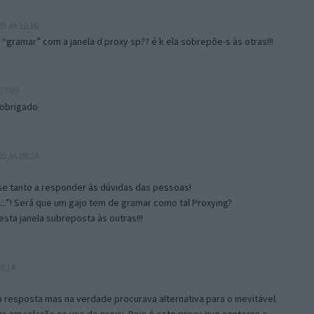
5 às 12:10
gramar” com a janela d proxy sp?? é k ela sobrepõe-s às otras!!!
17:09
 obrigado
5 às 09:24
e tanto a responder às dúvidas das pessoas!
.:.”! Será que um gajo tem de gramar como tal Proxying?
sta janela subreposta às outras!!!
0:14
resposta mas na verdade procurava alternativa para o inevitável.