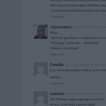
Isto é, no momento nada podemos fazer
filtro imposto pela equipa MSN Messen
contorna este problema. Deixo-vos aqu
Responder
chicomatos
16 de Novembro de 200
Boas…
Cabe-me agradecer a resposta e a exce
“Proxying”. Assim sim… Maravilha!
Pplware, um abraço!
Responder
Damião
17 de Novembro de 2005 às 0
E no novo messenger beta 8 como fazer
Damião
Responder
redshot
18 de Novembro de 2005 às 
Olá! Primeiro quero agradecer-vos por 
erros, como toda a gente sabe.