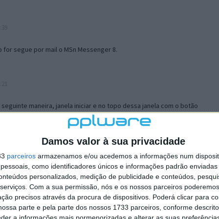
:39
o for segue por mail o MSn Messenger 8.
:21
a seguinte maneira, janela iniciar e no topo dessa janela com o botão
 no separador Menu ‘Iniciar’ clica no botão ‘Personalizar’ aí
ão para escolheres o Browser com que queres navegar e o gestor de
is ao teu Firefox e nas ferramentas ou tools escolhes ‘Opções’ ou
Damos valor à sua privacidade
erta e logo perto do fim encontras um local para colocares um visto
33
parceiros
armazenamos e/ou acedemos a informações num dispositi
e este é o browser predefinido.
essoais, como identificadores únicos e informações padrão enviadas 
conteúdos personalizados, medição de publicidade e conteúdos, pesqui
serviços.
Com a sua permissão, nós e os nossos parceiros poderemos 
12:57
ção precisos através da procura de dispositivos. Poderá clicar para co
ossa parte e pela parte dos nossos 1733 parceiros, conforme descrit
eder a informações mais pormenorizadas e alterar as suas preferência