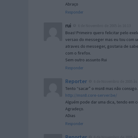
Abraço
Responder
rui
6 de Novembro de 2005 às 16:13
Boas! Primeiro quero felicitar pelo exe
versao do messeger mas eu tou com um 
atraves do messeger, gostaria de saber 
com o firefox.
Sem outro assunto Rui
Responder
Reporter
6 de Novembro de 2005 às 
Tento “sacar” o msn8 mas não consigo.
http://msn8.core-server.be/
Alguém pode dar uma dica, tendo em c
Agradeço.
ADias
Responder
Reporter
6 de Novembro de 2005 às 