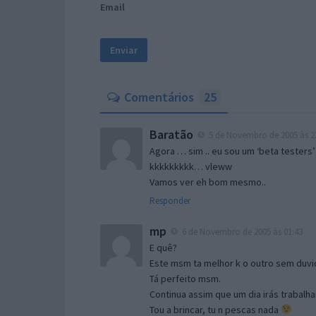
Email
Comentários
25
Baratão
5 de Novembro de 2005 às 2
Agora … sim .. eu sou um ‘beta testers’
kkkkkkkkk… vleww
Vamos ver eh bom mesmo..
Responder
mp
6 de Novembro de 2005 às 01:43
E quê?
Este msm ta melhor k o outro sem duvid
Tá perfeito msm.
Continua assim que um dia irás trabalha
Tou a brincar, tu n pescas nada