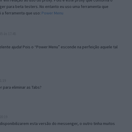
 em relação ao uso do proxy. Pois é este proxy que contorna o
ger para beta testers. No entanto eu uso uma ferramenta que
i a ferramenta que uso:
Power Menu
5 às 17:45
lente ajuda! Pois o “Power Menu” esconde na perfeição aquele tal
1:19
 para eliminar as Tabs?
20:19
disponibilizarem esta versão do messenger, o outro tinha muitos