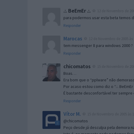
.:. BeEmEr .:.
12 de Novembro de 200
para podermos usar esta beta temos d “
Responder
Marocas
12 de Novembro de 2005 às 
tem messenger 8 para windows 2000 ?
Responder
chicomatos
15 de Novembro de 200
Boas…
Era bom que o “pplware” não demorass
Por acaso estou como diz o “.:. BeEmEr 
É bastante desconfortável ter sempre e
Responder
Vítor M.
15 de Novembro de 2005 às 1
@chicomatos
Peço desde já desculpa pela demora na 