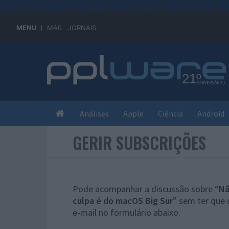
#sre{border-style: solid;display: unset;border-width: thin;}
MENU
MAIL
JORNAIS
Análises
Apple
Ciência
Android
GERIR SUBSCRIÇÕES
Pode acompanhar a discussão sobre “
Nã
culpa é do macOS Big Sur
” sem ter que 
e-mail no formulário abaixo.