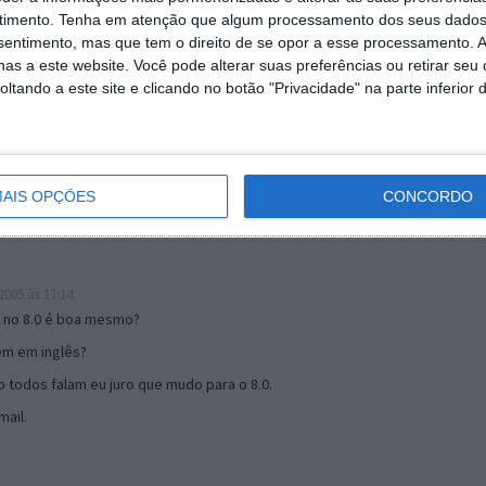
timento.
Tenha em atenção que algum processamento dos seus dados
nsentimento, mas que tem o direito de se opor a esse processamento. A
as a este website. Você pode alterar suas preferências ou retirar seu
19:51
tando a este site e clicando no botão "Privacidade" na parte inferior 
u mail algum.
s 17:00
AIS OPÇÕES
CONCORDO
005 às 17:14
o no 8.0 é boa mesmo?
tem em inglês?
 todos falam eu juro que mudo para o 8.0.
ail.