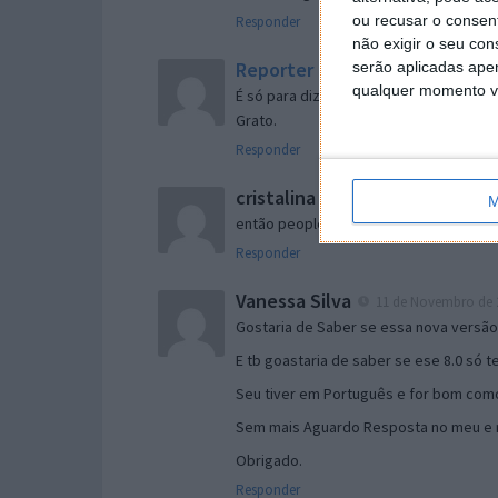
ou recusar o consen
Responder
não exigir o seu co
Reporter
serão aplicadas apen
7 de Novembro de 2005 às 
qualquer momento vol
É só para dizer que ainda não me chego
Grato.
Responder
cristalina
11 de Novembro de 2005 à
M
então people
Responder
Vanessa Silva
11 de Novembro de 2
Gostaria de Saber se essa nova versã
E tb goastaria de saber se ese 8.0 só 
Seu tiver em Português e for bom como
Sem mais Aguardo Resposta no meu e m
Obrigado.
Responder