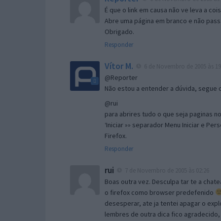
É que o link em causa não ve leva a co
Abre uma página em branco e não passa
Obrigado.
Responder
Vítor M.
6 de Novembro de 2005 às 19
@Reporter
Não estou a entender a dúvida, segue o 
@rui
para abrires tudo o que seja paginas no 
‘Iniciar »» separador Menu Iniciar e Per
Firefox.
Responder
rui
7 de Novembro de 2005 às 02:26
Boas outra vez. Desculpa tar te a chate
o firefox como browser predefenido
desesperar, ate ja tentei apagar o expl
lembres de outra dica fico agradecido