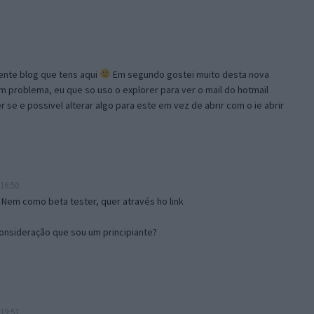
lente blog que tens aqui
Em segundo gostei muito desta nova
problema, eu que so uso o explorer para ver o mail do hotmail
se e possivel alterar algo para este em vez de abrir com o ie abrir
16:50
 Nem como beta tester, quer através ho link
onsideração que sou um principiante?
19:51