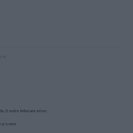
3:40
a. O outro tinha uns erros.
r p o msn.