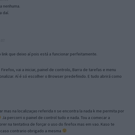
isa nenhuma.
 daí.
:07
link que deixo aí pois está a funcionar perfeitamente.
Firefox, vai a iniciar, painel de controlo, Barra de tarefas e menu
sonalizar. Aí é só escolher o Browser predefinido. E tudo abrirá como
ar mas na localizaçao referida n se encontra la nada k me permita por
Ja percorri o painel de control tudo e nada. Tou a comecar a
orer na tentativa de forçar o uso do firefox mas em vao. Kaso te
, caso contrario obrigado a mesma