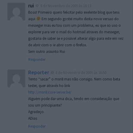
rui
6 de Novembro de 2005 às 16:13
Boas! Primeiro quero felicitar pelo exelente blog que tens
aqui
Em segundo gostei muito desta nova versao do
messeger mas eu tou com um problema, eu que so uso o
explorer para ver o mail do hotmail atraves do messeger,
gostaria de saber se e possivel alterar algo para este em vez
de abrir com o ie abrir com o firefox.
Sem outro assunto Rui
Responder
Reporter
6 de Novembro de 2005 às 16:50
Tento “sacar” o msn8 mas não consigo. Nem como beta
tester, quer através ho link
http://msn8.core-server.be/
Alguém pode dar uma dica, tendo em consideração que
sou um principiante?
Agradeço.
ADias
Responder