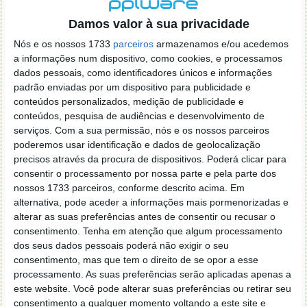
localizaçao referida n se encontra la nada k me permita por
o firefox como browser predefenido
Ja percorri o painel
Damos valor à sua privacidade
de control tudo e nada. Tou a comecar a desesperar, ate ja
Nós e os nossos 1733
parceiros
armazenamos e/ou acedemos
tentei apagar o explorer na tentativa de forçar o uso do
a informações num dispositivo, como cookies, e processamos
firefox mas em vao. Kaso te lembres de outra dica fico
dados pessoais, como identificadores únicos e informações
agradecido, caso contrario obrigado a mesma
padrão enviadas por um dispositivo para publicidade e
Responder
conteúdos personalizados, medição de publicidade e
conteúdos, pesquisa de audiências e desenvolvimento de
Vítor M.
serviços.
Com a sua permissão, nós e os nossos parceiros
7 de Novembro de 2005 às 01:39
poderemos usar identificação e dados de geolocalização
@Reporter
precisos através da procura de dispositivos. Poderá clicar para
Desculpa mas o link funciona. Seja como for segue por mail
consentir o processamento por nossa parte e pela parte dos
o MSn Messenger 8.
nossos 1733 parceiros, conforme descrito acima. Em
Responder
alternativa, pode aceder a informações mais pormenorizadas e
alterar as suas preferências antes de consentir ou recusar o
Vítor M.
7 de Novembro de 2005 às 11:21
consentimento.
Tenha em atenção que algum processamento
@Rui
dos seus dados pessoais poderá não exigir o seu
Tens de encontrar o que te falei. Faz da seguinte maneira,
consentimento, mas que tem o direito de se opor a esse
janela iniciar e no topo dessa janela com o botão direito do
processamento. As suas preferências serão aplicadas apenas a
rato faz propriedades. Depois no separador Menu ‘Iniciar’
este website. Você pode alterar suas preferências ou retirar seu
clica no botão ‘Personalizar’ aí encontrarás no separador
consentimento a qualquer momento voltando a este site e