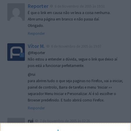
Reporter
6 de Novembro de 2005 às 19:51
É que o link em causa não ve leva a coisa nenhuma.
Abre uma página em branco e não passa daí.
Obrigado.
Responder
Vítor M.
6 de Novembro de 2005 às 19:07
@Reporter
Não estou a entender a dúvida, segue o link que deixo aí
pois está a funcionar perfeitamente.
@rui
para abrires tudo o que seja paginas no Firefox, vai a iniciar,
painel de controlo, Barra de tarefas e menu ‘Iniciar »»
separador Menu Iniciar e Personalizar. Aí é só escolher o
Browser predefinido. E tudo abrirá como Firefox.
Responder
rui
7 de Novembro de 2005 às 02:26
Boas outra vez. Desculpa tar te a chatear mas na