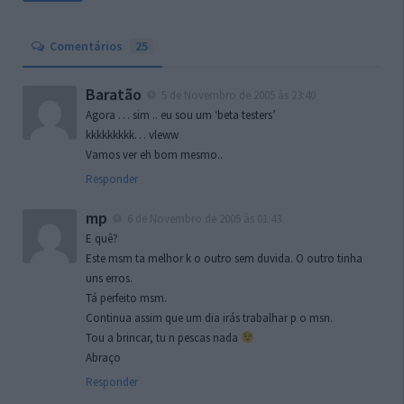
Comentários
25
Baratão
5 de Novembro de 2005 às 23:40
Agora … sim .. eu sou um ‘beta testers’
kkkkkkkkk… vleww
Vamos ver eh bom mesmo..
Responder
mp
6 de Novembro de 2005 às 01:43
E quê?
Este msm ta melhor k o outro sem duvida. O outro tinha
uns erros.
Tá perfeito msm.
Continua assim que um dia irás trabalhar p o msn.
Tou a brincar, tu n pescas nada
Abraço
Responder