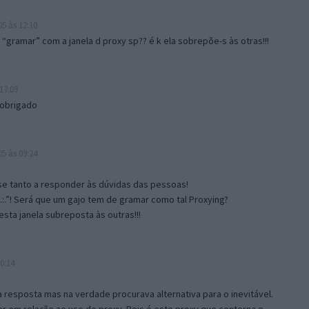
5 às 12:10
gramar” com a janela d proxy sp?? é k ela sobrepõe-s às otras!!!
17:09
 obrigado
5 às 09:24
e tanto a responder às dúvidas das pessoas!
.:.”! Será que um gajo tem de gramar como tal Proxying?
sta janela subreposta às outras!!!
0:14
resposta mas na verdade procurava alternativa para o inevitável.