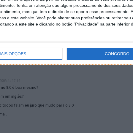
timento.
Tenha em atenção que algum processamento dos seus dados
nsentimento, mas que tem o direito de se opor a esse processamento. A
as a este website. Você pode alterar suas preferências ou retirar seu
19:51
tando a este site e clicando no botão "Privacidade" na parte inferior 
u mail algum.
s 17:00
AIS OPÇÕES
CONCORDO
005 às 17:14
o no 8.0 é boa mesmo?
tem em inglês?
 todos falam eu juro que mudo para o 8.0.
ail.