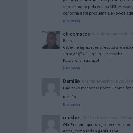
Isto é, no momento nada podemos fazer
filtro imposto pela equipa MSN Messen
contorna este problema. Deixo-vos aqu
Responder
chicomatos
16 de Novembro de 200
Boas…
Cabe-me agradecer a resposta e a exce
“Proxying”. Assim sim… Maravilha!
Pplware, um abraço!
Responder
Damião
17 de Novembro de 2005 às 0
E no novo messenger beta 8 como fazer
Damião
Responder
redshot
18 de Novembro de 2005 às 
Olá! Primeiro quero agradecer-vos por 
erros, como toda a gente sabe.