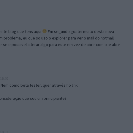
lente blog que tens aqui
Em segundo gostei muito desta nova
problema, eu que so uso o explorer para ver o mail do hotmail
se e possivel alterar algo para este em vez de abrir com o ie abrir
16:50
 Nem como beta tester, quer através ho link
onsideração que sou um principiante?
19:51