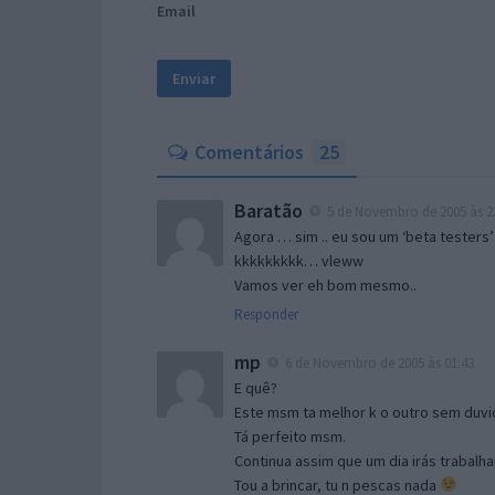
Email
Comentários
25
Baratão
5 de Novembro de 2005 às 2
Agora … sim .. eu sou um ‘beta testers’
kkkkkkkkk… vleww
Vamos ver eh bom mesmo..
Responder
mp
6 de Novembro de 2005 às 01:43
E quê?
Este msm ta melhor k o outro sem duvid
Tá perfeito msm.
Continua assim que um dia irás trabalha
Tou a brincar, tu n pescas nada