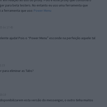
 em relação ao uso do proxy. Pois é este proxy que contorna o
ger para beta testers. No entanto eu uso uma ferramenta que
i a ferramenta que uso:
Power Menu
5 às 17:45
lente ajuda! Pois o “Power Menu” esconde na perfeição aquele tal
1:19
 para eliminar as Tabs?
20:19
disponibilizarem esta versão do messenger, o outro tinha muitos