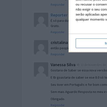
ou recusar o consen
Responder
não exigir o seu co
Reporter
serão aplicadas apen
7 de Novembro de 2005 às 
qualquer momento vol
É só para dizer que ainda não me chego
Grato.
Responder
cristalina
11 de Novembro de 2005 à
M
então people
Responder
Vanessa Silva
11 de Novembro de 2
Gostaria de Saber se essa nova versã
E tb goastaria de saber se ese 8.0 só 
Seu tiver em Português e for bom como
Sem mais Aguardo Resposta no meu e m
Obrigado.
Responder