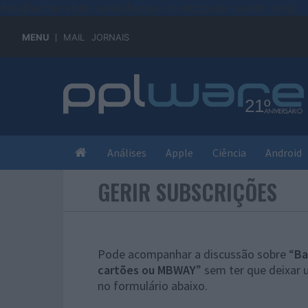
#sre{border-style: solid;display: unset;border-width: thin;}
MENU
MAIL
JORNAIS
Análises
Apple
Ciência
Android
GERIR SUBSCRIÇÕES
Pode acompanhar a discussão sobre “
Ba
cartões ou MBWAY
” sem ter que deixar
no formulário abaixo.