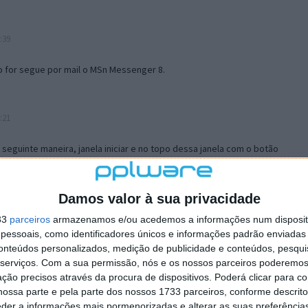
:39
o for segue por mail o MSn Messenger 8.
:21
a seguinte maneira, janela iniciar e no topo dessa janela com o botão
 no separador Menu ‘Iniciar’ clica no botão ‘Personalizar’ aí
ão para escolheres o Browser com que queres navegar e o gestor de
is ao teu Firefox e nas ferramentas ou tools escolhes ‘Opções’ ou
Damos valor à sua privacidade
erta e logo perto do fim encontras um local para colocares um visto
33
parceiros
armazenamos e/ou acedemos a informações num dispositi
e este é o browser predefinido.
essoais, como identificadores únicos e informações padrão enviadas 
conteúdos personalizados, medição de publicidade e conteúdos, pesqui
serviços.
Com a sua permissão, nós e os nossos parceiros poderemos 
12:57
ção precisos através da procura de dispositivos. Poderá clicar para co
ossa parte e pela parte dos nossos 1733 parceiros, conforme descrit
eder a informações mais pormenorizadas e alterar as suas preferência