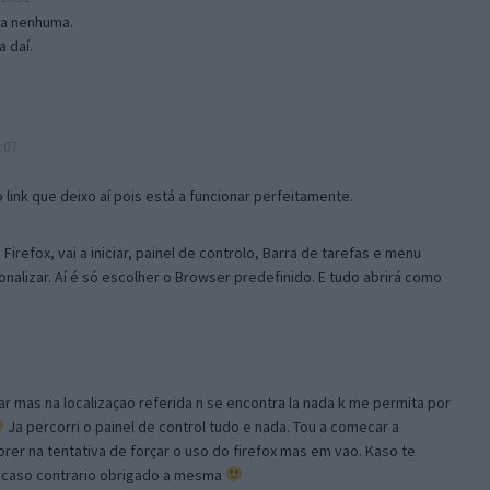
isa nenhuma.
 daí.
:07
link que deixo aí pois está a funcionar perfeitamente.
Firefox, vai a iniciar, painel de controlo, Barra de tarefas e menu
sonalizar. Aí é só escolher o Browser predefinido. E tudo abrirá como
ar mas na localizaçao referida n se encontra la nada k me permita por
Ja percorri o painel de control tudo e nada. Tou a comecar a
orer na tentativa de forçar o uso do firefox mas em vao. Kaso te
, caso contrario obrigado a mesma