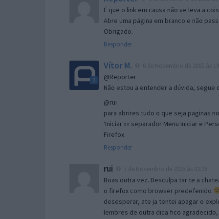
É que o link em causa não ve leva a co
Abre uma página em branco e não passa
Obrigado.
Responder
Vítor M.
6 de Novembro de 2005 às 19
@Reporter
Não estou a entender a dúvida, segue o 
@rui
para abrires tudo o que seja paginas no 
‘Iniciar »» separador Menu Iniciar e Per
Firefox.
Responder
rui
7 de Novembro de 2005 às 02:26
Boas outra vez. Desculpa tar te a chate
o firefox como browser predefenido
desesperar, ate ja tentei apagar o expl
lembres de outra dica fico agradecido