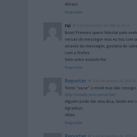
Abraço
Responder
rui
6 de Novembro de 2005 às 16:13
Boas! Primeiro quero felicitar pelo exe
versao do messeger mas eu tou com um 
atraves do messeger, gostaria de saber 
com o firefox.
Sem outro assunto Rui
Responder
Reporter
6 de Novembro de 2005 às 
Tento “sacar” o msn8 mas não consigo.
http://msn8.core-server.be/
Alguém pode dar uma dica, tendo em c
Agradeço.
ADias
Responder
Reporter
6 de Novembro de 2005 às 