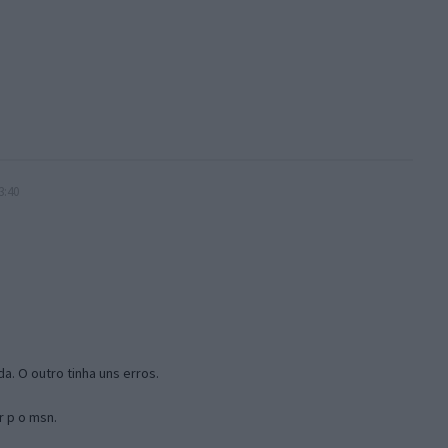
3:40
a. O outro tinha uns erros.
r p o msn.