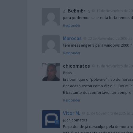
.:. BeEmEr .:.
12 de Novembro de 200
para podermos usar esta beta temos d “
Responder
Marocas
12 de Novembro de 2005 às 
tem messenger 8 para windows 2000 ?
Responder
chicomatos
15 de Novembro de 200
Boas…
Era bom que o “pplware” não demorass
Por acaso estou como diz o “.:. BeEmEr 
É bastante desconfortável ter sempre e
Responder
Vítor M.
15 de Novembro de 2005 às 1
@chicomatos
Peço desde já desculpa pela demora na 