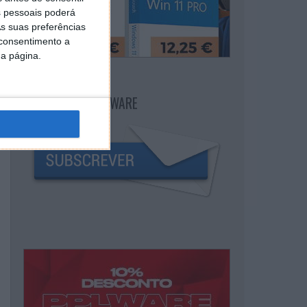
 pessoais poderá
s suas preferências
 consentimento a
da página.
NEWSLETTER PPLWARE