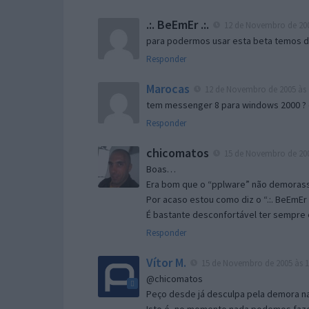
.:. BeEmEr .:.
12 de Novembro de 200
para podermos usar esta beta temos d “
Responder
Marocas
12 de Novembro de 2005 às 
tem messenger 8 para windows 2000 ?
Responder
chicomatos
15 de Novembro de 200
Boas…
Era bom que o “pplware” não demorass
Por acaso estou como diz o “.:. BeEmEr 
É bastante desconfortável ter sempre e
Responder
Vítor M.
15 de Novembro de 2005 às 1
@chicomatos
Peço desde já desculpa pela demora na 