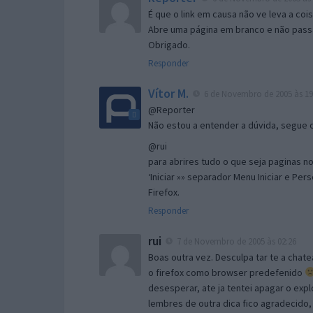
É que o link em causa não ve leva a co
Abre uma página em branco e não passa
Obrigado.
Responder
Vítor M.
6 de Novembro de 2005 às 19
@Reporter
Não estou a entender a dúvida, segue o 
@rui
para abrires tudo o que seja paginas no 
‘Iniciar »» separador Menu Iniciar e Per
Firefox.
Responder
rui
7 de Novembro de 2005 às 02:26
Boas outra vez. Desculpa tar te a chate
o firefox como browser predefenido
desesperar, ate ja tentei apagar o expl
lembres de outra dica fico agradecido