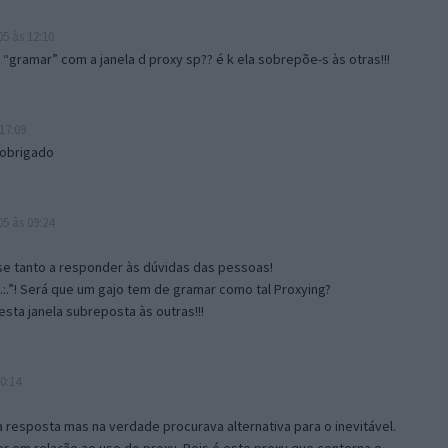
5 às 12:10
gramar” com a janela d proxy sp?? é k ela sobrepõe-s às otras!!!
17:09
 obrigado
5 às 09:24
e tanto a responder às dúvidas das pessoas!
.:.”! Será que um gajo tem de gramar como tal Proxying?
sta janela subreposta às outras!!!
0:14
resposta mas na verdade procurava alternativa para o inevitável.