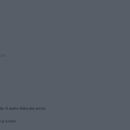
3:40
a. O outro tinha uns erros.
r p o msn.