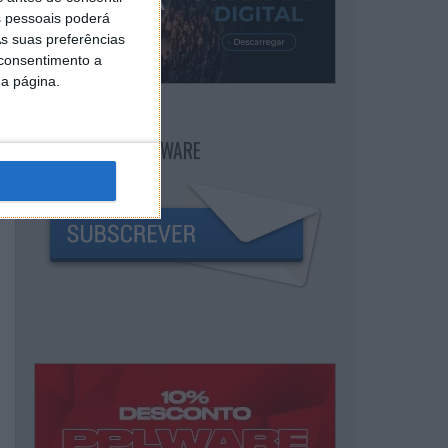
 pessoais poderá
s suas preferências
 consentimento a
da página.
NEWSLETTER PPLWARE