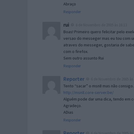
Abraço
Responder
rui
6 de Novembro de 2005 às 16:13
Boas! Primeiro quero felicitar pelo exe
versao do messeger mas eu tou com um 
atraves do messeger, gostaria de saber 
com o firefox.
Sem outro assunto Rui
Responder
Reporter
6 de Novembro de 2005 às 
Tento “sacar” o msn8 mas não consigo.
http://msn8.core-server.be/
Alguém pode dar uma dica, tendo em c
Agradeço.
ADias
Responder
Reporter
6 de Novembro de 2005 às 