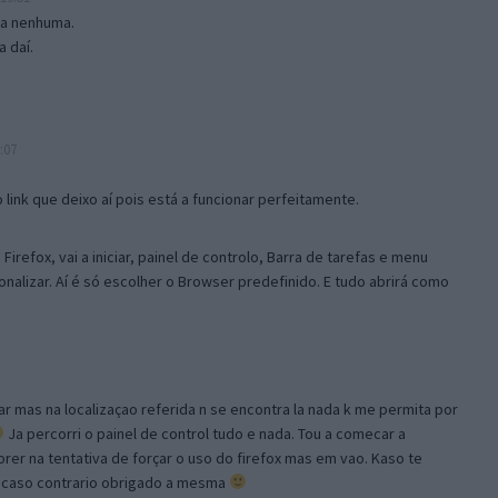
isa nenhuma.
 daí.
:07
link que deixo aí pois está a funcionar perfeitamente.
Firefox, vai a iniciar, painel de controlo, Barra de tarefas e menu
sonalizar. Aí é só escolher o Browser predefinido. E tudo abrirá como
ar mas na localizaçao referida n se encontra la nada k me permita por
Ja percorri o painel de control tudo e nada. Tou a comecar a
orer na tentativa de forçar o uso do firefox mas em vao. Kaso te
, caso contrario obrigado a mesma