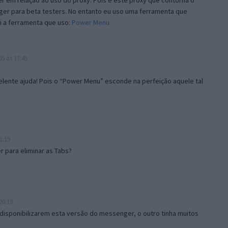
 em relação ao uso do proxy. Pois é este proxy que contorna o
ger para beta testers. No entanto eu uso uma ferramenta que
i a ferramenta que uso:
Power Menu
5 às 17:45
lente ajuda! Pois o “Power Menu” esconde na perfeição aquele tal
1:19
 para eliminar as Tabs?
20:19
disponibilizarem esta versão do messenger, o outro tinha muitos