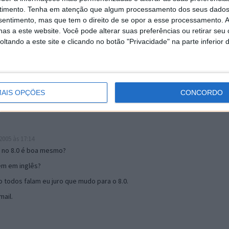
timento.
Tenha em atenção que algum processamento dos seus dados
nsentimento, mas que tem o direito de se opor a esse processamento. A
as a este website. Você pode alterar suas preferências ou retirar seu
19:51
tando a este site e clicando no botão "Privacidade" na parte inferior 
u mail algum.
s 17:00
AIS OPÇÕES
CONCORDO
005 às 17:14
o no 8.0 é boa mesmo?
tem em inglês?
 todos falam eu juro que mudo para o 8.0.
ail.