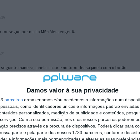
:39
o for segue por mail o MSn Messenger 8.
:21
a seguinte maneira, janela iniciar e no topo dessa janela com o botão
 no separador Menu ‘Iniciar’ clica no botão ‘Personalizar’ aí
ão para escolheres o Browser com que queres navegar e o gestor de
is ao teu Firefox e nas ferramentas ou tools escolhes ‘Opções’ ou
Damos valor à sua privacidade
erta e logo perto do fim encontras um local para colocares um visto
33
parceiros
armazenamos e/ou acedemos a informações num dispositi
e este é o browser predefinido.
essoais, como identificadores únicos e informações padrão enviadas 
conteúdos personalizados, medição de publicidade e conteúdos, pesqui
serviços.
Com a sua permissão, nós e os nossos parceiros poderemos 
12:57
ção precisos através da procura de dispositivos. Poderá clicar para co
ossa parte e pela parte dos nossos 1733 parceiros, conforme descrit
eder a informações mais pormenorizadas e alterar as suas preferência