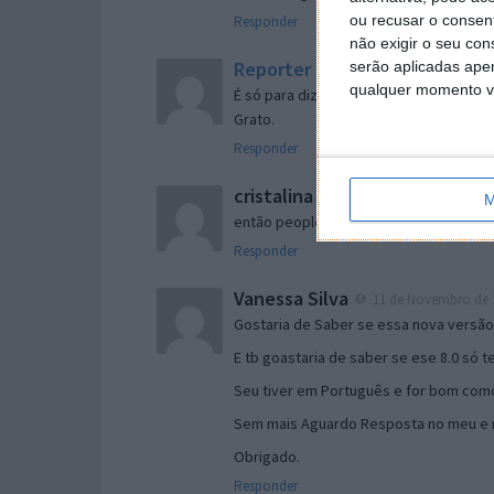
ou recusar o consen
Responder
não exigir o seu co
Reporter
serão aplicadas apen
7 de Novembro de 2005 às 
qualquer momento vol
É só para dizer que ainda não me chego
Grato.
Responder
cristalina
11 de Novembro de 2005 à
M
então people
Responder
Vanessa Silva
11 de Novembro de 2
Gostaria de Saber se essa nova versã
E tb goastaria de saber se ese 8.0 só 
Seu tiver em Português e for bom como
Sem mais Aguardo Resposta no meu e m
Obrigado.
Responder