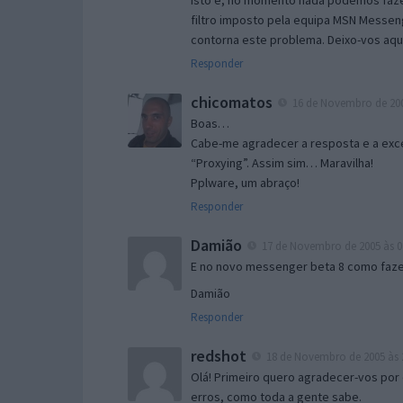
Isto é, no momento nada podemos fazer
filtro imposto pela equipa MSN Messen
contorna este problema. Deixo-vos aqu
Responder
chicomatos
16 de Novembro de 200
Boas…
Cabe-me agradecer a resposta e a exce
“Proxying”. Assim sim… Maravilha!
Pplware, um abraço!
Responder
Damião
17 de Novembro de 2005 às 0
E no novo messenger beta 8 como fazer
Damião
Responder
redshot
18 de Novembro de 2005 às 
Olá! Primeiro quero agradecer-vos por 
erros, como toda a gente sabe.