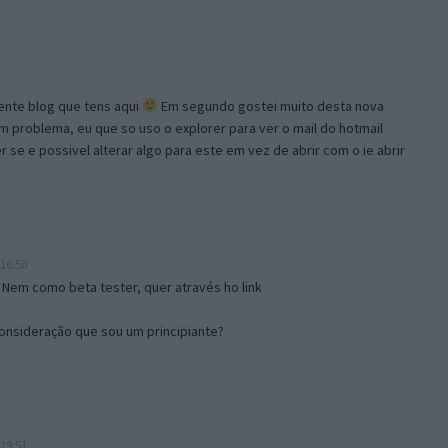
lente blog que tens aqui
Em segundo gostei muito desta nova
problema, eu que so uso o explorer para ver o mail do hotmail
se e possivel alterar algo para este em vez de abrir com o ie abrir
16:50
 Nem como beta tester, quer através ho link
onsideração que sou um principiante?
19:51