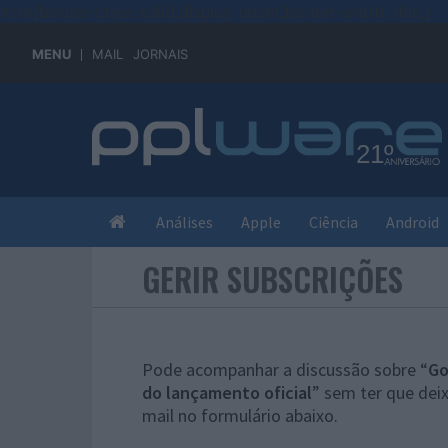
#sre{border-style: solid;display: unset;border-width: thin;}
MENU
MAIL
JORNAIS
Análises
Apple
Ciência
Android
GERIR SUBSCRIÇÕES
Pode acompanhar a discussão sobre “
Go
do lançamento oficial
” sem ter que dei
mail no formulário abaixo.