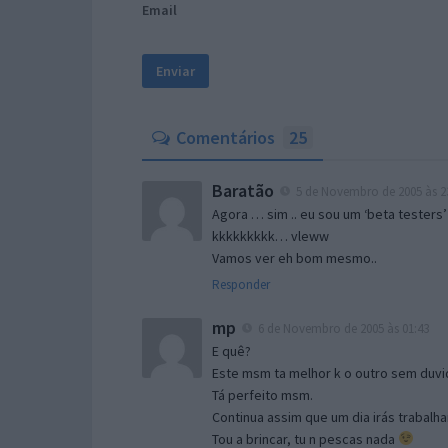
Email
Comentários
25
Baratão
5 de Novembro de 2005 às 2
Agora … sim .. eu sou um ‘beta testers’
kkkkkkkkk… vleww
Vamos ver eh bom mesmo..
Responder
mp
6 de Novembro de 2005 às 01:43
E quê?
Este msm ta melhor k o outro sem duvid
Tá perfeito msm.
Continua assim que um dia irás trabalha
Tou a brincar, tu n pescas nada