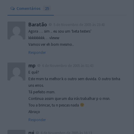
Comentários
25
Baratão
5 de Novembro de 2005 às 23:40
Agora … sim .. eu sou um ‘beta testers’
kkkkkkkkk… vleww
Vamos ver eh bom mesmo..
Responder
mp
6 de Novembro de 2005 às 01:43
E quê?
Este msm ta melhor k o outro sem duvida. O outro tinha
uns erros.
Tá perfeito msm.
Continua assim que um dia irás trabalhar p o msn.
Tou a brincar, tu n pescas nada
Abraço
Responder
rui
6 de Novembro de 2005 às 16:13