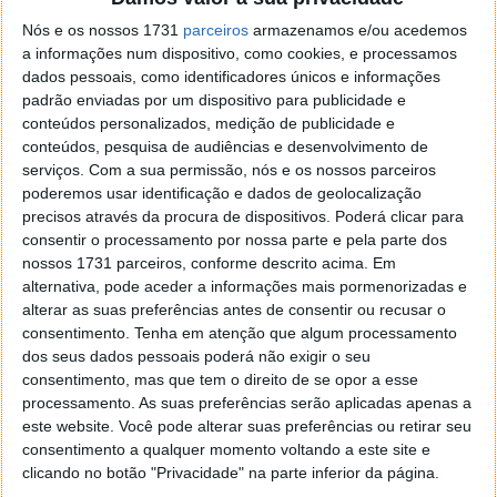
o firefox como browser predefenido
Ja percorri o painel
Nós e os nossos 1731
parceiros
armazenamos e/ou acedemos
de control tudo e nada. Tou a comecar a desesperar, ate ja
a informações num dispositivo, como cookies, e processamos
tentei apagar o explorer na tentativa de forçar o uso do
dados pessoais, como identificadores únicos e informações
firefox mas em vao. Kaso te lembres de outra dica fico
padrão enviadas por um dispositivo para publicidade e
agradecido, caso contrario obrigado a mesma
conteúdos personalizados, medição de publicidade e
Responder
conteúdos, pesquisa de audiências e desenvolvimento de
serviços.
Com a sua permissão, nós e os nossos parceiros
Vítor M.
7 de Novembro de 2005 às 01:39
poderemos usar identificação e dados de geolocalização
@Reporter
precisos através da procura de dispositivos. Poderá clicar para
Desculpa mas o link funciona. Seja como for segue por mail
consentir o processamento por nossa parte e pela parte dos
o MSn Messenger 8.
nossos 1731 parceiros, conforme descrito acima. Em
alternativa, pode aceder a informações mais pormenorizadas e
Responder
alterar as suas preferências antes de consentir ou recusar o
consentimento.
Tenha em atenção que algum processamento
Vítor M.
7 de Novembro de 2005 às 11:21
dos seus dados pessoais poderá não exigir o seu
@Rui
consentimento, mas que tem o direito de se opor a esse
Tens de encontrar o que te falei. Faz da seguinte maneira,
processamento. As suas preferências serão aplicadas apenas a
janela iniciar e no topo dessa janela com o botão direito do
este website. Você pode alterar suas preferências ou retirar seu
rato faz propriedades. Depois no separador Menu ‘Iniciar’
consentimento a qualquer momento voltando a este site e
clica no botão ‘Personalizar’ aí encontrarás no separador
clicando no botão "Privacidade" na parte inferior da página.
geral a opção para escolheres o Browser com que queres