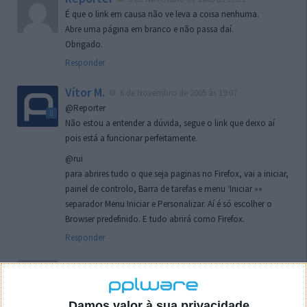
É que o link em causa não ve leva a coisa nenhuma.
Abre uma página em branco e não passa daí.
Obrigado.
Responder
Vítor M.
6 de Novembro de 2005 às 19:07
@Reporter
Não estou a entender a dúvida, segue o link que deixo aí
pois está a funcionar perfeitamente.
@rui
para abrires tudo o que seja paginas no Firefox, vai a iniciar,
painel de controlo, Barra de tarefas e menu ‘Iniciar »»
separador Menu Iniciar e Personalizar. Aí é só escolher o
Browser predefinido. E tudo abrirá como Firefox.
Responder
rui
7 de Novembro de 2005 às 02:26
Boas outra vez. Desculpa tar te a chatear mas na
localizaçao referida n se encontra la nada k me permita por
Damos valor à sua privacidade