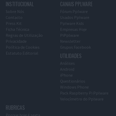
INSTITUCIONAL
CANAIS PPLWARE
Sobre Nós
Fórum Pplware
Contacto
Usados Pplware
Press Kit
Pplware Kids
Ficha Técnica
Empresas Hoje
Regras de Utilização
PiPplware
Privacidade
Newsletter
Política de Cookies
Grupos Facebook
Estatuto Editorial
UTILIDADES
Análises
Android
iPhone
Questionários
Windows Phone
Pack Raspberry Pi Pplware
Velocímetro do Pplware
RUBRICAS
Porque hoje é sexta