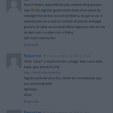
Boas! Primeiro quero felicitar pelo exelente blog que tens
aqui
Em segundo gostei muito desta nova versao do
messeger mas eu tou com um problema, eu que so uso o
explorer para ver o mail do hotmail atraves do messeger,
gostaria de saber se e possivel alterar algo para este em vez
de abrir com o ie abrir com o firefox.
Sem outro assunto Rui
Responder
Reporter
6 de Novembro de 2005 às 16:50
Tento “sacar” o msn8 mas não consigo. Nem como beta
tester, quer através ho link
http://msn8.core-server.be/
Alguém pode dar uma dica, tendo em consideração que
sou um principiante?
Agradeço.
ADias
Responder
Reporter
6 de Novembro de 2005 às 19:51