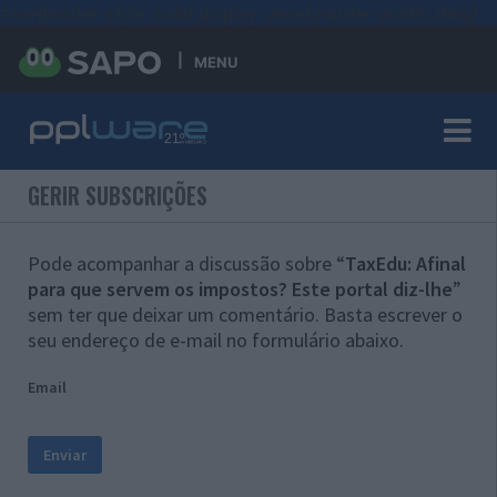
#sre{border-style: solid;display: unset;border-width: thin;}
MENU
GERIR SUBSCRIÇÕES
Pode acompanhar a discussão sobre “
TaxEdu: Afinal
para que servem os impostos? Este portal diz-lhe
”
sem ter que deixar um comentário. Basta escrever o
seu endereço de e-mail no formulário abaixo.
Email