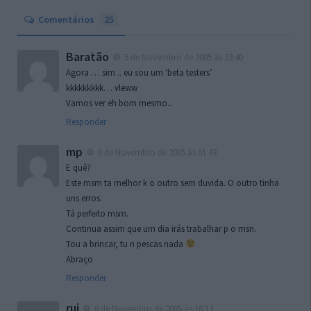
Comentários
25
Baratão
5 de Novembro de 2005 às 23:40
Agora … sim .. eu sou um ‘beta testers’
kkkkkkkkk… vleww
Vamos ver eh bom mesmo..
Responder
mp
6 de Novembro de 2005 às 01:43
E quê?
Este msm ta melhor k o outro sem duvida. O outro tinha
uns erros.
Tá perfeito msm.
Continua assim que um dia irás trabalhar p o msn.
Tou a brincar, tu n pescas nada
Abraço
Responder
rui
6 de Novembro de 2005 às 16:13