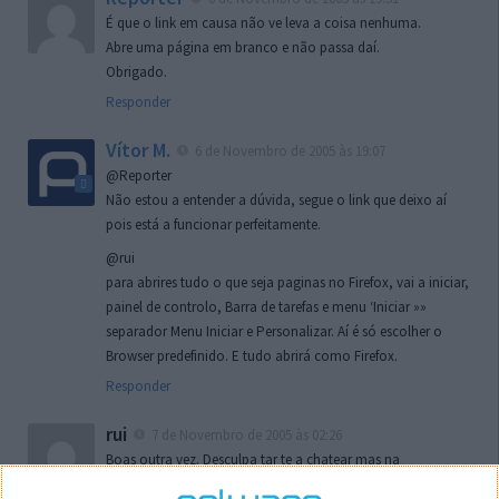
É que o link em causa não ve leva a coisa nenhuma.
Abre uma página em branco e não passa daí.
Obrigado.
Responder
Vítor M.
6 de Novembro de 2005 às 19:07
@Reporter
Não estou a entender a dúvida, segue o link que deixo aí
pois está a funcionar perfeitamente.
@rui
para abrires tudo o que seja paginas no Firefox, vai a iniciar,
painel de controlo, Barra de tarefas e menu ‘Iniciar »»
separador Menu Iniciar e Personalizar. Aí é só escolher o
Browser predefinido. E tudo abrirá como Firefox.
Responder
rui
7 de Novembro de 2005 às 02:26
Boas outra vez. Desculpa tar te a chatear mas na
localizaçao referida n se encontra la nada k me permita por