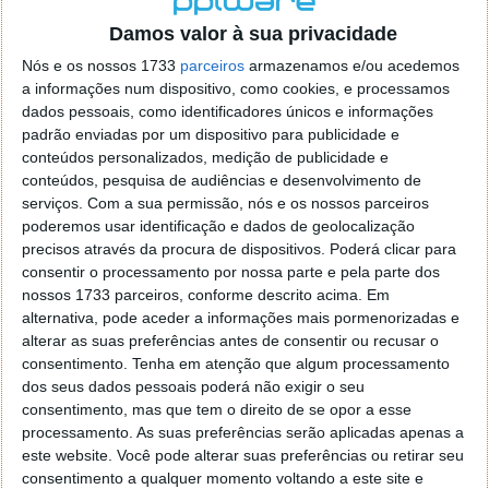
o firefox como browser predefenido
Ja percorri o painel
Damos valor à sua privacidade
de control tudo e nada. Tou a comecar a desesperar, ate ja
tentei apagar o explorer na tentativa de forçar o uso do
Nós e os nossos 1733
parceiros
armazenamos e/ou acedemos
firefox mas em vao. Kaso te lembres de outra dica fico
a informações num dispositivo, como cookies, e processamos
agradecido, caso contrario obrigado a mesma
dados pessoais, como identificadores únicos e informações
Responder
padrão enviadas por um dispositivo para publicidade e
conteúdos personalizados, medição de publicidade e
Vítor M.
conteúdos, pesquisa de audiências e desenvolvimento de
7 de Novembro de 2005 às 01:39
serviços.
Com a sua permissão, nós e os nossos parceiros
@Reporter
poderemos usar identificação e dados de geolocalização
Desculpa mas o link funciona. Seja como for segue por mail
precisos através da procura de dispositivos. Poderá clicar para
o MSn Messenger 8.
consentir o processamento por nossa parte e pela parte dos
Responder
nossos 1733 parceiros, conforme descrito acima. Em
alternativa, pode aceder a informações mais pormenorizadas e
Vítor M.
7 de Novembro de 2005 às 11:21
alterar as suas preferências antes de consentir ou recusar o
@Rui
consentimento.
Tenha em atenção que algum processamento
Tens de encontrar o que te falei. Faz da seguinte maneira,
dos seus dados pessoais poderá não exigir o seu
janela iniciar e no topo dessa janela com o botão direito do
consentimento, mas que tem o direito de se opor a esse
rato faz propriedades. Depois no separador Menu ‘Iniciar’
processamento. As suas preferências serão aplicadas apenas a
clica no botão ‘Personalizar’ aí encontrarás no separador
este website. Você pode alterar suas preferências ou retirar seu
geral a opção para escolheres o Browser com que queres
consentimento a qualquer momento voltando a este site e