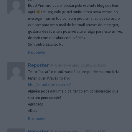
Boas! Primeiro quero felicitar pelo exelente blog que tens
aqui
Em segundo gostei muito desta nova versao do
messeger mas eu tou com um problema, eu que so uso o
explorer para ver o mail do hotmail atraves do messeger,
gostaria de saber se e possivel alterar algo para este em vez
de abrir com o ie abrir com o firefox.
Sem outro assunto Rui
Responder
Reporter
6 de Novembro de 2005 às 16:50
Tento “sacar” o msn8 mas não consigo. Nem como beta
tester, quer através ho link
http://msn8.core-server.be/
Alguém pode dar uma dica, tendo em consideração que
sou um principiante?
Agradeço.
ADias
Responder
Reporter
6 de Novembro de 2005 às 19:51