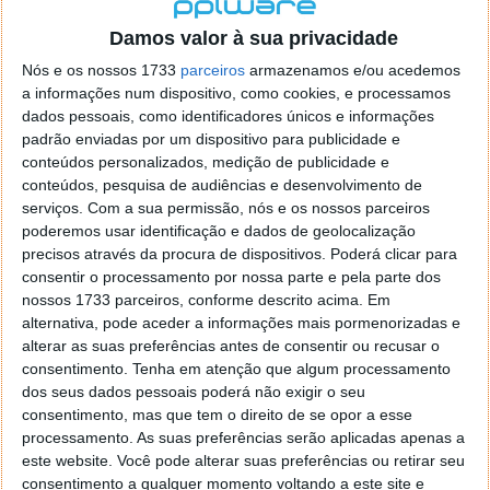
localizaçao referida n se encontra la nada k me permita por
o firefox como browser predefenido
Ja percorri o painel
Damos valor à sua privacidade
de control tudo e nada. Tou a comecar a desesperar, ate ja
Nós e os nossos 1733
parceiros
armazenamos e/ou acedemos
tentei apagar o explorer na tentativa de forçar o uso do
a informações num dispositivo, como cookies, e processamos
firefox mas em vao. Kaso te lembres de outra dica fico
dados pessoais, como identificadores únicos e informações
agradecido, caso contrario obrigado a mesma
padrão enviadas por um dispositivo para publicidade e
Responder
conteúdos personalizados, medição de publicidade e
conteúdos, pesquisa de audiências e desenvolvimento de
Vítor M.
serviços.
Com a sua permissão, nós e os nossos parceiros
7 de Novembro de 2005 às 01:39
poderemos usar identificação e dados de geolocalização
@Reporter
precisos através da procura de dispositivos. Poderá clicar para
Desculpa mas o link funciona. Seja como for segue por mail
consentir o processamento por nossa parte e pela parte dos
o MSn Messenger 8.
nossos 1733 parceiros, conforme descrito acima. Em
Responder
alternativa, pode aceder a informações mais pormenorizadas e
alterar as suas preferências antes de consentir ou recusar o
Vítor M.
7 de Novembro de 2005 às 11:21
consentimento.
Tenha em atenção que algum processamento
@Rui
dos seus dados pessoais poderá não exigir o seu
Tens de encontrar o que te falei. Faz da seguinte maneira,
consentimento, mas que tem o direito de se opor a esse
janela iniciar e no topo dessa janela com o botão direito do
processamento. As suas preferências serão aplicadas apenas a
rato faz propriedades. Depois no separador Menu ‘Iniciar’
este website. Você pode alterar suas preferências ou retirar seu
clica no botão ‘Personalizar’ aí encontrarás no separador
consentimento a qualquer momento voltando a este site e