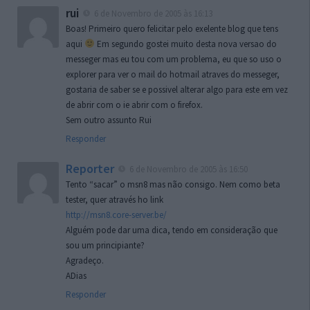
rui
6 de Novembro de 2005 às 16:13
Boas! Primeiro quero felicitar pelo exelente blog que tens
aqui
Em segundo gostei muito desta nova versao do
messeger mas eu tou com um problema, eu que so uso o
explorer para ver o mail do hotmail atraves do messeger,
gostaria de saber se e possivel alterar algo para este em vez
de abrir com o ie abrir com o firefox.
Sem outro assunto Rui
Responder
Reporter
6 de Novembro de 2005 às 16:50
Tento “sacar” o msn8 mas não consigo. Nem como beta
tester, quer através ho link
http://msn8.core-server.be/
Alguém pode dar uma dica, tendo em consideração que
sou um principiante?
Agradeço.
ADias
Responder