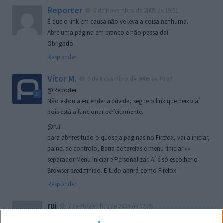
Reporter
6 de Novembro de 2005 às 19:51
É que o link em causa não ve leva a coisa nenhuma.
Abre uma página em branco e não passa daí.
Obrigado.
Responder
Vítor M.
6 de Novembro de 2005 às 19:07
@Reporter
Não estou a entender a dúvida, segue o link que deixo aí
pois está a funcionar perfeitamente.
@rui
para abrires tudo o que seja paginas no Firefox, vai a iniciar,
painel de controlo, Barra de tarefas e menu ‘Iniciar »»
separador Menu Iniciar e Personalizar. Aí é só escolher o
Browser predefinido. E tudo abrirá como Firefox.
Responder
rui
7 de Novembro de 2005 às 02:26
Boas outra vez. Desculpa tar te a chatear mas na