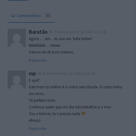
Comentários
25
Baratão
5 de Novembro de 2005 às 23:40
Agora … sim .. eu sou um ‘beta testers’
kkkkkkkkk… vleww
Vamos ver eh bom mesmo..
Responder
mp
6 de Novembro de 2005 às 01:43
E quê?
Este msm ta melhor k o outro sem duvida. O outro tinha
uns erros.
Tá perfeito msm.
Continua assim que um dia irás trabalhar p o msn.
Tou a brincar, tu n pescas nada
Abraço
Responder