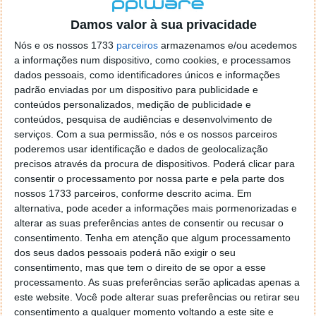
localizaçao referida n se encontra la nada k me permita por
o firefox como browser predefenido
Ja percorri o painel
Damos valor à sua privacidade
de control tudo e nada. Tou a comecar a desesperar, ate ja
Nós e os nossos 1733
parceiros
armazenamos e/ou acedemos
tentei apagar o explorer na tentativa de forçar o uso do
a informações num dispositivo, como cookies, e processamos
firefox mas em vao. Kaso te lembres de outra dica fico
dados pessoais, como identificadores únicos e informações
agradecido, caso contrario obrigado a mesma
padrão enviadas por um dispositivo para publicidade e
Responder
conteúdos personalizados, medição de publicidade e
conteúdos, pesquisa de audiências e desenvolvimento de
Vítor M.
serviços.
Com a sua permissão, nós e os nossos parceiros
7 de Novembro de 2005 às 01:39
poderemos usar identificação e dados de geolocalização
@Reporter
precisos através da procura de dispositivos. Poderá clicar para
Desculpa mas o link funciona. Seja como for segue por mail
consentir o processamento por nossa parte e pela parte dos
o MSn Messenger 8.
nossos 1733 parceiros, conforme descrito acima. Em
Responder
alternativa, pode aceder a informações mais pormenorizadas e
alterar as suas preferências antes de consentir ou recusar o
Vítor M.
7 de Novembro de 2005 às 11:21
consentimento.
Tenha em atenção que algum processamento
@Rui
dos seus dados pessoais poderá não exigir o seu
Tens de encontrar o que te falei. Faz da seguinte maneira,
consentimento, mas que tem o direito de se opor a esse
janela iniciar e no topo dessa janela com o botão direito do
processamento. As suas preferências serão aplicadas apenas a
rato faz propriedades. Depois no separador Menu ‘Iniciar’
este website. Você pode alterar suas preferências ou retirar seu
clica no botão ‘Personalizar’ aí encontrarás no separador
consentimento a qualquer momento voltando a este site e