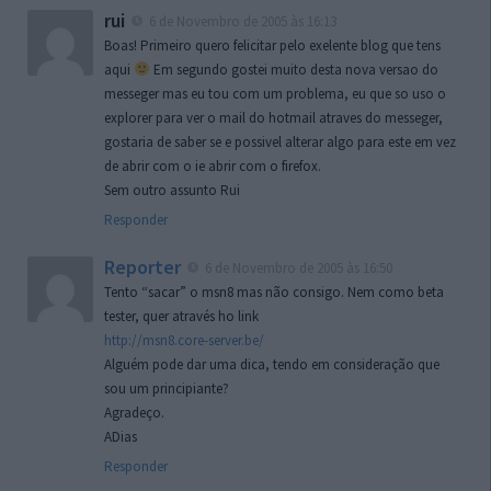
rui
6 de Novembro de 2005 às 16:13
Boas! Primeiro quero felicitar pelo exelente blog que tens
aqui
Em segundo gostei muito desta nova versao do
messeger mas eu tou com um problema, eu que so uso o
explorer para ver o mail do hotmail atraves do messeger,
gostaria de saber se e possivel alterar algo para este em vez
de abrir com o ie abrir com o firefox.
Sem outro assunto Rui
Responder
Reporter
6 de Novembro de 2005 às 16:50
Tento “sacar” o msn8 mas não consigo. Nem como beta
tester, quer através ho link
http://msn8.core-server.be/
Alguém pode dar uma dica, tendo em consideração que
sou um principiante?
Agradeço.
ADias
Responder