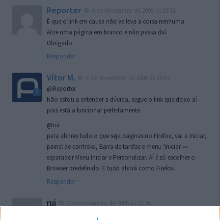
Reporter
6 de Novembro de 2005 às 19:51
É que o link em causa não ve leva a coisa nenhuma.
Abre uma página em branco e não passa daí.
Obrigado.
Responder
Vítor M.
6 de Novembro de 2005 às 19:07
@Reporter
Não estou a entender a dúvida, segue o link que deixo aí
pois está a funcionar perfeitamente.
@rui
para abrires tudo o que seja paginas no Firefox, vai a iniciar,
painel de controlo, Barra de tarefas e menu ‘Iniciar »»
separador Menu Iniciar e Personalizar. Aí é só escolher o
Browser predefinido. E tudo abrirá como Firefox.
Responder
rui
7 de Novembro de 2005 às 02:26
Boas outra vez. Desculpa tar te a chatear mas na