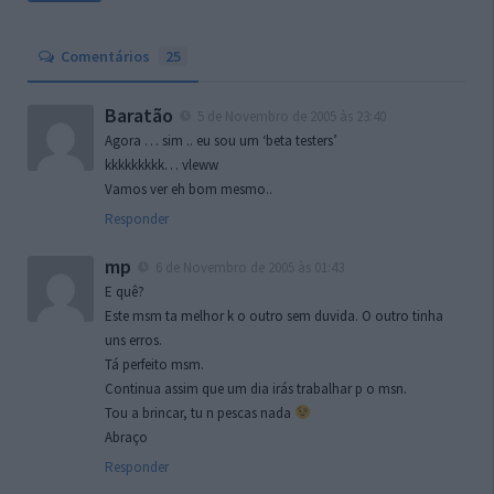
Comentários
25
Baratão
5 de Novembro de 2005 às 23:40
Agora … sim .. eu sou um ‘beta testers’
kkkkkkkkk… vleww
Vamos ver eh bom mesmo..
Responder
mp
6 de Novembro de 2005 às 01:43
E quê?
Este msm ta melhor k o outro sem duvida. O outro tinha
uns erros.
Tá perfeito msm.
Continua assim que um dia irás trabalhar p o msn.
Tou a brincar, tu n pescas nada
Abraço
Responder