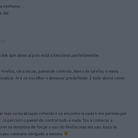
isa nenhuma.
 daí.
:07
link que deixo aí pois está a funcionar perfeitamente.
Firefox, vai a iniciar, painel de controlo, Barra de tarefas e menu
sonalizar. Aí é só escolher o Browser predefinido. E tudo abrirá como
ar mas na localizaçao referida n se encontra la nada k me permita por
Ja percorri o painel de control tudo e nada. Tou a comecar a
orer na tentativa de forçar o uso do firefox mas em vao. Kaso te
, caso contrario obrigado a mesma