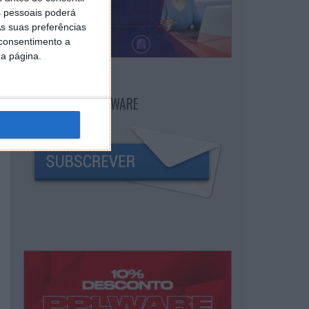
 pessoais poderá
s suas preferências
 consentimento a
da página.
NEWSLETTER PPLWARE