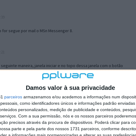
:39
o for segue por mail o MSn Messenger 8.
:21
a seguinte maneira, janela iniciar e no topo dessa janela com o botão
 no separador Menu ‘Iniciar’ clica no botão ‘Personalizar’ aí
ão para escolheres o Browser com que queres navegar e o gestor de
is ao teu Firefox e nas ferramentas ou tools escolhes ‘Opções’ ou
Damos valor à sua privacidade
erta e logo perto do fim encontras um local para colocares um visto
31
parceiros
armazenamos e/ou acedemos a informações num dispositi
e este é o browser predefinido.
essoais, como identificadores únicos e informações padrão enviadas 
conteúdos personalizados, medição de publicidade e conteúdos, pesqui
serviços.
Com a sua permissão, nós e os nossos parceiros poderemos 
12:57
ção precisos através da procura de dispositivos. Poderá clicar para co
ossa parte e pela parte dos nossos 1731 parceiros, conforme descrit
eder a informações mais pormenorizadas e alterar as suas preferência