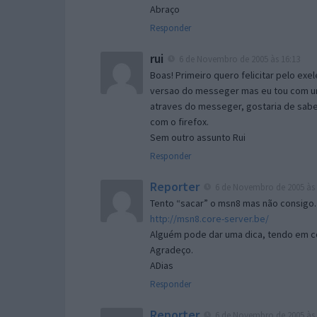
Abraço
Responder
rui
6 de Novembro de 2005 às 16:13
Boas! Primeiro quero felicitar pelo exe
versao do messeger mas eu tou com um 
atraves do messeger, gostaria de saber 
com o firefox.
Sem outro assunto Rui
Responder
Reporter
6 de Novembro de 2005 às 
Tento “sacar” o msn8 mas não consigo.
http://msn8.core-server.be/
Alguém pode dar uma dica, tendo em c
Agradeço.
ADias
Responder
Reporter
6 de Novembro de 2005 às 