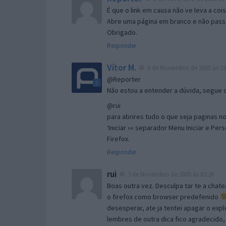
É que o link em causa não ve leva a co
Abre uma página em branco e não passa
Obrigado.
Responder
Vítor M.
6 de Novembro de 2005 às 19
@Reporter
Não estou a entender a dúvida, segue o 
@rui
para abrires tudo o que seja paginas no 
‘Iniciar »» separador Menu Iniciar e Per
Firefox.
Responder
rui
7 de Novembro de 2005 às 02:26
Boas outra vez. Desculpa tar te a chate
o firefox como browser predefenido
desesperar, ate ja tentei apagar o expl
lembres de outra dica fico agradecido