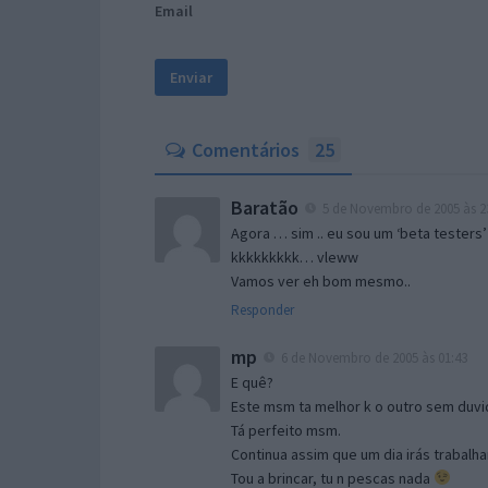
Email
Comentários
25
Baratão
5 de Novembro de 2005 às 2
Agora … sim .. eu sou um ‘beta testers’
kkkkkkkkk… vleww
Vamos ver eh bom mesmo..
Responder
mp
6 de Novembro de 2005 às 01:43
E quê?
Este msm ta melhor k o outro sem duvid
Tá perfeito msm.
Continua assim que um dia irás trabalha
Tou a brincar, tu n pescas nada