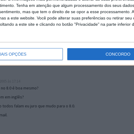
timento.
Tenha em atenção que algum processamento dos seus dados
nsentimento, mas que tem o direito de se opor a esse processamento. A
as a este website. Você pode alterar suas preferências ou retirar seu
19:51
tando a este site e clicando no botão "Privacidade" na parte inferior 
u mail algum.
s 17:00
AIS OPÇÕES
CONCORDO
005 às 17:14
o no 8.0 é boa mesmo?
tem em inglês?
 todos falam eu juro que mudo para o 8.0.
ail.