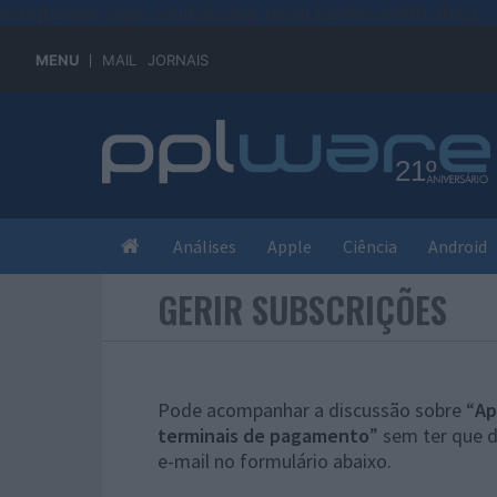
#sre{border-style: solid;display: unset;border-width: thin;}
MENU
MAIL
JORNAIS
Análises
Apple
Ciência
Android
GERIR SUBSCRIÇÕES
Pode acompanhar a discussão sobre “
Ap
terminais de pagamento
” sem ter que 
e-mail no formulário abaixo.