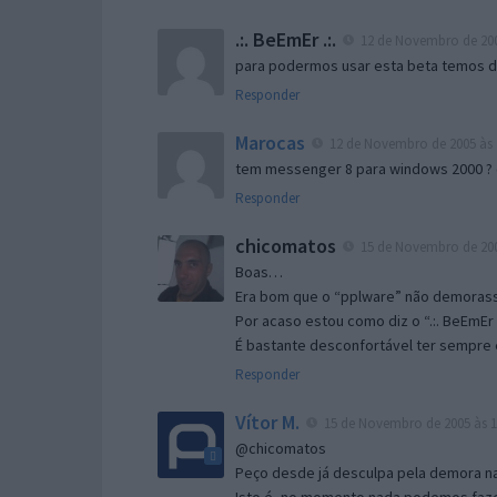
.:. BeEmEr .:.
12 de Novembro de 200
para podermos usar esta beta temos d “
Responder
Marocas
12 de Novembro de 2005 às 
tem messenger 8 para windows 2000 ?
Responder
chicomatos
15 de Novembro de 200
Boas…
Era bom que o “pplware” não demorass
Por acaso estou como diz o “.:. BeEmEr 
É bastante desconfortável ter sempre e
Responder
Vítor M.
15 de Novembro de 2005 às 1
@chicomatos
Peço desde já desculpa pela demora na 