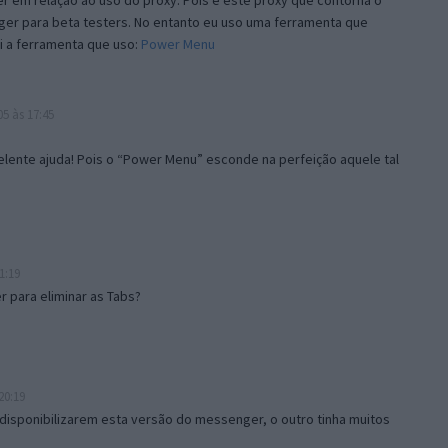
 em relação ao uso do proxy. Pois é este proxy que contorna o
ger para beta testers. No entanto eu uso uma ferramenta que
i a ferramenta que uso:
Power Menu
5 às 17:45
lente ajuda! Pois o “Power Menu” esconde na perfeição aquele tal
1:19
 para eliminar as Tabs?
20:19
disponibilizarem esta versão do messenger, o outro tinha muitos