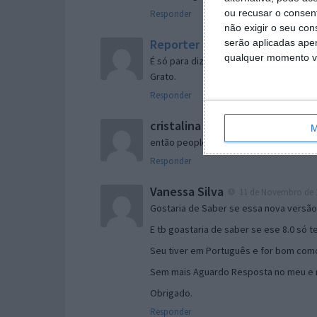
ou recusar o consen
Responder
não exigir o seu co
Reporter
serão aplicadas apen
7 de Novembro de 2005 às 
qualquer momento vol
É só para dizer que ainda não me chego
Grato.
Responder
cristalina
11 de Novembro de 2005 à
M
então people
Responder
Vanessa Silva
11 de Novembro de 2
Gostaria de Saber se essa nova versã
E tb goastaria de saber se ese 8.0 só 
Seu tiver em Português e for bom como
Sem mais Aguardo Resposta no meu e m
Obrigado.
Responder