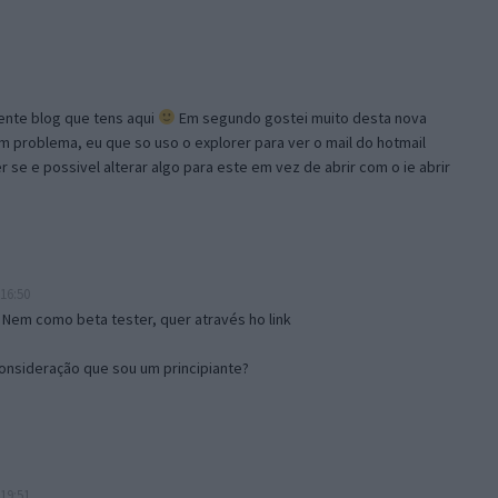
lente blog que tens aqui
Em segundo gostei muito desta nova
problema, eu que so uso o explorer para ver o mail do hotmail
se e possivel alterar algo para este em vez de abrir com o ie abrir
16:50
 Nem como beta tester, quer através ho link
onsideração que sou um principiante?
19:51