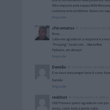
Isto é, no momento nada podemos fazer
filtro imposto pela equipa MSN Messen
contorna este problema. Deixo-vos aqu
Responder
chicomatos
16 de Novembro de 200
Boas…
Cabe-me agradecer a resposta e a exce
“Proxying”. Assim sim… Maravilha!
Pplware, um abraço!
Responder
Damião
17 de Novembro de 2005 às 0
E no novo messenger beta 8 como fazer
Damião
Responder
redshot
18 de Novembro de 2005 às 
Olá! Primeiro quero agradecer-vos por 
erros, como toda a gente sabe.