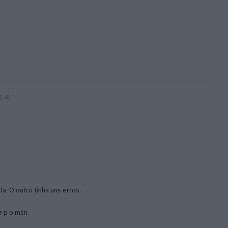
3:40
a. O outro tinha uns erros.
r p o msn.