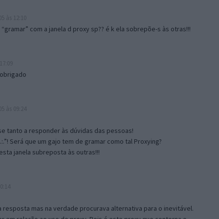
5 às 12:10
gramar” com a janela d proxy sp?? é k ela sobrepõe-s às otras!!!
17:09
 obrigado
5 às 09:24
e tanto a responder às dúvidas das pessoas!
.:.”! Será que um gajo tem de gramar como tal Proxying?
sta janela subreposta às outras!!!
0:14
resposta mas na verdade procurava alternativa para o inevitável.