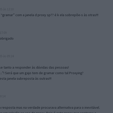
5 às 12:10
gramar” com a janela d proxy sp?? é k ela sobrepõe-s às otras!!!
17:09
 obrigado
5 às 09:24
e tanto a responder às dúvidas das pessoas!
.:.”! Será que um gajo tem de gramar como tal Proxying?
sta janela subreposta às outras!!!
0:14
resposta mas na verdade procurava alternativa para o inevitável.