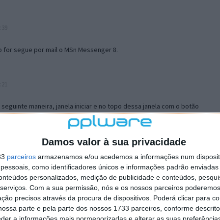
:39
o for segue por mail o MSn Messenger 8.
:21
a seguinte maneira, janela iniciar e no topo dessa janela com o botão
 no separador Menu ‘Iniciar’ clica no botão ‘Personalizar’ aí
ão para escolheres o Browser com que queres navegar e o gestor de
is ao teu Firefox e nas ferramentas ou tools escolhes ‘Opções’ ou
Damos valor à sua privacidade
erta e logo perto do fim encontras um local para colocares um visto
33
parceiros
armazenamos e/ou acedemos a informações num dispositi
e este é o browser predefinido.
essoais, como identificadores únicos e informações padrão enviadas 
conteúdos personalizados, medição de publicidade e conteúdos, pesqui
serviços.
Com a sua permissão, nós e os nossos parceiros poderemos 
12:57
ção precisos através da procura de dispositivos. Poderá clicar para co
ossa parte e pela parte dos nossos 1733 parceiros, conforme descrit
eder a informações mais pormenorizadas e alterar as suas preferência