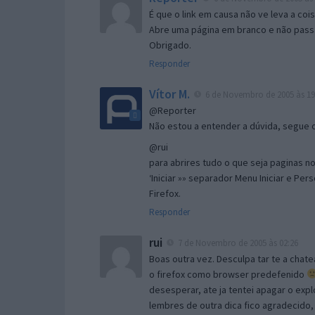
É que o link em causa não ve leva a co
Abre uma página em branco e não passa
Obrigado.
Responder
Vítor M.
6 de Novembro de 2005 às 19
@Reporter
Não estou a entender a dúvida, segue o 
@rui
para abrires tudo o que seja paginas no 
‘Iniciar »» separador Menu Iniciar e Per
Firefox.
Responder
rui
7 de Novembro de 2005 às 02:26
Boas outra vez. Desculpa tar te a chate
o firefox como browser predefenido
desesperar, ate ja tentei apagar o expl
lembres de outra dica fico agradecido