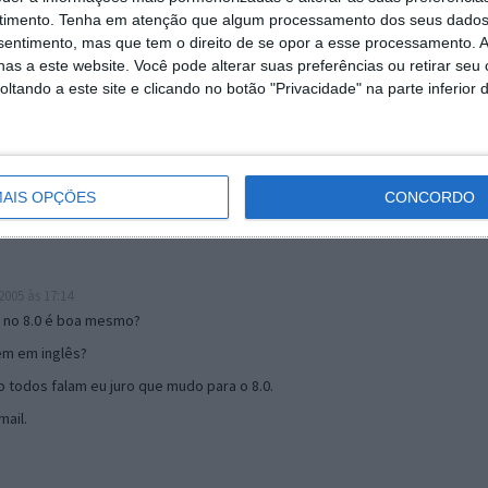
timento.
Tenha em atenção que algum processamento dos seus dados
nsentimento, mas que tem o direito de se opor a esse processamento. A
as a este website. Você pode alterar suas preferências ou retirar seu
19:51
tando a este site e clicando no botão "Privacidade" na parte inferior 
u mail algum.
s 17:00
AIS OPÇÕES
CONCORDO
005 às 17:14
o no 8.0 é boa mesmo?
tem em inglês?
 todos falam eu juro que mudo para o 8.0.
ail.