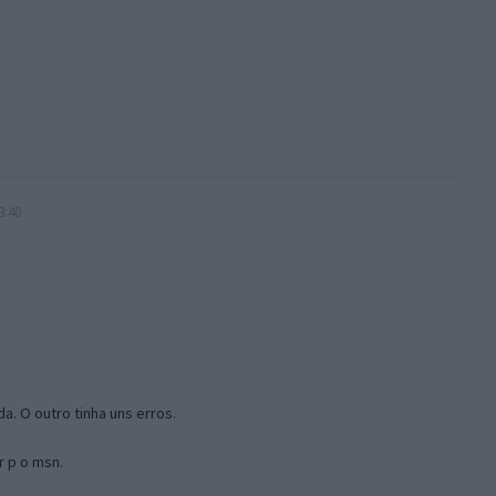
3:40
a. O outro tinha uns erros.
r p o msn.