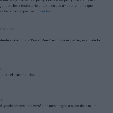
 em relação ao uso do proxy. Pois é este proxy que contorna o
ger para beta testers. No entanto eu uso uma ferramenta que
i a ferramenta que uso:
Power Menu
5 às 17:45
lente ajuda! Pois o “Power Menu” esconde na perfeição aquele tal
1:19
 para eliminar as Tabs?
20:19
disponibilizarem esta versão do messenger, o outro tinha muitos