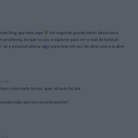
lente blog que tens aqui
Em segundo gostei muito desta nova
problema, eu que so uso o explorer para ver o mail do hotmail
se e possivel alterar algo para este em vez de abrir com o ie abrir
16:50
 Nem como beta tester, quer através ho link
onsideração que sou um principiante?
19:51