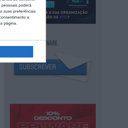
 pessoais poderá
s suas preferências
 consentimento a
da página.
NEWSLETTER PPLWARE