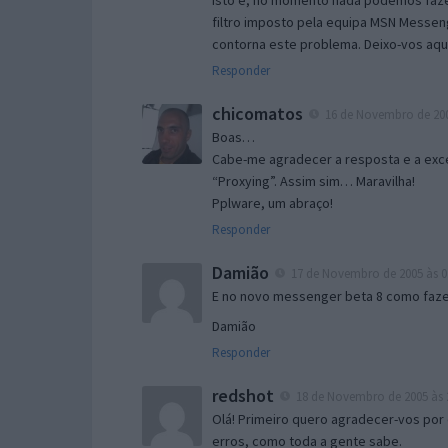
Isto é, no momento nada podemos fazer
filtro imposto pela equipa MSN Messen
contorna este problema. Deixo-vos aqu
Responder
chicomatos
16 de Novembro de 200
Boas…
Cabe-me agradecer a resposta e a exce
“Proxying”. Assim sim… Maravilha!
Pplware, um abraço!
Responder
Damião
17 de Novembro de 2005 às 0
E no novo messenger beta 8 como fazer
Damião
Responder
redshot
18 de Novembro de 2005 às 
Olá! Primeiro quero agradecer-vos por 
erros, como toda a gente sabe.