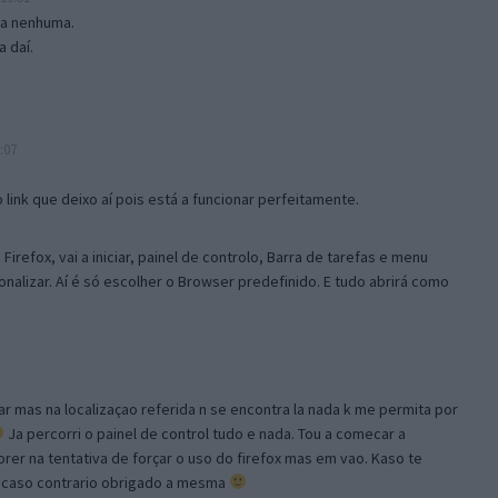
isa nenhuma.
 daí.
:07
link que deixo aí pois está a funcionar perfeitamente.
Firefox, vai a iniciar, painel de controlo, Barra de tarefas e menu
sonalizar. Aí é só escolher o Browser predefinido. E tudo abrirá como
ar mas na localizaçao referida n se encontra la nada k me permita por
Ja percorri o painel de control tudo e nada. Tou a comecar a
orer na tentativa de forçar o uso do firefox mas em vao. Kaso te
, caso contrario obrigado a mesma