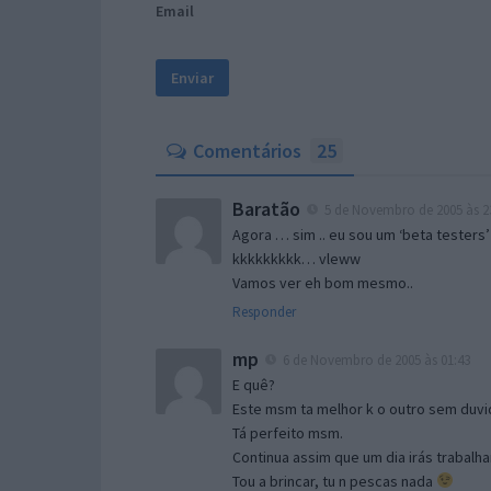
Email
Comentários
25
Baratão
5 de Novembro de 2005 às 2
Agora … sim .. eu sou um ‘beta testers’
kkkkkkkkk… vleww
Vamos ver eh bom mesmo..
Responder
mp
6 de Novembro de 2005 às 01:43
E quê?
Este msm ta melhor k o outro sem duvid
Tá perfeito msm.
Continua assim que um dia irás trabalha
Tou a brincar, tu n pescas nada