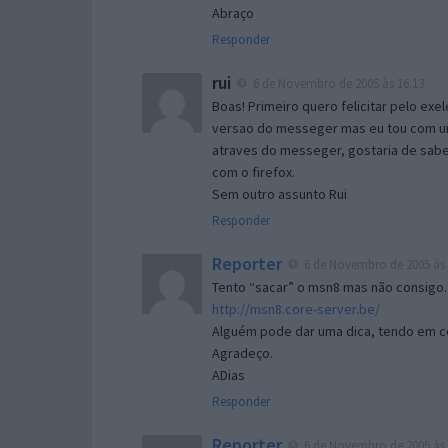
Abraço
Responder
rui
6 de Novembro de 2005 às 16:13
Boas! Primeiro quero felicitar pelo exe
versao do messeger mas eu tou com um 
atraves do messeger, gostaria de saber 
com o firefox.
Sem outro assunto Rui
Responder
Reporter
6 de Novembro de 2005 às 
Tento “sacar” o msn8 mas não consigo.
http://msn8.core-server.be/
Alguém pode dar uma dica, tendo em c
Agradeço.
ADias
Responder
Reporter
6 de Novembro de 2005 às 