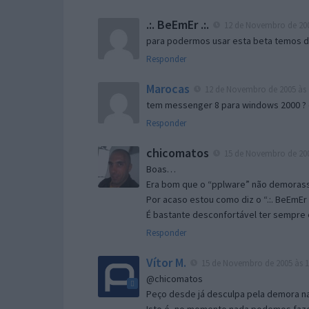
.:. BeEmEr .:.
12 de Novembro de 200
para podermos usar esta beta temos d “
Responder
Marocas
12 de Novembro de 2005 às 
tem messenger 8 para windows 2000 ?
Responder
chicomatos
15 de Novembro de 200
Boas…
Era bom que o “pplware” não demorass
Por acaso estou como diz o “.:. BeEmEr 
É bastante desconfortável ter sempre e
Responder
Vítor M.
15 de Novembro de 2005 às 1
@chicomatos
Peço desde já desculpa pela demora na 