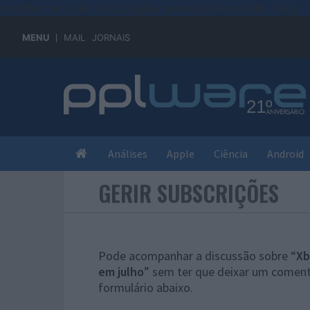
#sre{border-style: solid;display: unset;border-width: thin;}
MENU
MAIL
JORNAIS
Análises
Apple
Ciência
Android
GERIR SUBSCRIÇÕES
Pode acompanhar a discussão sobre “
Xb
em julho
” sem ter que deixar um coment
formulário abaixo.