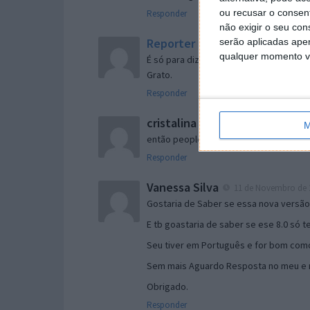
ou recusar o consen
Responder
não exigir o seu co
Reporter
serão aplicadas apen
7 de Novembro de 2005 às 
qualquer momento vol
É só para dizer que ainda não me chego
Grato.
Responder
cristalina
11 de Novembro de 2005 à
M
então people
Responder
Vanessa Silva
11 de Novembro de 2
Gostaria de Saber se essa nova versã
E tb goastaria de saber se ese 8.0 só 
Seu tiver em Português e for bom como
Sem mais Aguardo Resposta no meu e m
Obrigado.
Responder