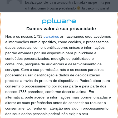
localizaçao referida n se encontra la nada k me permita por
o firefox como browser predefenido
Ja percorri o painel
de control tudo e nada. Tou a comecar a desesperar, ate ja
tentei apagar o explorer na tentativa de forçar o uso do
firefox mas em vao. Kaso te lembres de outra dica fico
Damos valor à sua privacidade
agradecido, caso contrario obrigado a mesma
Nós e os nossos 1733
parceiros
armazenamos e/ou acedemos
Responder
a informações num dispositivo, como cookies, e processamos
dados pessoais, como identificadores únicos e informações
Vítor M.
7 de Novembro de 2005 às 01:39
padrão enviadas por um dispositivo para publicidade e
@Reporter
conteúdos personalizados, medição de publicidade e
Desculpa mas o link funciona. Seja como for segue por mail
conteúdos, pesquisa de audiências e desenvolvimento de
o MSn Messenger 8.
serviços.
Com a sua permissão, nós e os nossos parceiros
Responder
poderemos usar identificação e dados de geolocalização
precisos através da procura de dispositivos. Poderá clicar para
Vítor M.
7 de Novembro de 2005 às 11:21
consentir o processamento por nossa parte e pela parte dos
nossos 1733 parceiros, conforme descrito acima. Em
@Rui
alternativa, pode aceder a informações mais pormenorizadas e
Tens de encontrar o que te falei. Faz da seguinte maneira,
alterar as suas preferências antes de consentir ou recusar o
janela iniciar e no topo dessa janela com o botão direito do
consentimento.
Tenha em atenção que algum processamento
rato faz propriedades. Depois no separador Menu ‘Iniciar’
dos seus dados pessoais poderá não exigir o seu
clica no botão ‘Personalizar’ aí encontrarás no separador