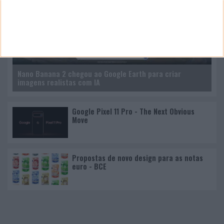
Nano Banana 2 chegou ao Google Earth para criar
imagens realistas com IA
Google Pixel 11 Pro - The Next Obvious
Move
Propostas de novo design para as notas
euro - BCE