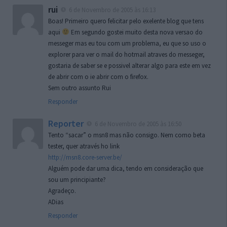
rui
6 de Novembro de 2005 às 16:13
Boas! Primeiro quero felicitar pelo exelente blog que tens
aqui
Em segundo gostei muito desta nova versao do
messeger mas eu tou com um problema, eu que so uso o
explorer para ver o mail do hotmail atraves do messeger,
gostaria de saber se e possivel alterar algo para este em vez
de abrir com o ie abrir com o firefox.
Sem outro assunto Rui
Responder
Reporter
6 de Novembro de 2005 às 16:50
Tento “sacar” o msn8 mas não consigo. Nem como beta
tester, quer através ho link
http://msn8.core-server.be/
Alguém pode dar uma dica, tendo em consideração que
sou um principiante?
Agradeço.
ADias
Responder