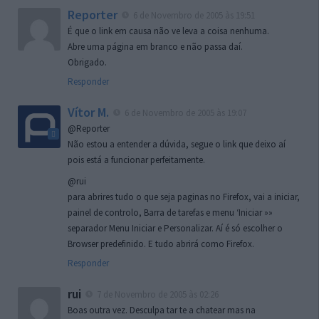
Reporter
6 de Novembro de 2005 às 19:51
É que o link em causa não ve leva a coisa nenhuma.
Abre uma página em branco e não passa daí.
Obrigado.
Responder
Vítor M.
6 de Novembro de 2005 às 19:07
@Reporter
Não estou a entender a dúvida, segue o link que deixo aí
pois está a funcionar perfeitamente.
@rui
para abrires tudo o que seja paginas no Firefox, vai a iniciar,
painel de controlo, Barra de tarefas e menu ‘Iniciar »»
separador Menu Iniciar e Personalizar. Aí é só escolher o
Browser predefinido. E tudo abrirá como Firefox.
Responder
rui
7 de Novembro de 2005 às 02:26
Boas outra vez. Desculpa tar te a chatear mas na