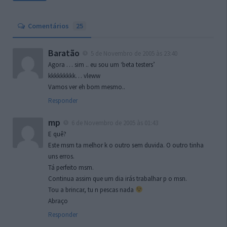
Comentários
25
Baratão
5 de Novembro de 2005 às 23:40
Agora … sim .. eu sou um ‘beta testers’
kkkkkkkkk… vleww
Vamos ver eh bom mesmo..
Responder
mp
6 de Novembro de 2005 às 01:43
E quê?
Este msm ta melhor k o outro sem duvida. O outro tinha
uns erros.
Tá perfeito msm.
Continua assim que um dia irás trabalhar p o msn.
Tou a brincar, tu n pescas nada
Abraço
Responder