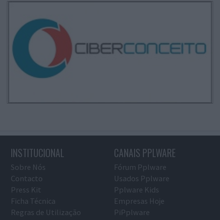
INSTITUCIONAL
CANAIS PPLWARE
Sobre Nós
Fórum Pplware
Contacto
Usados Pplware
Press Kit
Pplware Kids
Ficha Técnica
Empresas Hoje
Regras de Utilização
PiPplware