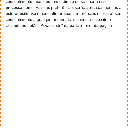
consentimento, mas que tem o direito de se opor a esse
geral a opção para escolheres o Browser com que queres
processamento. As suas preferências serão aplicadas apenas a
navegar e o gestor de e-mail. Caso não consigas chegar lá,
este website. Você pode alterar suas preferências ou retirar seu
vais ao teu Firefox e nas ferramentas ou tools escolhes
consentimento a qualquer momento voltando a este site e
‘Opções’ ou ‘Options’ icon geral da então janela aberta e
clicando no botão "Privacidade" na parte inferior da página.
logo perto do fim encontras um local para colocares um
visto que vai obrigar o Firefox a verificar se este é o browser
predefinido.
Responder
Reporter
7 de Novembro de 2005 às 12:57
Aguardo, então, o e-mail, Vitor.
Muito obrigado.
Responder
Reporter
7 de Novembro de 2005 às 19:51
É só para dizer que ainda não me chegou mail algum.
Grato.
Responder
cristalina
11 de Novembro de 2005 às 17:00