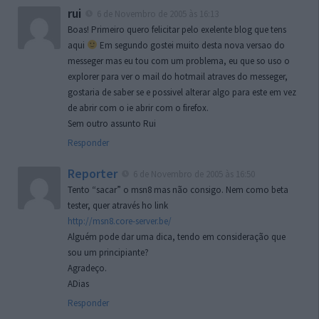
rui
6 de Novembro de 2005 às 16:13
Boas! Primeiro quero felicitar pelo exelente blog que tens
aqui
Em segundo gostei muito desta nova versao do
messeger mas eu tou com um problema, eu que so uso o
explorer para ver o mail do hotmail atraves do messeger,
gostaria de saber se e possivel alterar algo para este em vez
de abrir com o ie abrir com o firefox.
Sem outro assunto Rui
Responder
Reporter
6 de Novembro de 2005 às 16:50
Tento “sacar” o msn8 mas não consigo. Nem como beta
tester, quer através ho link
http://msn8.core-server.be/
Alguém pode dar uma dica, tendo em consideração que
sou um principiante?
Agradeço.
ADias
Responder