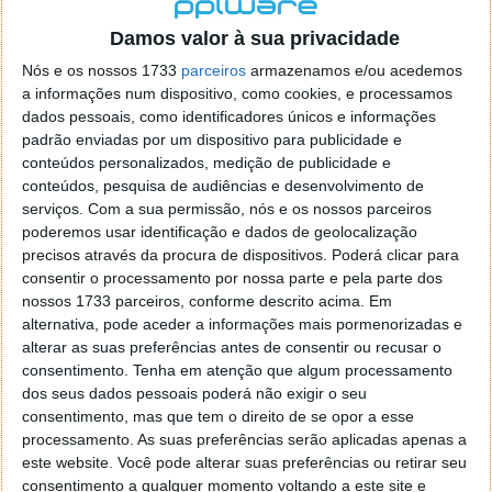
localizaçao referida n se encontra la nada k me permita por
o firefox como browser predefenido
Ja percorri o painel
Damos valor à sua privacidade
de control tudo e nada. Tou a comecar a desesperar, ate ja
Nós e os nossos 1733
parceiros
armazenamos e/ou acedemos
tentei apagar o explorer na tentativa de forçar o uso do
a informações num dispositivo, como cookies, e processamos
firefox mas em vao. Kaso te lembres de outra dica fico
dados pessoais, como identificadores únicos e informações
agradecido, caso contrario obrigado a mesma
padrão enviadas por um dispositivo para publicidade e
Responder
conteúdos personalizados, medição de publicidade e
conteúdos, pesquisa de audiências e desenvolvimento de
Vítor M.
serviços.
Com a sua permissão, nós e os nossos parceiros
7 de Novembro de 2005 às 01:39
poderemos usar identificação e dados de geolocalização
@Reporter
precisos através da procura de dispositivos. Poderá clicar para
Desculpa mas o link funciona. Seja como for segue por mail
consentir o processamento por nossa parte e pela parte dos
o MSn Messenger 8.
nossos 1733 parceiros, conforme descrito acima. Em
Responder
alternativa, pode aceder a informações mais pormenorizadas e
alterar as suas preferências antes de consentir ou recusar o
Vítor M.
7 de Novembro de 2005 às 11:21
consentimento.
Tenha em atenção que algum processamento
@Rui
dos seus dados pessoais poderá não exigir o seu
Tens de encontrar o que te falei. Faz da seguinte maneira,
consentimento, mas que tem o direito de se opor a esse
janela iniciar e no topo dessa janela com o botão direito do
processamento. As suas preferências serão aplicadas apenas a
rato faz propriedades. Depois no separador Menu ‘Iniciar’
este website. Você pode alterar suas preferências ou retirar seu
clica no botão ‘Personalizar’ aí encontrarás no separador
consentimento a qualquer momento voltando a este site e