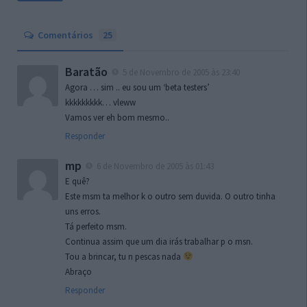
Comentários
25
Baratão
5 de Novembro de 2005 às 23:40
Agora … sim .. eu sou um ‘beta testers’
kkkkkkkkk… vleww
Vamos ver eh bom mesmo..
Responder
mp
6 de Novembro de 2005 às 01:43
E quê?
Este msm ta melhor k o outro sem duvida. O outro tinha
uns erros.
Tá perfeito msm.
Continua assim que um dia irás trabalhar p o msn.
Tou a brincar, tu n pescas nada
Abraço
Responder