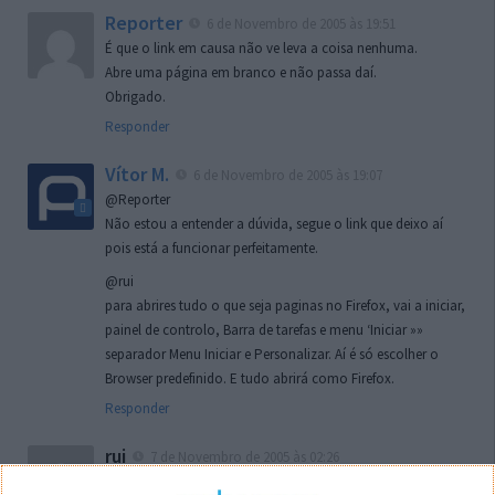
Reporter
6 de Novembro de 2005 às 19:51
É que o link em causa não ve leva a coisa nenhuma.
Abre uma página em branco e não passa daí.
Obrigado.
Responder
Vítor M.
6 de Novembro de 2005 às 19:07
@Reporter
Não estou a entender a dúvida, segue o link que deixo aí
pois está a funcionar perfeitamente.
@rui
para abrires tudo o que seja paginas no Firefox, vai a iniciar,
painel de controlo, Barra de tarefas e menu ‘Iniciar »»
separador Menu Iniciar e Personalizar. Aí é só escolher o
Browser predefinido. E tudo abrirá como Firefox.
Responder
rui
7 de Novembro de 2005 às 02:26
Boas outra vez. Desculpa tar te a chatear mas na