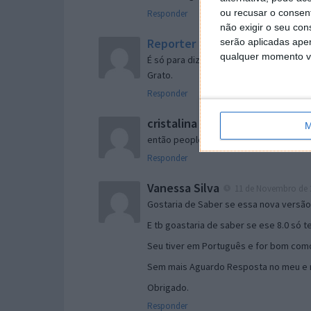
ou recusar o consen
Responder
não exigir o seu co
Reporter
serão aplicadas apen
7 de Novembro de 2005 às 
qualquer momento vol
É só para dizer que ainda não me chego
Grato.
Responder
cristalina
11 de Novembro de 2005 à
M
então people
Responder
Vanessa Silva
11 de Novembro de 2
Gostaria de Saber se essa nova versã
E tb goastaria de saber se ese 8.0 só 
Seu tiver em Português e for bom como
Sem mais Aguardo Resposta no meu e m
Obrigado.
Responder