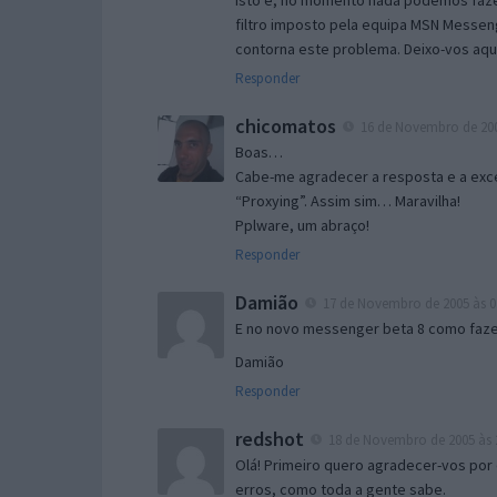
Isto é, no momento nada podemos fazer
filtro imposto pela equipa MSN Messen
contorna este problema. Deixo-vos aqu
Responder
chicomatos
16 de Novembro de 200
Boas…
Cabe-me agradecer a resposta e a exce
“Proxying”. Assim sim… Maravilha!
Pplware, um abraço!
Responder
Damião
17 de Novembro de 2005 às 0
E no novo messenger beta 8 como fazer
Damião
Responder
redshot
18 de Novembro de 2005 às 
Olá! Primeiro quero agradecer-vos por 
erros, como toda a gente sabe.