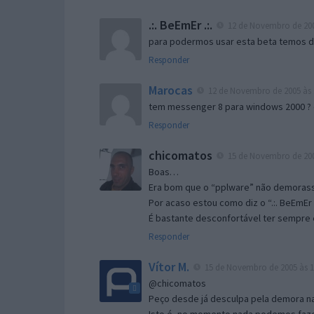
.:. BeEmEr .:.
12 de Novembro de 200
para podermos usar esta beta temos d “
Responder
Marocas
12 de Novembro de 2005 às 
tem messenger 8 para windows 2000 ?
Responder
chicomatos
15 de Novembro de 200
Boas…
Era bom que o “pplware” não demorass
Por acaso estou como diz o “.:. BeEmEr 
É bastante desconfortável ter sempre e
Responder
Vítor M.
15 de Novembro de 2005 às 1
@chicomatos
Peço desde já desculpa pela demora na 