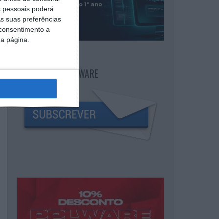
 pessoais poderá
s suas preferências
 consentimento a
da página.
NEWSLETTER PPLWARE