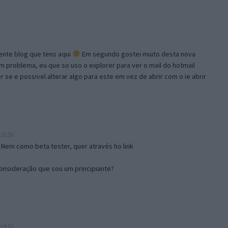
lente blog que tens aqui
Em segundo gostei muito desta nova
problema, eu que so uso o explorer para ver o mail do hotmail
se e possivel alterar algo para este em vez de abrir com o ie abrir
16:50
 Nem como beta tester, quer através ho link
onsideração que sou um principiante?
19:51