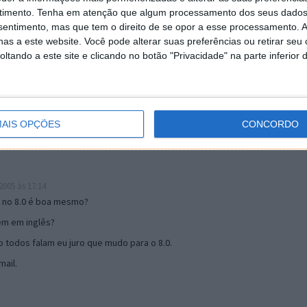
timento.
Tenha em atenção que algum processamento dos seus dados
nsentimento, mas que tem o direito de se opor a esse processamento. A
as a este website. Você pode alterar suas preferências ou retirar seu
19:51
tando a este site e clicando no botão "Privacidade" na parte inferior 
u mail algum.
s 17:00
AIS OPÇÕES
CONCORDO
005 às 17:14
o no 8.0 é boa mesmo?
tem em inglês?
 todos falam eu juro que mudo para o 8.0.
ail.