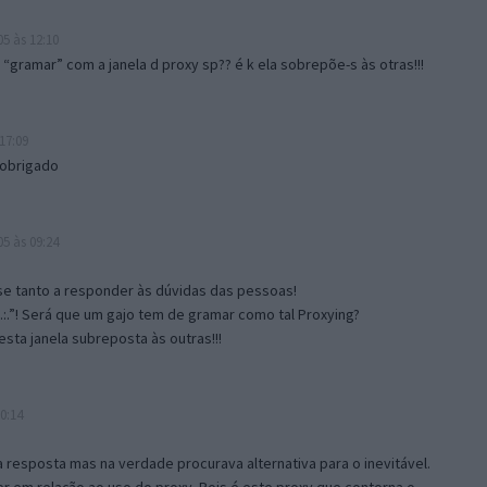
5 às 12:10
gramar” com a janela d proxy sp?? é k ela sobrepõe-s às otras!!!
17:09
 obrigado
5 às 09:24
e tanto a responder às dúvidas das pessoas!
.:.”! Será que um gajo tem de gramar como tal Proxying?
sta janela subreposta às outras!!!
0:14
resposta mas na verdade procurava alternativa para o inevitável.