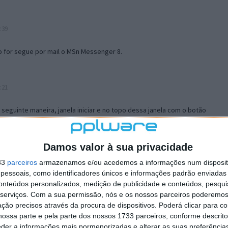
:39
o for segue por mail o MSn Messenger 8.
:21
a seguinte maneira, janela iniciar e no topo dessa janela com o botão
 no separador Menu ‘Iniciar’ clica no botão ‘Personalizar’ aí
ão para escolheres o Browser com que queres navegar e o gestor de
is ao teu Firefox e nas ferramentas ou tools escolhes ‘Opções’ ou
Damos valor à sua privacidade
erta e logo perto do fim encontras um local para colocares um visto
33
parceiros
armazenamos e/ou acedemos a informações num dispositi
e este é o browser predefinido.
essoais, como identificadores únicos e informações padrão enviadas 
conteúdos personalizados, medição de publicidade e conteúdos, pesqui
serviços.
Com a sua permissão, nós e os nossos parceiros poderemos 
12:57
ção precisos através da procura de dispositivos. Poderá clicar para co
ossa parte e pela parte dos nossos 1733 parceiros, conforme descrit
eder a informações mais pormenorizadas e alterar as suas preferência