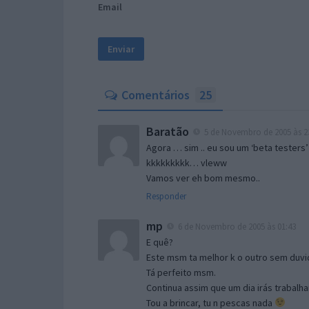
Email
Comentários
25
Baratão
5 de Novembro de 2005 às 2
Agora … sim .. eu sou um ‘beta testers’
kkkkkkkkk… vleww
Vamos ver eh bom mesmo..
Responder
mp
6 de Novembro de 2005 às 01:43
E quê?
Este msm ta melhor k o outro sem duvid
Tá perfeito msm.
Continua assim que um dia irás trabalha
Tou a brincar, tu n pescas nada