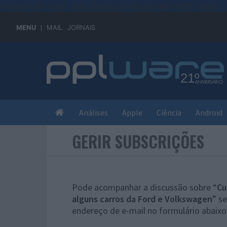
#sre{border-style: solid;display: unset;border-width: thin;}
MENU
MAIL
JORNAIS
Análises
Apple
Ciência
Android
GERIR SUBSCRIÇÕES
Pode acompanhar a discussão sobre “
Cu
alguns carros da Ford e Volkswagen
” s
endereço de e-mail no formulário abaixo