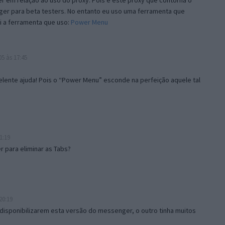
 em relação ao uso do proxy. Pois é este proxy que contorna o
ger para beta testers. No entanto eu uso uma ferramenta que
i a ferramenta que uso:
Power Menu
5 às 17:45
lente ajuda! Pois o “Power Menu” esconde na perfeição aquele tal
1:19
 para eliminar as Tabs?
20:19
disponibilizarem esta versão do messenger, o outro tinha muitos