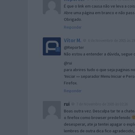
É que o link em causa não ve leva a co
Abre uma página em branco e não passa
Obrigado.
Responder
Vítor M.
6 de Novembro de 2005 às 19
@Reporter
Não estou a entender a dúvida, segue o 
@rui
para abrires tudo o que seja paginas no 
‘Iniciar »» separador Menu Iniciar e Per
Firefox.
Responder
rui
7 de Novembro de 2005 às 02:26
Boas outra vez. Desculpa tar te a chate
o firefox como browser predefenido
desesperar, ate ja tentei apagar o expl
lembres de outra dica fico agradecido