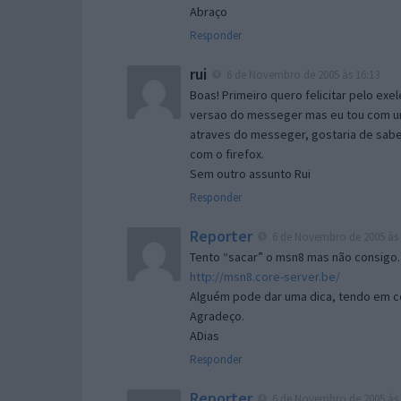
Abraço
Responder
rui
6 de Novembro de 2005 às 16:13
Boas! Primeiro quero felicitar pelo exe
versao do messeger mas eu tou com um 
atraves do messeger, gostaria de saber 
com o firefox.
Sem outro assunto Rui
Responder
Reporter
6 de Novembro de 2005 às 
Tento “sacar” o msn8 mas não consigo.
http://msn8.core-server.be/
Alguém pode dar uma dica, tendo em c
Agradeço.
ADias
Responder
Reporter
6 de Novembro de 2005 às 