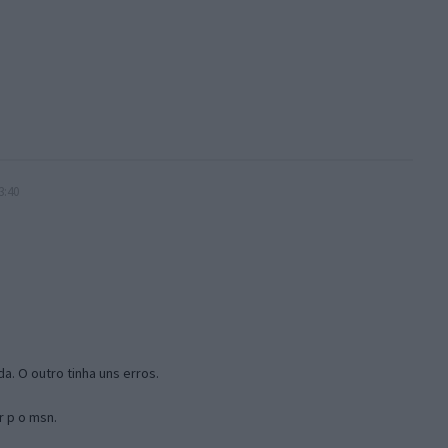
3:40
a. O outro tinha uns erros.
r p o msn.