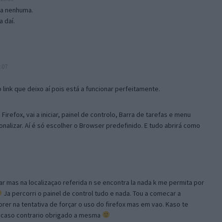
isa nenhuma.
 daí.
:07
link que deixo aí pois está a funcionar perfeitamente.
Firefox, vai a iniciar, painel de controlo, Barra de tarefas e menu
sonalizar. Aí é só escolher o Browser predefinido. E tudo abrirá como
ar mas na localizaçao referida n se encontra la nada k me permita por
Ja percorri o painel de control tudo e nada. Tou a comecar a
orer na tentativa de forçar o uso do firefox mas em vao. Kaso te
, caso contrario obrigado a mesma