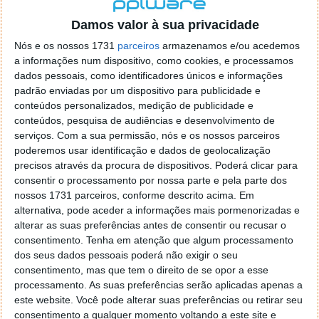
localizaçao referida n se encontra la nada k me permita por
o firefox como browser predefenido
Ja percorri o painel
Damos valor à sua privacidade
de control tudo e nada. Tou a comecar a desesperar, ate ja
Nós e os nossos 1731
parceiros
armazenamos e/ou acedemos
tentei apagar o explorer na tentativa de forçar o uso do
a informações num dispositivo, como cookies, e processamos
firefox mas em vao. Kaso te lembres de outra dica fico
dados pessoais, como identificadores únicos e informações
agradecido, caso contrario obrigado a mesma
padrão enviadas por um dispositivo para publicidade e
Responder
conteúdos personalizados, medição de publicidade e
conteúdos, pesquisa de audiências e desenvolvimento de
Vítor M.
serviços.
Com a sua permissão, nós e os nossos parceiros
7 de Novembro de 2005 às 01:39
poderemos usar identificação e dados de geolocalização
@Reporter
precisos através da procura de dispositivos. Poderá clicar para
Desculpa mas o link funciona. Seja como for segue por mail
consentir o processamento por nossa parte e pela parte dos
o MSn Messenger 8.
nossos 1731 parceiros, conforme descrito acima. Em
Responder
alternativa, pode aceder a informações mais pormenorizadas e
alterar as suas preferências antes de consentir ou recusar o
Vítor M.
7 de Novembro de 2005 às 11:21
consentimento.
Tenha em atenção que algum processamento
@Rui
dos seus dados pessoais poderá não exigir o seu
Tens de encontrar o que te falei. Faz da seguinte maneira,
consentimento, mas que tem o direito de se opor a esse
janela iniciar e no topo dessa janela com o botão direito do
processamento. As suas preferências serão aplicadas apenas a
rato faz propriedades. Depois no separador Menu ‘Iniciar’
este website. Você pode alterar suas preferências ou retirar seu
clica no botão ‘Personalizar’ aí encontrarás no separador
consentimento a qualquer momento voltando a este site e