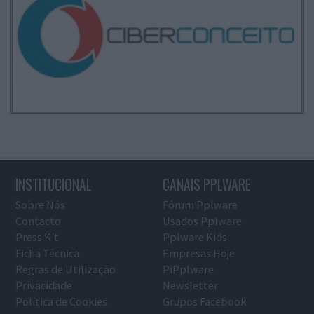
INSTITUCIONAL
CANAIS PPLWARE
Sobre Nós
Fórum Pplware
Contacto
Usados Pplware
Press Kit
Pplware Kids
Ficha Técnica
Empresas Hoje
Regras de Utilização
PiPplware
Privacidade
Newsletter
Política de Cookies
Grupos Facebook