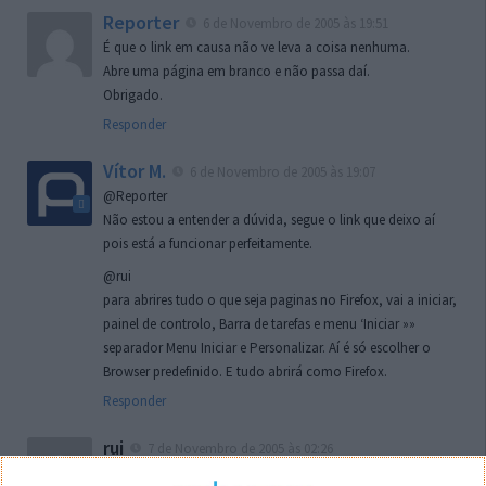
Reporter
6 de Novembro de 2005 às 19:51
É que o link em causa não ve leva a coisa nenhuma.
Abre uma página em branco e não passa daí.
Obrigado.
Responder
Vítor M.
6 de Novembro de 2005 às 19:07
@Reporter
Não estou a entender a dúvida, segue o link que deixo aí
pois está a funcionar perfeitamente.
@rui
para abrires tudo o que seja paginas no Firefox, vai a iniciar,
painel de controlo, Barra de tarefas e menu ‘Iniciar »»
separador Menu Iniciar e Personalizar. Aí é só escolher o
Browser predefinido. E tudo abrirá como Firefox.
Responder
rui
7 de Novembro de 2005 às 02:26
Boas outra vez. Desculpa tar te a chatear mas na