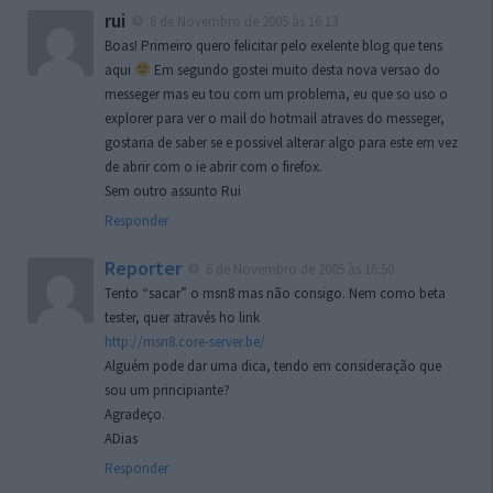
rui
6 de Novembro de 2005 às 16:13
Boas! Primeiro quero felicitar pelo exelente blog que tens
aqui
Em segundo gostei muito desta nova versao do
messeger mas eu tou com um problema, eu que so uso o
explorer para ver o mail do hotmail atraves do messeger,
gostaria de saber se e possivel alterar algo para este em vez
de abrir com o ie abrir com o firefox.
Sem outro assunto Rui
Responder
Reporter
6 de Novembro de 2005 às 16:50
Tento “sacar” o msn8 mas não consigo. Nem como beta
tester, quer através ho link
http://msn8.core-server.be/
Alguém pode dar uma dica, tendo em consideração que
sou um principiante?
Agradeço.
ADias
Responder