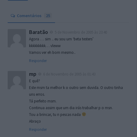
Comentários
25
Baratão
5 de Novembro de 2005 às 23:40
Agora … sim .. eu sou um ‘beta testers’
kkkkkkkkk… vleww
Vamos ver eh bom mesmo..
Responder
mp
6 de Novembro de 2005 às 01:43
E quê?
Este msm ta melhor k o outro sem duvida. O outro tinha
uns erros.
Tá perfeito msm.
Continua assim que um dia irás trabalhar p o msn.
Tou a brincar, tu n pescas nada
Abraço
Responder