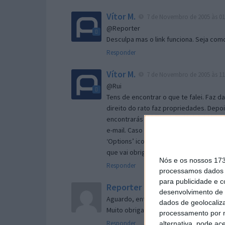
Vítor M.
7 de Novembro de 2005 às 01
@Reporter
Desculpa mas o link funciona. Seja com
Responder
Vítor M.
7 de Novembro de 2005 às 11
@Rui
Tens de encontrar o que te falei. Faz d
direito do rato faz propriedades. Depois
encontrarás no separador geral a opç
e-mail. Caso não consigas chegar lá, va
‘Options’ icon geral da então janela ab
que vai obrigar o Firefox a verificar s
Nós e os nossos 17
Responder
processamos dados p
para publicidade e 
Reporter
7 de Novembro de 2005 às 
desenvolvimento de 
Aguardo, então, o e-mail, Vitor.
dados de geolocaliza
Muito obrigado.
processamento por n
Responder
alternativa, pode ac