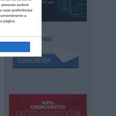
 pessoais poderá
s suas preferências
 consentimento a
da página.
NEWSLETTER PPLWARE