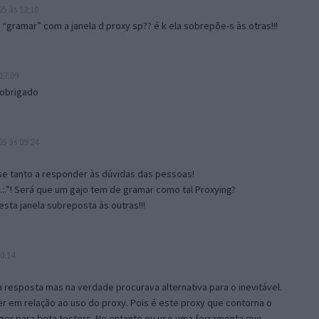
5 às 12:10
gramar” com a janela d proxy sp?? é k ela sobrepõe-s às otras!!!
17:09
 obrigado
5 às 09:24
e tanto a responder às dúvidas das pessoas!
.:.”! Será que um gajo tem de gramar como tal Proxying?
sta janela subreposta às outras!!!
0:14
resposta mas na verdade procurava alternativa para o inevitável.
 em relação ao uso do proxy. Pois é este proxy que contorna o
ger para beta testers. No entanto eu uso uma ferramenta que