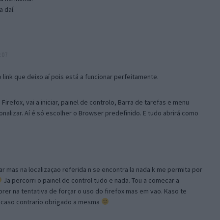
 daí.
:07
link que deixo aí pois está a funcionar perfeitamente.
Firefox, vai a iniciar, painel de controlo, Barra de tarefas e menu
sonalizar. Aí é só escolher o Browser predefinido. E tudo abrirá como
ar mas na localizaçao referida n se encontra la nada k me permita por
Ja percorri o painel de control tudo e nada. Tou a comecar a
orer na tentativa de forçar o uso do firefox mas em vao. Kaso te
, caso contrario obrigado a mesma