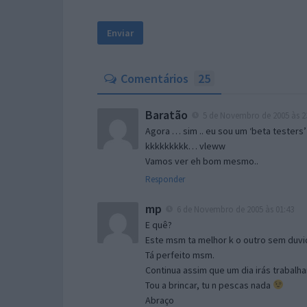
Comentários
25
Baratão
5 de Novembro de 2005 às 2
Agora … sim .. eu sou um ‘beta testers’
kkkkkkkkk… vleww
Vamos ver eh bom mesmo..
Responder
mp
6 de Novembro de 2005 às 01:43
E quê?
Este msm ta melhor k o outro sem duvid
Tá perfeito msm.
Continua assim que um dia irás trabalha
Tou a brincar, tu n pescas nada
Abraço