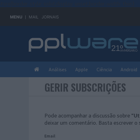
#sre{border-style: solid;display: unset;border-width: thin;}
MENU
MAIL
JORNAIS
Análises
Apple
Ciência
Android
GERIR SUBSCRIÇÕES
Pode acompanhar a discussão sobre “
Ut
deixar um comentário. Basta escrever o 
Email