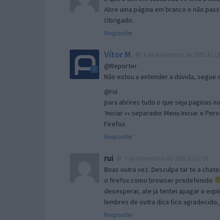
Abre uma página em branco e não passa
Obrigado.
Responder
Vítor M.
6 de Novembro de 2005 às 19
@Reporter
Não estou a entender a dúvida, segue o 
@rui
para abrires tudo o que seja paginas no 
‘Iniciar »» separador Menu Iniciar e Per
Firefox.
Responder
rui
7 de Novembro de 2005 às 02:26
Boas outra vez. Desculpa tar te a chate
o firefox como browser predefenido
desesperar, ate ja tentei apagar o expl
lembres de outra dica fico agradecido
Responder