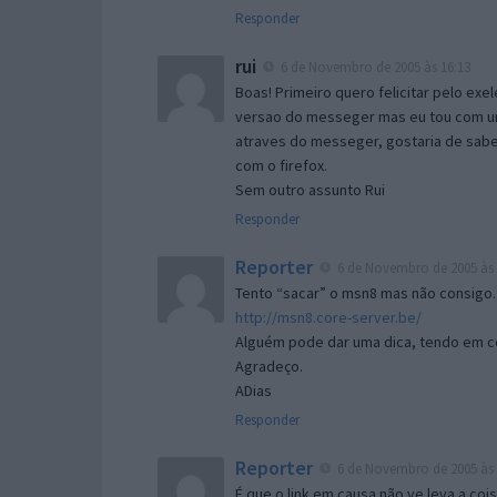
Responder
rui
6 de Novembro de 2005 às 16:13
Boas! Primeiro quero felicitar pelo exe
versao do messeger mas eu tou com um 
atraves do messeger, gostaria de saber 
com o firefox.
Sem outro assunto Rui
Responder
Reporter
6 de Novembro de 2005 às 
Tento “sacar” o msn8 mas não consigo.
http://msn8.core-server.be/
Alguém pode dar uma dica, tendo em c
Agradeço.
ADias
Responder
Reporter
6 de Novembro de 2005 às 
É que o link em causa não ve leva a co