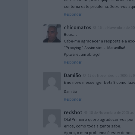
contorna este problema. Deixo-vos aqu
Responder
chicomatos
16 de Novembro de 200
Boas…
Cabe-me agradecer a resposta e a exce
“Proxying”. Assim sim… Maravilha!
Pplware, um abraço!
Responder
Damião
17 de Novembro de 2005 às 0
E no novo messenger beta 8 como fazer
Damião
Responder
redshot
18 de Novembro de 2005 às 
Olá! Primeiro quero agradecer-vos por 
erros, como toda a gente sabe.
Agora, o meu problema é este: depois 