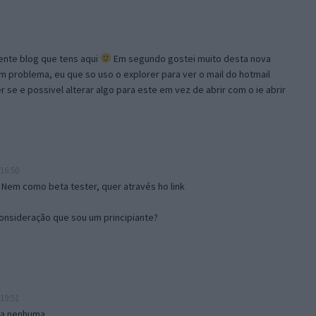
lente blog que tens aqui
Em segundo gostei muito desta nova
problema, eu que so uso o explorer para ver o mail do hotmail
se e possivel alterar algo para este em vez de abrir com o ie abrir
16:50
 Nem como beta tester, quer através ho link
onsideração que sou um principiante?
19:51
isa nenhuma.