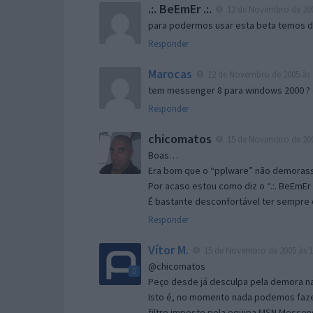
.:. BeEmEr .:.
12 de Novembro de 200
para podermos usar esta beta temos d “
Responder
Marocas
12 de Novembro de 2005 às 
tem messenger 8 para windows 2000 ?
Responder
chicomatos
15 de Novembro de 200
Boas…
Era bom que o “pplware” não demorass
Por acaso estou como diz o “.:. BeEmEr 
É bastante desconfortável ter sempre e
Responder
Vítor M.
15 de Novembro de 2005 às 1
@chicomatos
Peço desde já desculpa pela demora na 
Isto é, no momento nada podemos fazer
filtro imposto pela equipa MSN Messen