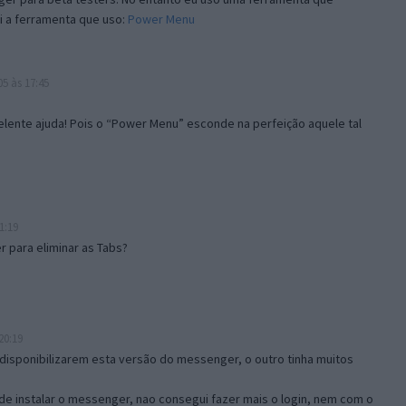
i a ferramenta que uso:
Power Menu
5 às 17:45
lente ajuda! Pois o “Power Menu” esconde na perfeição aquele tal
1:19
 para eliminar as Tabs?
20:19
disponibilizarem esta versão do messenger, o outro tinha muitos
de instalar o messenger, nao consegui fazer mais o login, nem com o