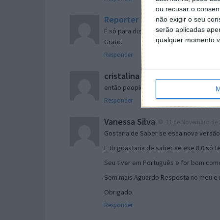
ou recusar o consen
Reporter
não exigir o seu co
7 de Novembro de 2005 às 
serão aplicadas apen
É só para dizer que ainda não me chego
qualquer momento vol
Grato.
Responder
cristalina
11 de Novembro de 2005 à
então people
M
Responder
Vanessa Silva
11 de Novembro de 2
Gostaria de Saber se essa nova versã
E tb goastaria de saber se ese 8.0 só 
Seu tiver em Português e for bom como
Sem mais Aguardo Resposta no meu e m
Obrigado.
Responder