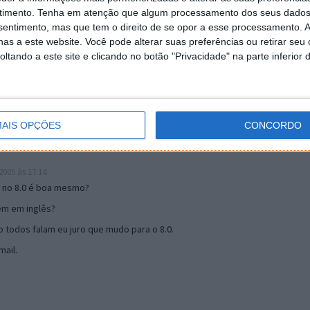
timento.
Tenha em atenção que algum processamento dos seus dados
nsentimento, mas que tem o direito de se opor a esse processamento. A
19:51
as a este website. Você pode alterar suas preferências ou retirar seu
u mail algum.
tando a este site e clicando no botão "Privacidade" na parte inferior 
s 17:00
AIS OPÇÕES
CONCORDO
005 às 17:14
o no 8.0 é boa mesmo?
tem em inglês?
 todos falam eu juro que mudo para o 8.0.
ail.