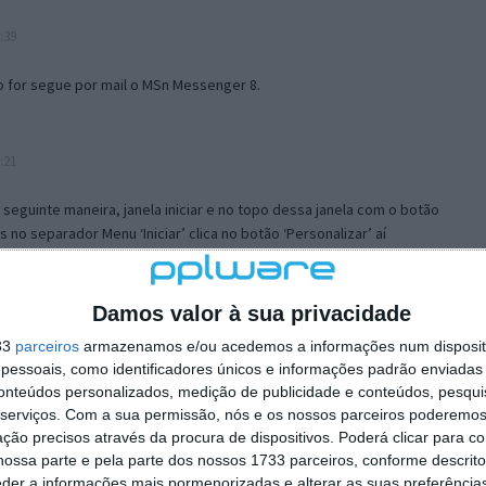
:39
o for segue por mail o MSn Messenger 8.
:21
a seguinte maneira, janela iniciar e no topo dessa janela com o botão
 no separador Menu ‘Iniciar’ clica no botão ‘Personalizar’ aí
ão para escolheres o Browser com que queres navegar e o gestor de
is ao teu Firefox e nas ferramentas ou tools escolhes ‘Opções’ ou
erta e logo perto do fim encontras um local para colocares um visto
Damos valor à sua privacidade
e este é o browser predefinido.
33
parceiros
armazenamos e/ou acedemos a informações num dispositi
essoais, como identificadores únicos e informações padrão enviadas 
conteúdos personalizados, medição de publicidade e conteúdos, pesqui
12:57
serviços.
Com a sua permissão, nós e os nossos parceiros poderemos 
ção precisos através da procura de dispositivos. Poderá clicar para co
ossa parte e pela parte dos nossos 1733 parceiros, conforme descrit
eder a informações mais pormenorizadas e alterar as suas preferência