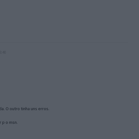
3:40
a. O outro tinha uns erros.
r p o msn.