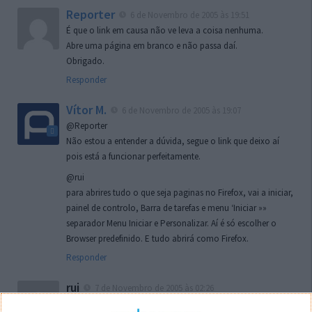
Reporter
6 de Novembro de 2005 às 19:51
É que o link em causa não ve leva a coisa nenhuma.
Abre uma página em branco e não passa daí.
Obrigado.
Responder
Vítor M.
6 de Novembro de 2005 às 19:07
@Reporter
Não estou a entender a dúvida, segue o link que deixo aí
pois está a funcionar perfeitamente.
@rui
para abrires tudo o que seja paginas no Firefox, vai a iniciar,
painel de controlo, Barra de tarefas e menu ‘Iniciar »»
separador Menu Iniciar e Personalizar. Aí é só escolher o
Browser predefinido. E tudo abrirá como Firefox.
Responder
rui
7 de Novembro de 2005 às 02:26
Boas outra vez. Desculpa tar te a chatear mas na