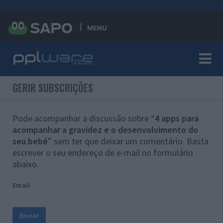
#sre{border-style: solid;display: unset;border-width: thin;}
MENU
GERIR SUBSCRIÇÕES
Pode acompanhar a discussão sobre “
4 apps para
acompanhar a gravidez e o desenvolvimento do
seu bebé
” sem ter que deixar um comentário. Basta
escrever o seu endereço de e-mail no formulário
abaixo.
Email