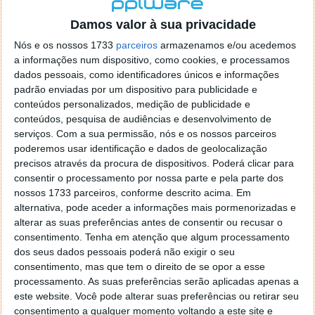
localizaçao referida n se encontra la nada k me permita por
o firefox como browser predefenido
Ja percorri o painel
Damos valor à sua privacidade
de control tudo e nada. Tou a comecar a desesperar, ate ja
Nós e os nossos 1733
parceiros
armazenamos e/ou acedemos
tentei apagar o explorer na tentativa de forçar o uso do
a informações num dispositivo, como cookies, e processamos
firefox mas em vao. Kaso te lembres de outra dica fico
dados pessoais, como identificadores únicos e informações
agradecido, caso contrario obrigado a mesma
padrão enviadas por um dispositivo para publicidade e
Responder
conteúdos personalizados, medição de publicidade e
conteúdos, pesquisa de audiências e desenvolvimento de
Vítor M.
serviços.
Com a sua permissão, nós e os nossos parceiros
7 de Novembro de 2005 às 01:39
poderemos usar identificação e dados de geolocalização
@Reporter
precisos através da procura de dispositivos. Poderá clicar para
Desculpa mas o link funciona. Seja como for segue por mail
consentir o processamento por nossa parte e pela parte dos
o MSn Messenger 8.
nossos 1733 parceiros, conforme descrito acima. Em
Responder
alternativa, pode aceder a informações mais pormenorizadas e
alterar as suas preferências antes de consentir ou recusar o
Vítor M.
7 de Novembro de 2005 às 11:21
consentimento.
Tenha em atenção que algum processamento
@Rui
dos seus dados pessoais poderá não exigir o seu
Tens de encontrar o que te falei. Faz da seguinte maneira,
consentimento, mas que tem o direito de se opor a esse
janela iniciar e no topo dessa janela com o botão direito do
processamento. As suas preferências serão aplicadas apenas a
rato faz propriedades. Depois no separador Menu ‘Iniciar’
este website. Você pode alterar suas preferências ou retirar seu
clica no botão ‘Personalizar’ aí encontrarás no separador
consentimento a qualquer momento voltando a este site e