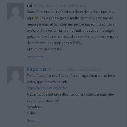
rui
6 de Novembro de 2005 às 16:13
Boas! Primeiro quero felicitar pelo exelente blog que tens
aqui
Em segundo gostei muito desta nova versao do
messeger mas eu tou com um problema, eu que so uso o
explorer para ver o mail do hotmail atraves do messeger,
gostaria de saber se e possivel alterar algo para este em vez
de abrir com o ie abrir com o firefox.
Sem outro assunto Rui
Responder
Reporter
6 de Novembro de 2005 às 16:50
Tento “sacar” o msn8 mas não consigo. Nem como beta
tester, quer através ho link
http://msn8.core-server.be/
Alguém pode dar uma dica, tendo em consideração que
sou um principiante?
Agradeço.
ADias
Responder