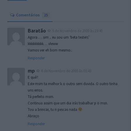
Comentários
25
Baratão
5 de Novembro de 2005 às 23:40
Agora … sim .. eu sou um ‘beta testers’
kkkkkkkkk… vleww
Vamos ver eh bom mesmo..
Responder
mp
6 de Novembro de 2005 às 01:43
E quê?
Este msm ta melhor k o outro sem duvida. O outro tinha
uns erros.
Tá perfeito msm.
Continua assim que um dia irás trabalhar p o msn.
Tou a brincar, tu n pescas nada
Abraço
Responder