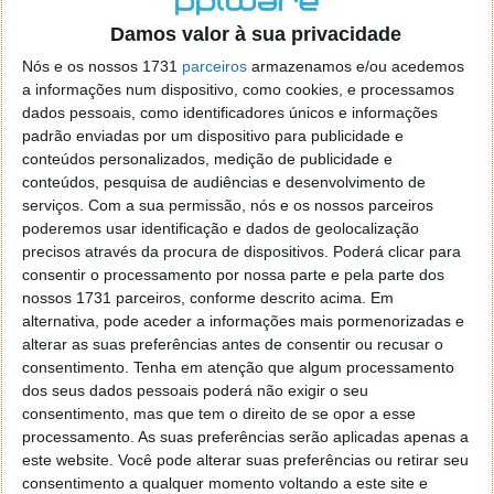
o firefox como browser predefenido
Ja percorri o painel
Damos valor à sua privacidade
de control tudo e nada. Tou a comecar a desesperar, ate ja
tentei apagar o explorer na tentativa de forçar o uso do
Nós e os nossos 1731
parceiros
armazenamos e/ou acedemos
firefox mas em vao. Kaso te lembres de outra dica fico
a informações num dispositivo, como cookies, e processamos
agradecido, caso contrario obrigado a mesma
dados pessoais, como identificadores únicos e informações
Responder
padrão enviadas por um dispositivo para publicidade e
conteúdos personalizados, medição de publicidade e
Vítor M.
conteúdos, pesquisa de audiências e desenvolvimento de
7 de Novembro de 2005 às 01:39
serviços.
Com a sua permissão, nós e os nossos parceiros
@Reporter
poderemos usar identificação e dados de geolocalização
Desculpa mas o link funciona. Seja como for segue por mail
precisos através da procura de dispositivos. Poderá clicar para
o MSn Messenger 8.
consentir o processamento por nossa parte e pela parte dos
Responder
nossos 1731 parceiros, conforme descrito acima. Em
alternativa, pode aceder a informações mais pormenorizadas e
Vítor M.
7 de Novembro de 2005 às 11:21
alterar as suas preferências antes de consentir ou recusar o
@Rui
consentimento.
Tenha em atenção que algum processamento
Tens de encontrar o que te falei. Faz da seguinte maneira,
dos seus dados pessoais poderá não exigir o seu
janela iniciar e no topo dessa janela com o botão direito do
consentimento, mas que tem o direito de se opor a esse
rato faz propriedades. Depois no separador Menu ‘Iniciar’
processamento. As suas preferências serão aplicadas apenas a
clica no botão ‘Personalizar’ aí encontrarás no separador
este website. Você pode alterar suas preferências ou retirar seu
geral a opção para escolheres o Browser com que queres
consentimento a qualquer momento voltando a este site e