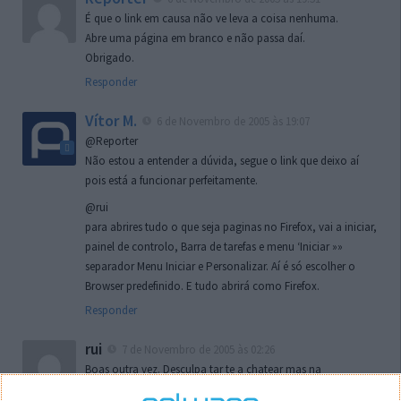
É que o link em causa não ve leva a coisa nenhuma.
Abre uma página em branco e não passa daí.
Obrigado.
Responder
Vítor M.
6 de Novembro de 2005 às 19:07
@Reporter
Não estou a entender a dúvida, segue o link que deixo aí
pois está a funcionar perfeitamente.
@rui
para abrires tudo o que seja paginas no Firefox, vai a iniciar,
painel de controlo, Barra de tarefas e menu ‘Iniciar »»
separador Menu Iniciar e Personalizar. Aí é só escolher o
Browser predefinido. E tudo abrirá como Firefox.
Responder
rui
7 de Novembro de 2005 às 02:26
Boas outra vez. Desculpa tar te a chatear mas na
localizaçao referida n se encontra la nada k me permita por