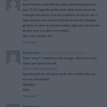
Boas! Primeiro quero felicitar pelo exelente blog que tens
aqui
Em segundo gostei muito desta nova versao do
messeger mas eu tou com um problema, eu que so uso o
explorer para ver o mail do hotmail atraves do messeger,
gostaria de saber se e possivel alterar algo para este em vez
de abrir com o ie abrir com o firefox.
Sem outro assunto Rui
Responder
Reporter
6 de Novembro de 2005 às 16:50
Tento “sacar” o msn8 mas não consigo. Nem como beta
tester, quer através ho link
http://msn8.core-server.be/
Alguém pode dar uma dica, tendo em consideração que
sou um principiante?
Agradeço.
ADias
Responder
Reporter
6 de Novembro de 2005 às 19:51