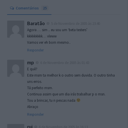
Comentários
25
Baratão
5 de Novembro de 2005 às 23:40
Agora … sim .. eu sou um ‘beta testers’
kkkkkkkkk… vleww
Vamos ver eh bom mesmo..
Responder
mp
6 de Novembro de 2005 às 01:43
E quê?
Este msm ta melhor k o outro sem duvida. O outro tinha
uns erros.
Tá perfeito msm.
Continua assim que um dia irás trabalhar p o msn.
Tou a brincar, tu n pescas nada
Abraço
Responder
rui
6 de Novembro de 2005 às 16:13