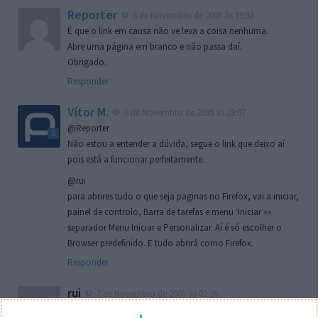
Reporter
6 de Novembro de 2005 às 19:51
É que o link em causa não ve leva a coisa nenhuma.
Abre uma página em branco e não passa daí.
Obrigado.
Responder
Vítor M.
6 de Novembro de 2005 às 19:07
@Reporter
Não estou a entender a dúvida, segue o link que deixo aí
pois está a funcionar perfeitamente.
@rui
para abrires tudo o que seja paginas no Firefox, vai a iniciar,
painel de controlo, Barra de tarefas e menu ‘Iniciar »»
separador Menu Iniciar e Personalizar. Aí é só escolher o
Browser predefinido. E tudo abrirá como Firefox.
Responder
rui
7 de Novembro de 2005 às 02:26
Boas outra vez. Desculpa tar te a chatear mas na