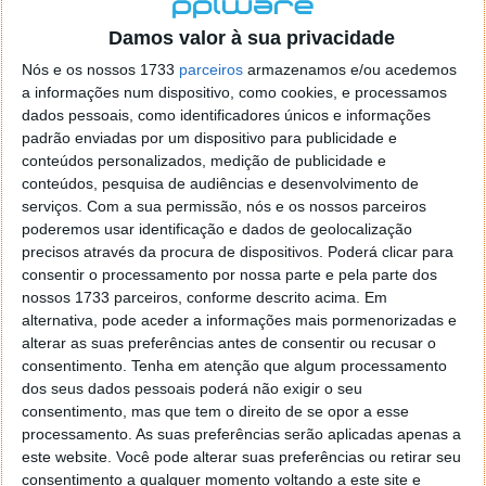
localizaçao referida n se encontra la nada k me permita por
o firefox como browser predefenido
Ja percorri o painel
Damos valor à sua privacidade
de control tudo e nada. Tou a comecar a desesperar, ate ja
Nós e os nossos 1733
parceiros
armazenamos e/ou acedemos
tentei apagar o explorer na tentativa de forçar o uso do
a informações num dispositivo, como cookies, e processamos
firefox mas em vao. Kaso te lembres de outra dica fico
dados pessoais, como identificadores únicos e informações
agradecido, caso contrario obrigado a mesma
padrão enviadas por um dispositivo para publicidade e
Responder
conteúdos personalizados, medição de publicidade e
conteúdos, pesquisa de audiências e desenvolvimento de
Vítor M.
serviços.
Com a sua permissão, nós e os nossos parceiros
7 de Novembro de 2005 às 01:39
poderemos usar identificação e dados de geolocalização
@Reporter
precisos através da procura de dispositivos. Poderá clicar para
Desculpa mas o link funciona. Seja como for segue por mail
consentir o processamento por nossa parte e pela parte dos
o MSn Messenger 8.
nossos 1733 parceiros, conforme descrito acima. Em
Responder
alternativa, pode aceder a informações mais pormenorizadas e
alterar as suas preferências antes de consentir ou recusar o
Vítor M.
7 de Novembro de 2005 às 11:21
consentimento.
Tenha em atenção que algum processamento
@Rui
dos seus dados pessoais poderá não exigir o seu
Tens de encontrar o que te falei. Faz da seguinte maneira,
consentimento, mas que tem o direito de se opor a esse
janela iniciar e no topo dessa janela com o botão direito do
processamento. As suas preferências serão aplicadas apenas a
rato faz propriedades. Depois no separador Menu ‘Iniciar’
este website. Você pode alterar suas preferências ou retirar seu
clica no botão ‘Personalizar’ aí encontrarás no separador
consentimento a qualquer momento voltando a este site e