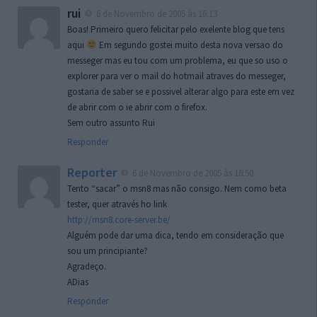
rui
6 de Novembro de 2005 às 16:13
Boas! Primeiro quero felicitar pelo exelente blog que tens
aqui
Em segundo gostei muito desta nova versao do
messeger mas eu tou com um problema, eu que so uso o
explorer para ver o mail do hotmail atraves do messeger,
gostaria de saber se e possivel alterar algo para este em vez
de abrir com o ie abrir com o firefox.
Sem outro assunto Rui
Responder
Reporter
6 de Novembro de 2005 às 16:50
Tento “sacar” o msn8 mas não consigo. Nem como beta
tester, quer através ho link
http://msn8.core-server.be/
Alguém pode dar uma dica, tendo em consideração que
sou um principiante?
Agradeço.
ADias
Responder