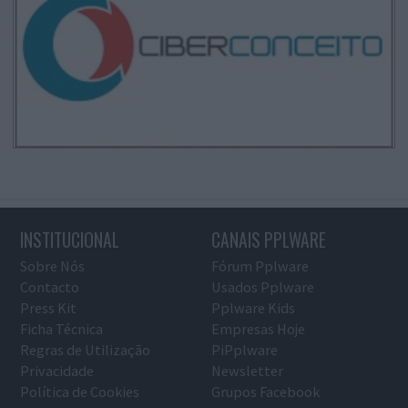
INSTITUCIONAL
CANAIS PPLWARE
Sobre Nós
Fórum Pplware
Contacto
Usados Pplware
Press Kit
Pplware Kids
Ficha Técnica
Empresas Hoje
Regras de Utilização
PiPplware
Privacidade
Newsletter
Política de Cookies
Grupos Facebook