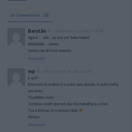
Comentários
25
Baratão
5 de Novembro de 2005 às 23:40
Agora … sim .. eu sou um ‘beta testers’
kkkkkkkkk… vleww
Vamos ver eh bom mesmo..
Responder
mp
6 de Novembro de 2005 às 01:43
E quê?
Este msm ta melhor k o outro sem duvida. O outro tinha
uns erros.
Tá perfeito msm.
Continua assim que um dia irás trabalhar p o msn.
Tou a brincar, tu n pescas nada
Abraço
Responder