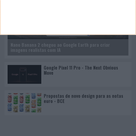
Nano Banana 2 chegou ao Google Earth para criar
imagens realistas com IA
Google Pixel 11 Pro - The Next Obvious
Move
Propostas de novo design para as notas
euro - BCE