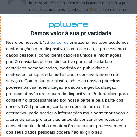
localizaçao referida n se encontra la nada k me permita por
o firefox como browser predefenido
Ja percorri o painel
de control tudo e nada. Tou a comecar a desesperar, ate ja
tentei apagar o explorer na tentativa de forçar o uso do
firefox mas em vao. Kaso te lembres de outra dica fico
Damos valor à sua privacidade
agradecido, caso contrario obrigado a mesma
Nós e os nossos 1733
parceiros
armazenamos e/ou acedemos
Responder
a informações num dispositivo, como cookies, e processamos
dados pessoais, como identificadores únicos e informações
Vítor M.
7 de Novembro de 2005 às 01:39
padrão enviadas por um dispositivo para publicidade e
@Reporter
conteúdos personalizados, medição de publicidade e
Desculpa mas o link funciona. Seja como for segue por mail
conteúdos, pesquisa de audiências e desenvolvimento de
o MSn Messenger 8.
serviços.
Com a sua permissão, nós e os nossos parceiros
Responder
poderemos usar identificação e dados de geolocalização
precisos através da procura de dispositivos. Poderá clicar para
Vítor M.
7 de Novembro de 2005 às 11:21
consentir o processamento por nossa parte e pela parte dos
nossos 1733 parceiros, conforme descrito acima. Em
@Rui
alternativa, pode aceder a informações mais pormenorizadas e
Tens de encontrar o que te falei. Faz da seguinte maneira,
alterar as suas preferências antes de consentir ou recusar o
janela iniciar e no topo dessa janela com o botão direito do
consentimento.
Tenha em atenção que algum processamento
rato faz propriedades. Depois no separador Menu ‘Iniciar’
dos seus dados pessoais poderá não exigir o seu
clica no botão ‘Personalizar’ aí encontrarás no separador