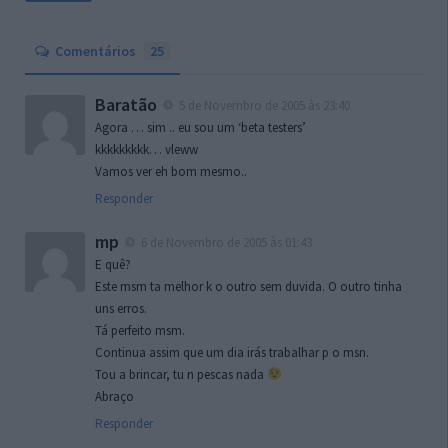
Comentários
25
Baratão
5 de Novembro de 2005 às 23:40
Agora … sim .. eu sou um ‘beta testers’
kkkkkkkkk… vleww
Vamos ver eh bom mesmo..
Responder
mp
6 de Novembro de 2005 às 01:43
E quê?
Este msm ta melhor k o outro sem duvida. O outro tinha
uns erros.
Tá perfeito msm.
Continua assim que um dia irás trabalhar p o msn.
Tou a brincar, tu n pescas nada
Abraço
Responder