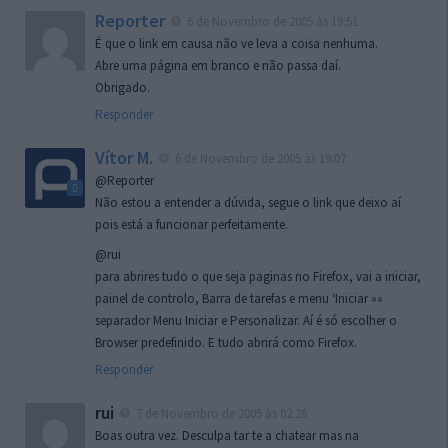
Reporter
6 de Novembro de 2005 às 19:51
É que o link em causa não ve leva a coisa nenhuma.
Abre uma página em branco e não passa daí.
Obrigado.
Responder
Vítor M.
6 de Novembro de 2005 às 19:07
@Reporter
Não estou a entender a dúvida, segue o link que deixo aí
pois está a funcionar perfeitamente.
@rui
para abrires tudo o que seja paginas no Firefox, vai a iniciar,
painel de controlo, Barra de tarefas e menu ‘Iniciar »»
separador Menu Iniciar e Personalizar. Aí é só escolher o
Browser predefinido. E tudo abrirá como Firefox.
Responder
rui
7 de Novembro de 2005 às 02:26
Boas outra vez. Desculpa tar te a chatear mas na