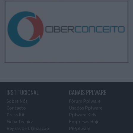
INSTITUCIONAL
CANAIS PPLWARE
Sobre Nós
Fórum Pplware
Contacto
Usados Pplware
Press Kit
Pplware Kids
Ficha Técnica
Empresas Hoje
Regras de Utilização
PiPplware