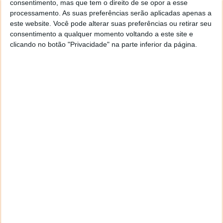
consentimento, mas que tem o direito de se opor a esse
geral a opção para escolheres o Browser com que queres
processamento. As suas preferências serão aplicadas apenas a
navegar e o gestor de e-mail. Caso não consigas chegar lá,
este website. Você pode alterar suas preferências ou retirar seu
vais ao teu Firefox e nas ferramentas ou tools escolhes
consentimento a qualquer momento voltando a este site e
‘Opções’ ou ‘Options’ icon geral da então janela aberta e
clicando no botão "Privacidade" na parte inferior da página.
logo perto do fim encontras um local para colocares um
visto que vai obrigar o Firefox a verificar se este é o browser
predefinido.
Responder
Reporter
7 de Novembro de 2005 às 12:57
Aguardo, então, o e-mail, Vitor.
Muito obrigado.
Responder
Reporter
7 de Novembro de 2005 às 19:51
É só para dizer que ainda não me chegou mail algum.
Grato.
Responder
cristalina
11 de Novembro de 2005 às 17:00