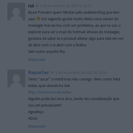
rui
6 de Novembro de 2005 às 16:13
Boas! Primeiro quero felicitar pelo exelente blog que tens
aqui
Em segundo gostei muito desta nova versao do
messeger mas eu tou com um problema, eu que so uso o
explorer para ver o mail do hotmail atraves do messeger,
gostaria de saber se e possivel alterar algo para este em vez
de abrir com o ie abrir com o firefox.
Sem outro assunto Rui
Responder
Reporter
6 de Novembro de 2005 às 16:50
Tento “sacar” o msn8 mas não consigo. Nem como beta
tester, quer através ho link
http://msn8.core-server.be/
Alguém pode dar uma dica, tendo em consideração que
sou um principiante?
Agradeço.
ADias
Responder