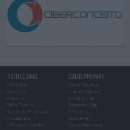
INSTITUCIONAL
CANAIS PPLWARE
Sobre Nós
Fórum Pplware
Contacto
Usados Pplware
Press Kit
Pplware Kids
Ficha Técnica
Empresas Hoje
Regras de Utilização
PiPplware
Privacidade
Newsletter
Política de Cookies
Grupos Facebook