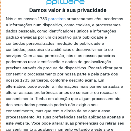
localizaçao referida n se encontra la nada k me permita por
o firefox como browser predefenido
Ja percorri o painel
Damos valor à sua privacidade
de control tudo e nada. Tou a comecar a desesperar, ate ja
Nós e os nossos 1733
parceiros
armazenamos e/ou acedemos
tentei apagar o explorer na tentativa de forçar o uso do
a informações num dispositivo, como cookies, e processamos
firefox mas em vao. Kaso te lembres de outra dica fico
dados pessoais, como identificadores únicos e informações
agradecido, caso contrario obrigado a mesma
padrão enviadas por um dispositivo para publicidade e
Responder
conteúdos personalizados, medição de publicidade e
conteúdos, pesquisa de audiências e desenvolvimento de
Vítor M.
serviços.
Com a sua permissão, nós e os nossos parceiros
7 de Novembro de 2005 às 01:39
poderemos usar identificação e dados de geolocalização
@Reporter
precisos através da procura de dispositivos. Poderá clicar para
Desculpa mas o link funciona. Seja como for segue por mail
consentir o processamento por nossa parte e pela parte dos
o MSn Messenger 8.
nossos 1733 parceiros, conforme descrito acima. Em
Responder
alternativa, pode aceder a informações mais pormenorizadas e
alterar as suas preferências antes de consentir ou recusar o
Vítor M.
7 de Novembro de 2005 às 11:21
consentimento.
Tenha em atenção que algum processamento
@Rui
dos seus dados pessoais poderá não exigir o seu
Tens de encontrar o que te falei. Faz da seguinte maneira,
consentimento, mas que tem o direito de se opor a esse
janela iniciar e no topo dessa janela com o botão direito do
processamento. As suas preferências serão aplicadas apenas a
rato faz propriedades. Depois no separador Menu ‘Iniciar’
este website. Você pode alterar suas preferências ou retirar seu
clica no botão ‘Personalizar’ aí encontrarás no separador
consentimento a qualquer momento voltando a este site e