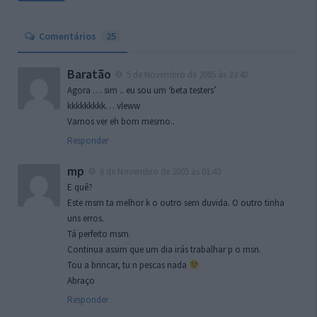
Comentários
25
Baratão
5 de Novembro de 2005 às 23:40
Agora … sim .. eu sou um ‘beta testers’
kkkkkkkkk… vleww
Vamos ver eh bom mesmo..
Responder
mp
6 de Novembro de 2005 às 01:43
E quê?
Este msm ta melhor k o outro sem duvida. O outro tinha
uns erros.
Tá perfeito msm.
Continua assim que um dia irás trabalhar p o msn.
Tou a brincar, tu n pescas nada
Abraço
Responder