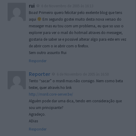
rui
6 de Novembro de 2005 às 16:13
Boas! Primeiro quero felicitar pelo exelente blog que tens
aqui
Em segundo gostei muito desta nova versao do
messeger mas eu tou com um problema, eu que so uso o
explorer para ver o mail do hotmail atraves do messeger,
gostaria de saber se e possivel alterar algo para este em vez
de abrir com o ie abrir com o firefox.
Sem outro assunto Rui
Responder
Reporter
6 de Novembro de 2005 às 16:50
Tento “sacar” o msn8 mas não consigo. Nem como beta
tester, quer através ho link
http://msn8.core-server.be/
Alguém pode dar uma dica, tendo em consideração que
sou um principiante?
Agradeço.
ADias
Responder