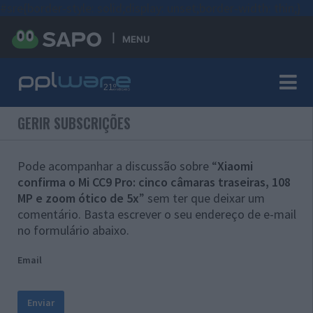
#sre{border-style: solid;display: unset;border-width: thin;}
MENU
GERIR SUBSCRIÇÕES
Pode acompanhar a discussão sobre “
Xiaomi
confirma o Mi CC9 Pro: cinco câmaras traseiras, 108
MP e zoom ótico de 5x
” sem ter que deixar um
comentário. Basta escrever o seu endereço de e-mail
no formulário abaixo.
Email