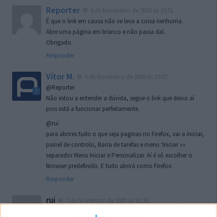
Reporter
6 de Novembro de 2005 às 19:51
É que o link em causa não ve leva a coisa nenhuma.
Abre uma página em branco e não passa daí.
Obrigado.
Responder
Vítor M.
6 de Novembro de 2005 às 19:07
@Reporter
Não estou a entender a dúvida, segue o link que deixo aí
pois está a funcionar perfeitamente.
@rui
para abrires tudo o que seja paginas no Firefox, vai a iniciar,
painel de controlo, Barra de tarefas e menu ‘Iniciar »»
separador Menu Iniciar e Personalizar. Aí é só escolher o
Browser predefinido. E tudo abrirá como Firefox.
Responder
rui
7 de Novembro de 2005 às 02:26
Boas outra vez. Desculpa tar te a chatear mas na