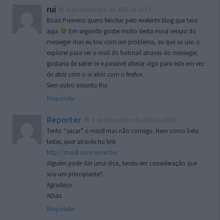
rui
6 de Novembro de 2005 às 16:13
Boas! Primeiro quero felicitar pelo exelente blog que tens
aqui
Em segundo gostei muito desta nova versao do
messeger mas eu tou com um problema, eu que so uso o
explorer para ver o mail do hotmail atraves do messeger,
gostaria de saber se e possivel alterar algo para este em vez
de abrir com o ie abrir com o firefox.
Sem outro assunto Rui
Responder
Reporter
6 de Novembro de 2005 às 16:50
Tento “sacar” o msn8 mas não consigo. Nem como beta
tester, quer através ho link
http://msn8.core-server.be/
Alguém pode dar uma dica, tendo em consideração que
sou um principiante?
Agradeço.
ADias
Responder