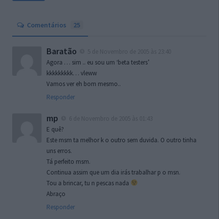
Comentários
25
Baratão
5 de Novembro de 2005 às 23:40
Agora … sim .. eu sou um ‘beta testers’
kkkkkkkkk… vleww
Vamos ver eh bom mesmo..
Responder
mp
6 de Novembro de 2005 às 01:43
E quê?
Este msm ta melhor k o outro sem duvida. O outro tinha
uns erros.
Tá perfeito msm.
Continua assim que um dia irás trabalhar p o msn.
Tou a brincar, tu n pescas nada
Abraço
Responder