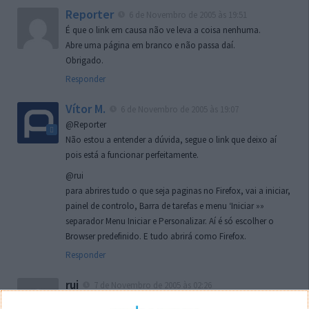
Reporter
6 de Novembro de 2005 às 19:51
É que o link em causa não ve leva a coisa nenhuma.
Abre uma página em branco e não passa daí.
Obrigado.
Responder
Vítor M.
6 de Novembro de 2005 às 19:07
@Reporter
Não estou a entender a dúvida, segue o link que deixo aí
pois está a funcionar perfeitamente.
@rui
para abrires tudo o que seja paginas no Firefox, vai a iniciar,
painel de controlo, Barra de tarefas e menu ‘Iniciar »»
separador Menu Iniciar e Personalizar. Aí é só escolher o
Browser predefinido. E tudo abrirá como Firefox.
Responder
rui
7 de Novembro de 2005 às 02:26
Boas outra vez. Desculpa tar te a chatear mas na