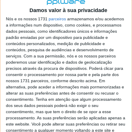
localizaçao referida n se encontra la nada k me permita por
o firefox como browser predefenido
Ja percorri o painel
Damos valor à sua privacidade
de control tudo e nada. Tou a comecar a desesperar, ate ja
Nós e os nossos 1731
parceiros
armazenamos e/ou acedemos
tentei apagar o explorer na tentativa de forçar o uso do
a informações num dispositivo, como cookies, e processamos
firefox mas em vao. Kaso te lembres de outra dica fico
dados pessoais, como identificadores únicos e informações
agradecido, caso contrario obrigado a mesma
padrão enviadas por um dispositivo para publicidade e
Responder
conteúdos personalizados, medição de publicidade e
conteúdos, pesquisa de audiências e desenvolvimento de
Vítor M.
serviços.
Com a sua permissão, nós e os nossos parceiros
7 de Novembro de 2005 às 01:39
poderemos usar identificação e dados de geolocalização
@Reporter
precisos através da procura de dispositivos. Poderá clicar para
Desculpa mas o link funciona. Seja como for segue por mail
consentir o processamento por nossa parte e pela parte dos
o MSn Messenger 8.
nossos 1731 parceiros, conforme descrito acima. Em
Responder
alternativa, pode aceder a informações mais pormenorizadas e
alterar as suas preferências antes de consentir ou recusar o
Vítor M.
7 de Novembro de 2005 às 11:21
consentimento.
Tenha em atenção que algum processamento
@Rui
dos seus dados pessoais poderá não exigir o seu
Tens de encontrar o que te falei. Faz da seguinte maneira,
consentimento, mas que tem o direito de se opor a esse
janela iniciar e no topo dessa janela com o botão direito do
processamento. As suas preferências serão aplicadas apenas a
rato faz propriedades. Depois no separador Menu ‘Iniciar’
este website. Você pode alterar suas preferências ou retirar seu
clica no botão ‘Personalizar’ aí encontrarás no separador
consentimento a qualquer momento voltando a este site e