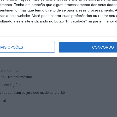
timento.
Tenha em atenção que algum processamento dos seus dados
nsentimento, mas que tem o direito de se opor a esse processamento. A
as a este website. Você pode alterar suas preferências ou retirar seu
19:51
tando a este site e clicando no botão "Privacidade" na parte inferior 
u mail algum.
s 17:00
AIS OPÇÕES
CONCORDO
005 às 17:14
o no 8.0 é boa mesmo?
tem em inglês?
 todos falam eu juro que mudo para o 8.0.
ail.