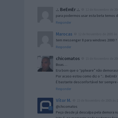
.:. BeEmEr .:.
12 de Novembro de 200
para podermos usar esta beta temos d “
Responder
Marocas
12 de Novembro de 2005 às 
tem messenger 8 para windows 2000 ?
Responder
chicomatos
15 de Novembro de 200
Boas…
Era bom que o “pplware” não demorass
Por acaso estou como diz o “.:. BeEmEr 
É bastante desconfortável ter sempre e
Responder
Vítor M.
15 de Novembro de 2005 às 1
@chicomatos
Peço desde já desculpa pela demora na 