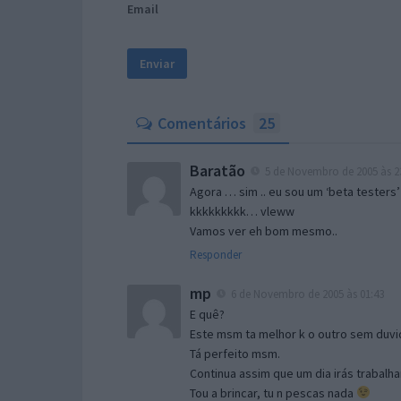
Email
Comentários
25
Baratão
5 de Novembro de 2005 às 2
Agora … sim .. eu sou um ‘beta testers’
kkkkkkkkk… vleww
Vamos ver eh bom mesmo..
Responder
mp
6 de Novembro de 2005 às 01:43
E quê?
Este msm ta melhor k o outro sem duvid
Tá perfeito msm.
Continua assim que um dia irás trabalha
Tou a brincar, tu n pescas nada