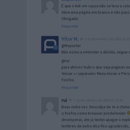
É que o link em causa não ve leva a co
Abre uma página em branco e não passa
Obrigado.
Responder
Vítor M.
6 de Novembro de 2005 às 19
@Reporter
Não estou a entender a dúvida, segue o 
@rui
para abrires tudo o que seja paginas no 
‘Iniciar »» separador Menu Iniciar e Per
Firefox.
Responder
rui
7 de Novembro de 2005 às 02:26
Boas outra vez. Desculpa tar te a chate
o firefox como browser predefenido
desesperar, ate ja tentei apagar o expl
lembres de outra dica fico agradecido