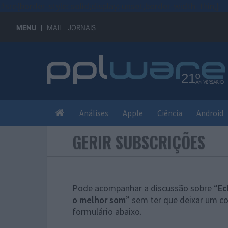
#sre{border-style: solid;display: unset;border-width: thin;}
MENU
MAIL
JORNAIS
Análises
Apple
Ciência
Android
GERIR SUBSCRIÇÕES
Pode acompanhar a discussão sobre “
Ec
o melhor som
” sem ter que deixar um c
formulário abaixo.