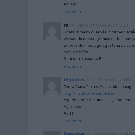
Abraço
Responder
rui
6 de Novembro de 2005 às 16:13
Boas! Primeiro quero felicitar pelo exe
versao do messeger mas eu tou com um 
atraves do messeger, gostaria de saber 
com o firefox.
Sem outro assunto Rui
Responder
Reporter
6 de Novembro de 2005 às 
Tento “sacar” o msn8 mas não consigo.
http://msn8.core-server.be/
Alguém pode dar uma dica, tendo em c
Agradeço.
ADias
Responder
Reporter
6 de Novembro de 2005 às 