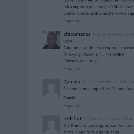
Isto é, no momento nada podemos fazer
filtro imposto pela equipa MSN Messen
contorna este problema. Deixo-vos aqu
Responder
chicomatos
16 de Novembro de 200
Boas…
Cabe-me agradecer a resposta e a exce
“Proxying”. Assim sim… Maravilha!
Pplware, um abraço!
Responder
Damião
17 de Novembro de 2005 às 0
E no novo messenger beta 8 como fazer
Damião
Responder
redshot
18 de Novembro de 2005 às 
Olá! Primeiro quero agradecer-vos por 
erros, como toda a gente sabe.