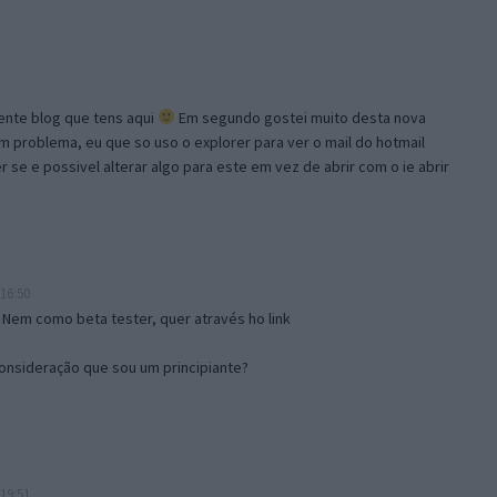
lente blog que tens aqui
Em segundo gostei muito desta nova
problema, eu que so uso o explorer para ver o mail do hotmail
se e possivel alterar algo para este em vez de abrir com o ie abrir
16:50
 Nem como beta tester, quer através ho link
onsideração que sou um principiante?
19:51