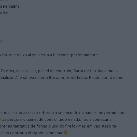
isa nenhuma.
 daí.
:07
link que deixo aí pois está a funcionar perfeitamente.
Firefox, vai a iniciar, painel de controlo, Barra de tarefas e menu
sonalizar. Aí é só escolher o Browser predefinido. E tudo abrirá como
ar mas na localizaçao referida n se encontra la nada k me permita por
Ja percorri o painel de control tudo e nada. Tou a comecar a
orer na tentativa de forçar o uso do firefox mas em vao. Kaso te
, caso contrario obrigado a mesma