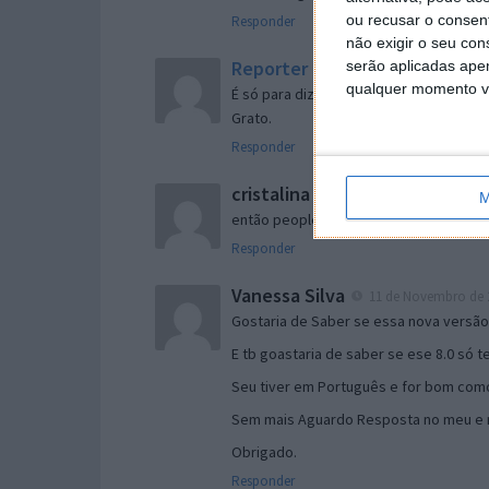
ou recusar o consen
Responder
não exigir o seu co
Reporter
serão aplicadas apen
7 de Novembro de 2005 às 
qualquer momento vol
É só para dizer que ainda não me chego
Grato.
Responder
cristalina
11 de Novembro de 2005 à
M
então people
Responder
Vanessa Silva
11 de Novembro de 2
Gostaria de Saber se essa nova versã
E tb goastaria de saber se ese 8.0 só 
Seu tiver em Português e for bom como
Sem mais Aguardo Resposta no meu e m
Obrigado.
Responder