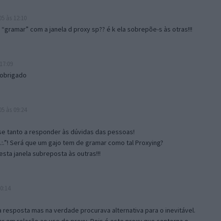
5 às 12:10
gramar” com a janela d proxy sp?? é k ela sobrepõe-s às otras!!!
17:09
 obrigado
5 às 09:24
e tanto a responder às dúvidas das pessoas!
.:.”! Será que um gajo tem de gramar como tal Proxying?
sta janela subreposta às outras!!!
0:14
resposta mas na verdade procurava alternativa para o inevitável.