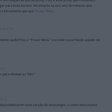
 em relação ao uso do proxy. Pois é este proxy que contorna o
ger para beta testers. No entanto eu uso uma ferramenta que
i a ferramenta que uso:
Power Menu
5 às 17:45
lente ajuda! Pois o “Power Menu” esconde na perfeição aquele tal
1:19
 para eliminar as Tabs?
20:19
disponibilizarem esta versão do messenger, o outro tinha muitos