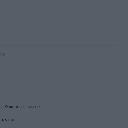
3:40
a. O outro tinha uns erros.
r p o msn.