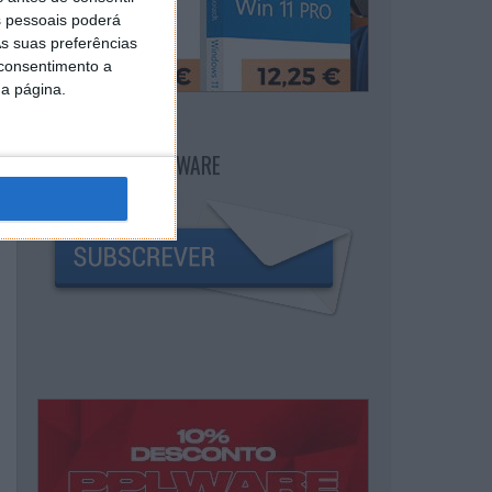
 pessoais poderá
s suas preferências
 consentimento a
da página.
NEWSLETTER PPLWARE