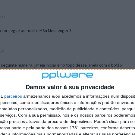
:39
o for segue por mail o MSn Messenger 8.
:21
a seguinte maneira, janela iniciar e no topo dessa janela com o botão
 no separador Menu ‘Iniciar’ clica no botão ‘Personalizar’ aí
ão para escolheres o Browser com que queres navegar e o gestor de
is ao teu Firefox e nas ferramentas ou tools escolhes ‘Opções’ ou
Damos valor à sua privacidade
erta e logo perto do fim encontras um local para colocares um visto
31
parceiros
armazenamos e/ou acedemos a informações num dispositi
e este é o browser predefinido.
essoais, como identificadores únicos e informações padrão enviadas 
conteúdos personalizados, medição de publicidade e conteúdos, pesqui
serviços.
Com a sua permissão, nós e os nossos parceiros poderemos 
12:57
ção precisos através da procura de dispositivos. Poderá clicar para co
ossa parte e pela parte dos nossos 1731 parceiros, conforme descrit
eder a informações mais pormenorizadas e alterar as suas preferência