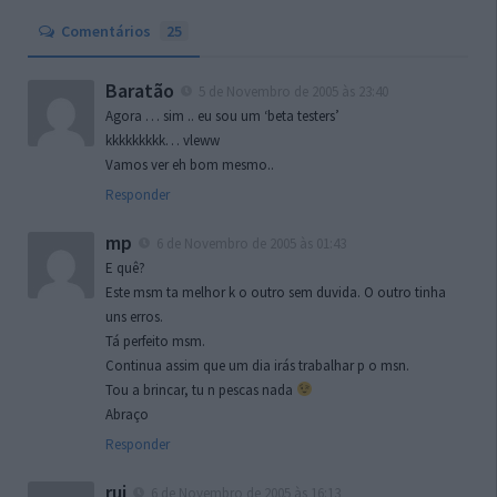
Comentários
25
Baratão
5 de Novembro de 2005 às 23:40
Agora … sim .. eu sou um ‘beta testers’
kkkkkkkkk… vleww
Vamos ver eh bom mesmo..
Responder
mp
6 de Novembro de 2005 às 01:43
E quê?
Este msm ta melhor k o outro sem duvida. O outro tinha
uns erros.
Tá perfeito msm.
Continua assim que um dia irás trabalhar p o msn.
Tou a brincar, tu n pescas nada
Abraço
Responder
rui
6 de Novembro de 2005 às 16:13