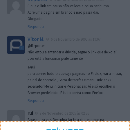
É que o link em causa não ve leva a coisa nenhuma.
Abre uma página em branco e não passa daí.
Obrigado.
Responder
Vítor M.
6 de Novembro de 2005 às 19:07
@Reporter
Não estou a entender a dúvida, segue o link que deixo aí
pois está a funcionar perfeitamente.
@rui
para abrires tudo o que seja paginas no Firefox, vai a iniciar,
painel de controlo, Barra de tarefas e menu ‘Iniciar »»
separador Menu Iniciar e Personalizar. Aí é só escolher o
Browser predefinido. E tudo abrirá como Firefox.
Responder
rui
7 de Novembro de 2005 às 02:26
Boas outra vez. Desculpa tar te a chatear mas na
localizaçao referida n se encontra la nada k me permita por