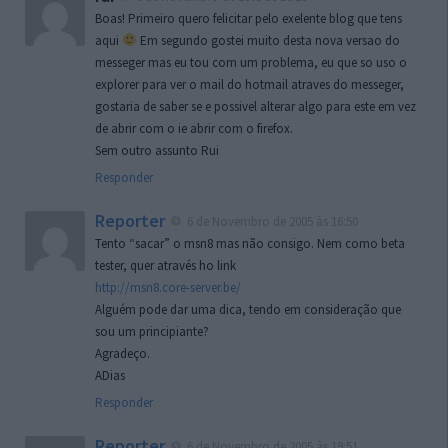
Boas! Primeiro quero felicitar pelo exelente blog que tens
aqui
Em segundo gostei muito desta nova versao do
messeger mas eu tou com um problema, eu que so uso o
explorer para ver o mail do hotmail atraves do messeger,
gostaria de saber se e possivel alterar algo para este em vez
de abrir com o ie abrir com o firefox.
Sem outro assunto Rui
Responder
Reporter
6 de Novembro de 2005 às 16:50
Tento “sacar” o msn8 mas não consigo. Nem como beta
tester, quer através ho link
http://msn8.core-server.be/
Alguém pode dar uma dica, tendo em consideração que
sou um principiante?
Agradeço.
ADias
Responder
Reporter
6 de Novembro de 2005 às 19:51