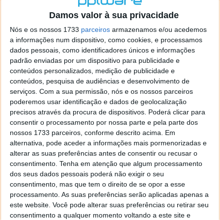
o firefox como browser predefenido
Ja percorri o painel
Damos valor à sua privacidade
de control tudo e nada. Tou a comecar a desesperar, ate ja
tentei apagar o explorer na tentativa de forçar o uso do
Nós e os nossos 1733
parceiros
armazenamos e/ou acedemos
firefox mas em vao. Kaso te lembres de outra dica fico
a informações num dispositivo, como cookies, e processamos
agradecido, caso contrario obrigado a mesma
dados pessoais, como identificadores únicos e informações
Responder
padrão enviadas por um dispositivo para publicidade e
conteúdos personalizados, medição de publicidade e
Vítor M.
conteúdos, pesquisa de audiências e desenvolvimento de
7 de Novembro de 2005 às 01:39
serviços.
Com a sua permissão, nós e os nossos parceiros
@Reporter
poderemos usar identificação e dados de geolocalização
Desculpa mas o link funciona. Seja como for segue por mail
precisos através da procura de dispositivos. Poderá clicar para
o MSn Messenger 8.
consentir o processamento por nossa parte e pela parte dos
Responder
nossos 1733 parceiros, conforme descrito acima. Em
alternativa, pode aceder a informações mais pormenorizadas e
Vítor M.
7 de Novembro de 2005 às 11:21
alterar as suas preferências antes de consentir ou recusar o
@Rui
consentimento.
Tenha em atenção que algum processamento
Tens de encontrar o que te falei. Faz da seguinte maneira,
dos seus dados pessoais poderá não exigir o seu
janela iniciar e no topo dessa janela com o botão direito do
consentimento, mas que tem o direito de se opor a esse
rato faz propriedades. Depois no separador Menu ‘Iniciar’
processamento. As suas preferências serão aplicadas apenas a
clica no botão ‘Personalizar’ aí encontrarás no separador
este website. Você pode alterar suas preferências ou retirar seu
geral a opção para escolheres o Browser com que queres
consentimento a qualquer momento voltando a este site e