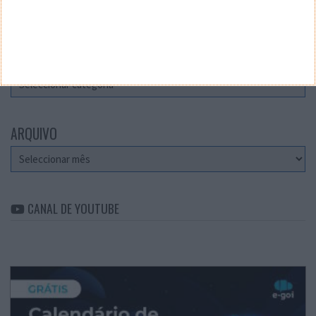
Teste a velocidade da sua Internet
CATEGORIAS
Categorias
ARQUIVO
Arquivo
CANAL DE YOUTUBE