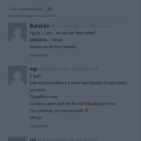
Comentários
25
Baratão
5 de Novembro de 2005 às 23:40
Agora … sim .. eu sou um ‘beta testers’
kkkkkkkkk… vleww
Vamos ver eh bom mesmo..
Responder
mp
6 de Novembro de 2005 às 01:43
E quê?
Este msm ta melhor k o outro sem duvida. O outro tinha
uns erros.
Tá perfeito msm.
Continua assim que um dia irás trabalhar p o msn.
Tou a brincar, tu n pescas nada
Abraço
Responder
rui
6 de Novembro de 2005 às 16:13