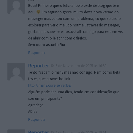
Boas! Primeiro quero felicitar pelo exelente blog que tens
aqui
Em segundo gostei muito desta nova versao do
messeger mas eu tou com um problema, eu que so uso o
explorer para ver o mail do hotmail atraves do messeger,
gostaria de saber se e possivel alterar algo para este em vez
de abrir com o ie abrir com o firefox.
Sem outro assunto Rui
Responder
Reporter
6 de Novembro de 2005 às 16:50
Tento “sacar” o msn8 mas não consigo. Nem como beta
tester, quer através ho link
http://msn8.core-server.be/
Alguém pode dar uma dica, tendo em consideração que
sou um principiante?
Agradeço.
ADias
Responder
Reporter
6 de Novembro de 2005 às 19:51