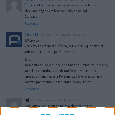
É que o link em causa não ve leva a coisa nenhuma.
Abre uma página em branco e não passa daí.
Obrigado.
Responder
Vítor M.
6 de Novembro de 2005 às 19:07
@Reporter
Não estou a entender a dúvida, segue o link que deixo aí
pois está a funcionar perfeitamente.
@rui
para abrires tudo o que seja paginas no Firefox, vai a iniciar,
painel de controlo, Barra de tarefas e menu ‘Iniciar »»
separador Menu Iniciar e Personalizar. Aí é só escolher o
Browser predefinido. E tudo abrirá como Firefox.
Responder
rui
7 de Novembro de 2005 às 02:26
Boas outra vez. Desculpa tar te a chatear mas na
localizaçao referida n se encontra la nada k me permita por