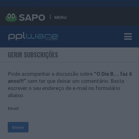
#sre{border-style: solid;display: unset;border-width: thin;}
MENU
GERIR SUBSCRIÇÕES
Pode acompanhar a discussão sobre “
O Dia B… faz 6
anos!!!
” sem ter que deixar um comentário. Basta
escrever o seu endereço de e-mail no formulário
abaixo.
Email