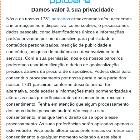
o firefox como browser predefenido
Ja percorri o painel
Damos valor à sua privacidade
de control tudo e nada. Tou a comecar a desesperar, ate ja
tentei apagar o explorer na tentativa de forçar o uso do
Nós e os nossos 1731
parceiros
armazenamos e/ou acedemos
firefox mas em vao. Kaso te lembres de outra dica fico
a informações num dispositivo, como cookies, e processamos
agradecido, caso contrario obrigado a mesma
dados pessoais, como identificadores únicos e informações
Responder
padrão enviadas por um dispositivo para publicidade e
conteúdos personalizados, medição de publicidade e
Vítor M.
conteúdos, pesquisa de audiências e desenvolvimento de
7 de Novembro de 2005 às 01:39
serviços.
Com a sua permissão, nós e os nossos parceiros
@Reporter
poderemos usar identificação e dados de geolocalização
Desculpa mas o link funciona. Seja como for segue por mail
precisos através da procura de dispositivos. Poderá clicar para
o MSn Messenger 8.
consentir o processamento por nossa parte e pela parte dos
Responder
nossos 1731 parceiros, conforme descrito acima. Em
alternativa, pode aceder a informações mais pormenorizadas e
Vítor M.
7 de Novembro de 2005 às 11:21
alterar as suas preferências antes de consentir ou recusar o
@Rui
consentimento.
Tenha em atenção que algum processamento
Tens de encontrar o que te falei. Faz da seguinte maneira,
dos seus dados pessoais poderá não exigir o seu
janela iniciar e no topo dessa janela com o botão direito do
consentimento, mas que tem o direito de se opor a esse
rato faz propriedades. Depois no separador Menu ‘Iniciar’
processamento. As suas preferências serão aplicadas apenas a
clica no botão ‘Personalizar’ aí encontrarás no separador
este website. Você pode alterar suas preferências ou retirar seu
geral a opção para escolheres o Browser com que queres
consentimento a qualquer momento voltando a este site e