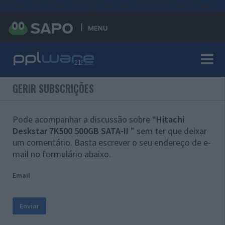
#sre{border-style: solid;display: unset;border-width: thin;}
MENU
GERIR SUBSCRIÇÕES
Pode acompanhar a discussão sobre “
Hitachi
Deskstar 7K500 500GB SATA-II
” sem ter que deixar
um comentário. Basta escrever o seu endereço de e-
mail no formulário abaixo.
Email