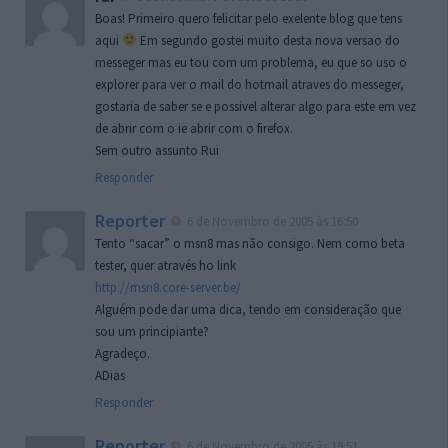
Boas! Primeiro quero felicitar pelo exelente blog que tens
aqui
Em segundo gostei muito desta nova versao do
messeger mas eu tou com um problema, eu que so uso o
explorer para ver o mail do hotmail atraves do messeger,
gostaria de saber se e possivel alterar algo para este em vez
de abrir com o ie abrir com o firefox.
Sem outro assunto Rui
Responder
Reporter
6 de Novembro de 2005 às 16:50
Tento “sacar” o msn8 mas não consigo. Nem como beta
tester, quer através ho link
http://msn8.core-server.be/
Alguém pode dar uma dica, tendo em consideração que
sou um principiante?
Agradeço.
ADias
Responder
Reporter
6 de Novembro de 2005 às 19:51