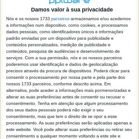
o firefox como browser predefenido
Ja percorri o painel
Damos valor à sua privacidade
de control tudo e nada. Tou a comecar a desesperar, ate ja
tentei apagar o explorer na tentativa de forçar o uso do
Nós e os nossos 1733
parceiros
armazenamos e/ou acedemos
firefox mas em vao. Kaso te lembres de outra dica fico
a informações num dispositivo, como cookies, e processamos
agradecido, caso contrario obrigado a mesma
dados pessoais, como identificadores únicos e informações
Responder
padrão enviadas por um dispositivo para publicidade e
conteúdos personalizados, medição de publicidade e
Vítor M.
conteúdos, pesquisa de audiências e desenvolvimento de
7 de Novembro de 2005 às 01:39
serviços.
Com a sua permissão, nós e os nossos parceiros
@Reporter
poderemos usar identificação e dados de geolocalização
Desculpa mas o link funciona. Seja como for segue por mail
precisos através da procura de dispositivos. Poderá clicar para
o MSn Messenger 8.
consentir o processamento por nossa parte e pela parte dos
Responder
nossos 1733 parceiros, conforme descrito acima. Em
alternativa, pode aceder a informações mais pormenorizadas e
Vítor M.
7 de Novembro de 2005 às 11:21
alterar as suas preferências antes de consentir ou recusar o
@Rui
consentimento.
Tenha em atenção que algum processamento
Tens de encontrar o que te falei. Faz da seguinte maneira,
dos seus dados pessoais poderá não exigir o seu
janela iniciar e no topo dessa janela com o botão direito do
consentimento, mas que tem o direito de se opor a esse
rato faz propriedades. Depois no separador Menu ‘Iniciar’
processamento. As suas preferências serão aplicadas apenas a
clica no botão ‘Personalizar’ aí encontrarás no separador
este website. Você pode alterar suas preferências ou retirar seu
geral a opção para escolheres o Browser com que queres
consentimento a qualquer momento voltando a este site e