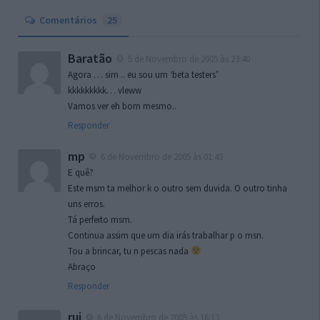
Comentários
25
Baratão
5 de Novembro de 2005 às 23:40
Agora … sim .. eu sou um ‘beta testers’
kkkkkkkkk… vleww
Vamos ver eh bom mesmo..
Responder
mp
6 de Novembro de 2005 às 01:43
E quê?
Este msm ta melhor k o outro sem duvida. O outro tinha
uns erros.
Tá perfeito msm.
Continua assim que um dia irás trabalhar p o msn.
Tou a brincar, tu n pescas nada
Abraço
Responder
rui
6 de Novembro de 2005 às 16:13