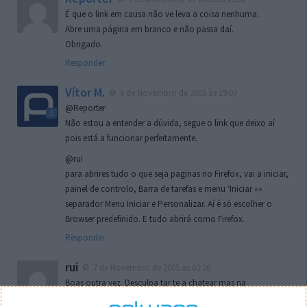
É que o link em causa não ve leva a coisa nenhuma.
Abre uma página em branco e não passa daí.
Obrigado.
Responder
Vítor M.
6 de Novembro de 2005 às 19:07
@Reporter
Não estou a entender a dúvida, segue o link que deixo aí
pois está a funcionar perfeitamente.
@rui
para abrires tudo o que seja paginas no Firefox, vai a iniciar,
painel de controlo, Barra de tarefas e menu ‘Iniciar »»
separador Menu Iniciar e Personalizar. Aí é só escolher o
Browser predefinido. E tudo abrirá como Firefox.
Responder
rui
7 de Novembro de 2005 às 02:26
Boas outra vez. Desculpa tar te a chatear mas na
localizaçao referida n se encontra la nada k me permita por