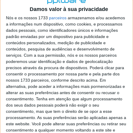
o firefox como browser predefenido
Ja percorri o painel
Damos valor à sua privacidade
de control tudo e nada. Tou a comecar a desesperar, ate ja
tentei apagar o explorer na tentativa de forçar o uso do
Nós e os nossos 1733
parceiros
armazenamos e/ou acedemos
firefox mas em vao. Kaso te lembres de outra dica fico
a informações num dispositivo, como cookies, e processamos
agradecido, caso contrario obrigado a mesma
dados pessoais, como identificadores únicos e informações
Responder
padrão enviadas por um dispositivo para publicidade e
conteúdos personalizados, medição de publicidade e
Vítor M.
conteúdos, pesquisa de audiências e desenvolvimento de
7 de Novembro de 2005 às 01:39
serviços.
Com a sua permissão, nós e os nossos parceiros
@Reporter
poderemos usar identificação e dados de geolocalização
Desculpa mas o link funciona. Seja como for segue por mail
precisos através da procura de dispositivos. Poderá clicar para
o MSn Messenger 8.
consentir o processamento por nossa parte e pela parte dos
Responder
nossos 1733 parceiros, conforme descrito acima. Em
alternativa, pode aceder a informações mais pormenorizadas e
Vítor M.
7 de Novembro de 2005 às 11:21
alterar as suas preferências antes de consentir ou recusar o
@Rui
consentimento.
Tenha em atenção que algum processamento
Tens de encontrar o que te falei. Faz da seguinte maneira,
dos seus dados pessoais poderá não exigir o seu
janela iniciar e no topo dessa janela com o botão direito do
consentimento, mas que tem o direito de se opor a esse
rato faz propriedades. Depois no separador Menu ‘Iniciar’
processamento. As suas preferências serão aplicadas apenas a
clica no botão ‘Personalizar’ aí encontrarás no separador
este website. Você pode alterar suas preferências ou retirar seu
geral a opção para escolheres o Browser com que queres
consentimento a qualquer momento voltando a este site e