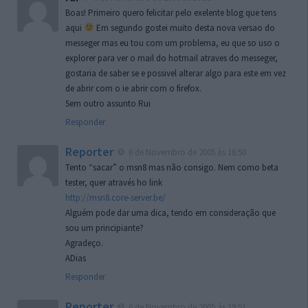
Boas! Primeiro quero felicitar pelo exelente blog que tens
aqui
Em segundo gostei muito desta nova versao do
messeger mas eu tou com um problema, eu que so uso o
explorer para ver o mail do hotmail atraves do messeger,
gostaria de saber se e possivel alterar algo para este em vez
de abrir com o ie abrir com o firefox.
Sem outro assunto Rui
Responder
Reporter
6 de Novembro de 2005 às 16:50
Tento “sacar” o msn8 mas não consigo. Nem como beta
tester, quer através ho link
http://msn8.core-server.be/
Alguém pode dar uma dica, tendo em consideração que
sou um principiante?
Agradeço.
ADias
Responder
Reporter
6 de Novembro de 2005 às 19:51