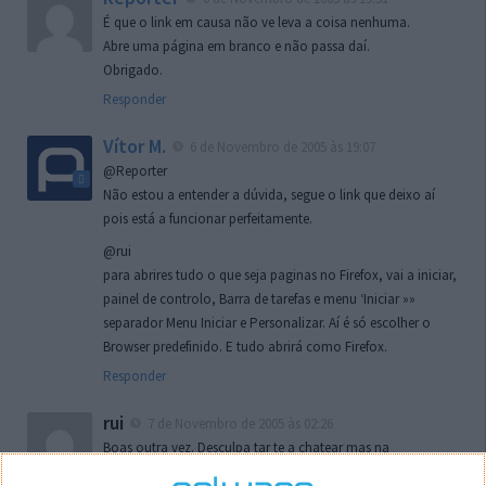
É que o link em causa não ve leva a coisa nenhuma.
Abre uma página em branco e não passa daí.
Obrigado.
Responder
Vítor M.
6 de Novembro de 2005 às 19:07
@Reporter
Não estou a entender a dúvida, segue o link que deixo aí
pois está a funcionar perfeitamente.
@rui
para abrires tudo o que seja paginas no Firefox, vai a iniciar,
painel de controlo, Barra de tarefas e menu ‘Iniciar »»
separador Menu Iniciar e Personalizar. Aí é só escolher o
Browser predefinido. E tudo abrirá como Firefox.
Responder
rui
7 de Novembro de 2005 às 02:26
Boas outra vez. Desculpa tar te a chatear mas na
localizaçao referida n se encontra la nada k me permita por