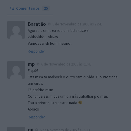
Comentários
25
Baratão
5 de Novembro de 2005 às 23:40
Agora … sim .. eu sou um ‘beta testers’
kkkkkkkkk… vleww
Vamos ver eh bom mesmo..
Responder
mp
6 de Novembro de 2005 às 01:43
E quê?
Este msm ta melhor k o outro sem duvida. O outro tinha
uns erros.
Tá perfeito msm.
Continua assim que um dia irás trabalhar p o msn.
Tou a brincar, tu n pescas nada
Abraço
Responder
rui
6 de Novembro de 2005 às 16:13