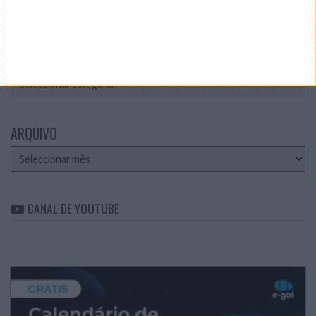
Teste a velocidade da sua Internet
CATEGORIAS
Categorias
ARQUIVO
Arquivo
CANAL DE YOUTUBE