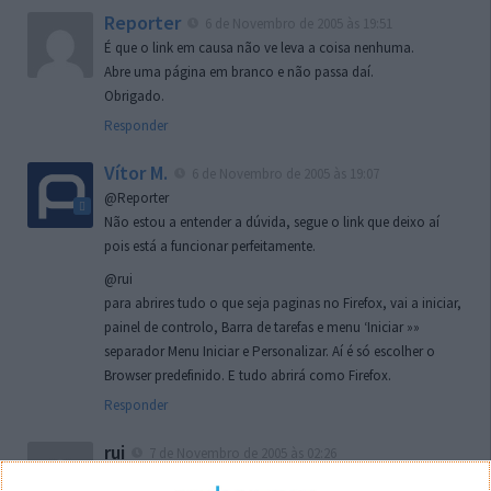
Reporter
6 de Novembro de 2005 às 19:51
É que o link em causa não ve leva a coisa nenhuma.
Abre uma página em branco e não passa daí.
Obrigado.
Responder
Vítor M.
6 de Novembro de 2005 às 19:07
@Reporter
Não estou a entender a dúvida, segue o link que deixo aí
pois está a funcionar perfeitamente.
@rui
para abrires tudo o que seja paginas no Firefox, vai a iniciar,
painel de controlo, Barra de tarefas e menu ‘Iniciar »»
separador Menu Iniciar e Personalizar. Aí é só escolher o
Browser predefinido. E tudo abrirá como Firefox.
Responder
rui
7 de Novembro de 2005 às 02:26
Boas outra vez. Desculpa tar te a chatear mas na