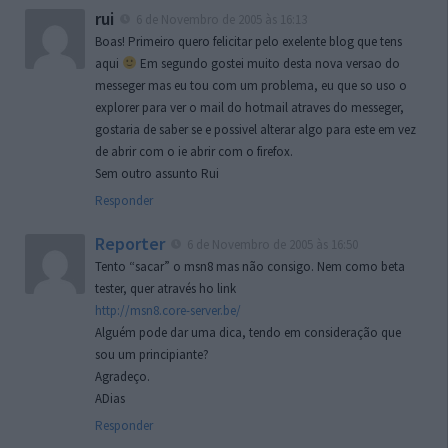
rui
6 de Novembro de 2005 às 16:13
Boas! Primeiro quero felicitar pelo exelente blog que tens
aqui
Em segundo gostei muito desta nova versao do
messeger mas eu tou com um problema, eu que so uso o
explorer para ver o mail do hotmail atraves do messeger,
gostaria de saber se e possivel alterar algo para este em vez
de abrir com o ie abrir com o firefox.
Sem outro assunto Rui
Responder
Reporter
6 de Novembro de 2005 às 16:50
Tento “sacar” o msn8 mas não consigo. Nem como beta
tester, quer através ho link
http://msn8.core-server.be/
Alguém pode dar uma dica, tendo em consideração que
sou um principiante?
Agradeço.
ADias
Responder