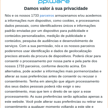
localizaçao referida n se encontra la nada k me permita por
o firefox como browser predefenido
Ja percorri o painel
Damos valor à sua privacidade
de control tudo e nada. Tou a comecar a desesperar, ate ja
Nós e os nossos 1733
parceiros
armazenamos e/ou acedemos
tentei apagar o explorer na tentativa de forçar o uso do
a informações num dispositivo, como cookies, e processamos
firefox mas em vao. Kaso te lembres de outra dica fico
dados pessoais, como identificadores únicos e informações
agradecido, caso contrario obrigado a mesma
padrão enviadas por um dispositivo para publicidade e
Responder
conteúdos personalizados, medição de publicidade e
conteúdos, pesquisa de audiências e desenvolvimento de
Vítor M.
serviços.
Com a sua permissão, nós e os nossos parceiros
7 de Novembro de 2005 às 01:39
poderemos usar identificação e dados de geolocalização
@Reporter
precisos através da procura de dispositivos. Poderá clicar para
Desculpa mas o link funciona. Seja como for segue por mail
consentir o processamento por nossa parte e pela parte dos
o MSn Messenger 8.
nossos 1733 parceiros, conforme descrito acima. Em
Responder
alternativa, pode aceder a informações mais pormenorizadas e
alterar as suas preferências antes de consentir ou recusar o
Vítor M.
7 de Novembro de 2005 às 11:21
consentimento.
Tenha em atenção que algum processamento
@Rui
dos seus dados pessoais poderá não exigir o seu
Tens de encontrar o que te falei. Faz da seguinte maneira,
consentimento, mas que tem o direito de se opor a esse
janela iniciar e no topo dessa janela com o botão direito do
processamento. As suas preferências serão aplicadas apenas a
rato faz propriedades. Depois no separador Menu ‘Iniciar’
este website. Você pode alterar suas preferências ou retirar seu
clica no botão ‘Personalizar’ aí encontrarás no separador
consentimento a qualquer momento voltando a este site e