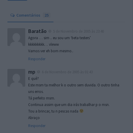
Comentários
25
Baratão
5 de Novembro de 2005 às 23:40
Agora … sim .. eu sou um ‘beta testers’
kkkkkkkkk… vleww
Vamos ver eh bom mesmo..
Responder
mp
6 de Novembro de 2005 às 01:43
E quê?
Este msm ta melhor k o outro sem duvida. O outro tinha
uns erros.
Tá perfeito msm.
Continua assim que um dia irás trabalhar p o msn.
Tou a brincar, tu n pescas nada
Abraço
Responder