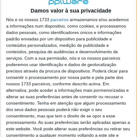
localizaçao referida n se encontra la nada k me permita por
o firefox como browser predefenido
Ja percorri o painel
Damos valor à sua privacidade
de control tudo e nada. Tou a comecar a desesperar, ate ja
Nós e os nossos 1733
parceiros
armazenamos e/ou acedemos
tentei apagar o explorer na tentativa de forçar o uso do
a informações num dispositivo, como cookies, e processamos
firefox mas em vao. Kaso te lembres de outra dica fico
dados pessoais, como identificadores únicos e informações
agradecido, caso contrario obrigado a mesma
padrão enviadas por um dispositivo para publicidade e
Responder
conteúdos personalizados, medição de publicidade e
conteúdos, pesquisa de audiências e desenvolvimento de
Vítor M.
serviços.
Com a sua permissão, nós e os nossos parceiros
7 de Novembro de 2005 às 01:39
poderemos usar identificação e dados de geolocalização
@Reporter
precisos através da procura de dispositivos. Poderá clicar para
Desculpa mas o link funciona. Seja como for segue por mail
consentir o processamento por nossa parte e pela parte dos
o MSn Messenger 8.
nossos 1733 parceiros, conforme descrito acima. Em
Responder
alternativa, pode aceder a informações mais pormenorizadas e
alterar as suas preferências antes de consentir ou recusar o
Vítor M.
7 de Novembro de 2005 às 11:21
consentimento.
Tenha em atenção que algum processamento
@Rui
dos seus dados pessoais poderá não exigir o seu
Tens de encontrar o que te falei. Faz da seguinte maneira,
consentimento, mas que tem o direito de se opor a esse
janela iniciar e no topo dessa janela com o botão direito do
processamento. As suas preferências serão aplicadas apenas a
rato faz propriedades. Depois no separador Menu ‘Iniciar’
este website. Você pode alterar suas preferências ou retirar seu
clica no botão ‘Personalizar’ aí encontrarás no separador
consentimento a qualquer momento voltando a este site e