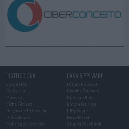
INSTITUCIONAL
CANAIS PPLWARE
Sobre Nós
Fórum Pplware
Contacto
Usados Pplware
Press Kit
Pplware Kids
Ficha Técnica
Empresas Hoje
Regras de Utilização
PiPplware
Privacidade
Newsletter
Política de Cookies
Grupos Facebook