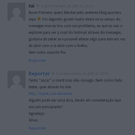
rui
6 de Novembro de 2005 às 16:13
Boas! Primeiro quero felicitar pelo exelente blog que tens
aqui
Em segundo gostei muito desta nova versao do
messeger mas eu tou com um problema, eu que so uso o
explorer para ver o mail do hotmail atraves do messeger,
gostaria de saber se e possivel alterar algo para este em vez
de abrir com o ie abrir com o firefox.
Sem outro assunto Rui
Responder
Reporter
6 de Novembro de 2005 às 16:50
Tento “sacar” o msn8 mas não consigo. Nem como beta
tester, quer através ho link
http://msn8.core-server.be/
Alguém pode dar uma dica, tendo em consideração que
sou um principiante?
Agradeço.
ADias
Responder