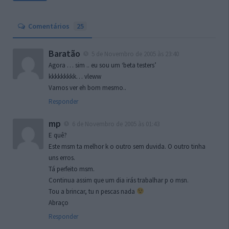
Comentários
25
Baratão
5 de Novembro de 2005 às 23:40
Agora … sim .. eu sou um ‘beta testers’
kkkkkkkkk… vleww
Vamos ver eh bom mesmo..
Responder
mp
6 de Novembro de 2005 às 01:43
E quê?
Este msm ta melhor k o outro sem duvida. O outro tinha
uns erros.
Tá perfeito msm.
Continua assim que um dia irás trabalhar p o msn.
Tou a brincar, tu n pescas nada
Abraço
Responder