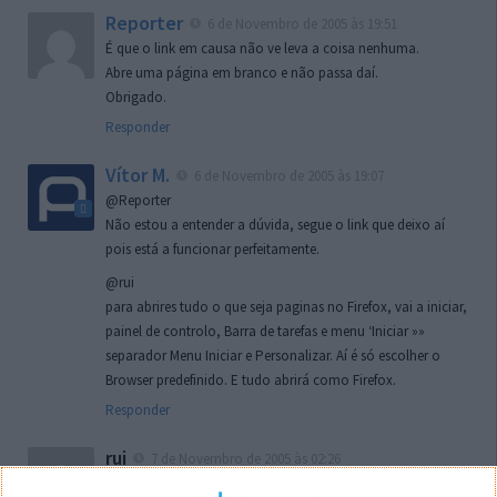
Reporter
6 de Novembro de 2005 às 19:51
É que o link em causa não ve leva a coisa nenhuma.
Abre uma página em branco e não passa daí.
Obrigado.
Responder
Vítor M.
6 de Novembro de 2005 às 19:07
@Reporter
Não estou a entender a dúvida, segue o link que deixo aí
pois está a funcionar perfeitamente.
@rui
para abrires tudo o que seja paginas no Firefox, vai a iniciar,
painel de controlo, Barra de tarefas e menu ‘Iniciar »»
separador Menu Iniciar e Personalizar. Aí é só escolher o
Browser predefinido. E tudo abrirá como Firefox.
Responder
rui
7 de Novembro de 2005 às 02:26
Boas outra vez. Desculpa tar te a chatear mas na