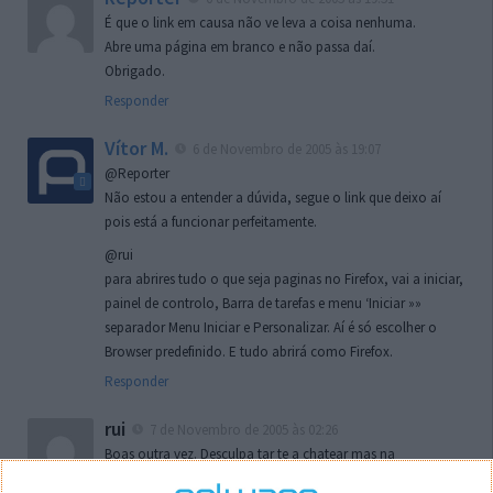
É que o link em causa não ve leva a coisa nenhuma.
Abre uma página em branco e não passa daí.
Obrigado.
Responder
Vítor M.
6 de Novembro de 2005 às 19:07
@Reporter
Não estou a entender a dúvida, segue o link que deixo aí
pois está a funcionar perfeitamente.
@rui
para abrires tudo o que seja paginas no Firefox, vai a iniciar,
painel de controlo, Barra de tarefas e menu ‘Iniciar »»
separador Menu Iniciar e Personalizar. Aí é só escolher o
Browser predefinido. E tudo abrirá como Firefox.
Responder
rui
7 de Novembro de 2005 às 02:26
Boas outra vez. Desculpa tar te a chatear mas na
localizaçao referida n se encontra la nada k me permita por