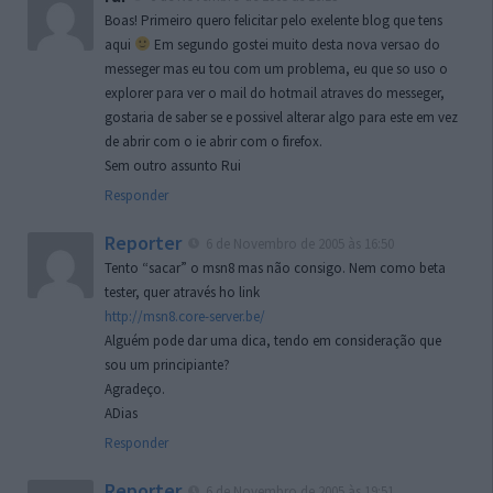
Boas! Primeiro quero felicitar pelo exelente blog que tens
aqui
Em segundo gostei muito desta nova versao do
messeger mas eu tou com um problema, eu que so uso o
explorer para ver o mail do hotmail atraves do messeger,
gostaria de saber se e possivel alterar algo para este em vez
de abrir com o ie abrir com o firefox.
Sem outro assunto Rui
Responder
Reporter
6 de Novembro de 2005 às 16:50
Tento “sacar” o msn8 mas não consigo. Nem como beta
tester, quer através ho link
http://msn8.core-server.be/
Alguém pode dar uma dica, tendo em consideração que
sou um principiante?
Agradeço.
ADias
Responder
Reporter
6 de Novembro de 2005 às 19:51