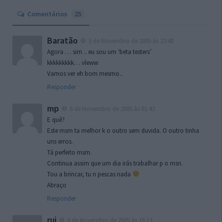
Comentários
25
Baratão
5 de Novembro de 2005 às 23:40
Agora … sim .. eu sou um ‘beta testers’
kkkkkkkkk… vleww
Vamos ver eh bom mesmo..
Responder
mp
6 de Novembro de 2005 às 01:43
E quê?
Este msm ta melhor k o outro sem duvida. O outro tinha
uns erros.
Tá perfeito msm.
Continua assim que um dia irás trabalhar p o msn.
Tou a brincar, tu n pescas nada
Abraço
Responder
rui
6 de Novembro de 2005 às 16:13