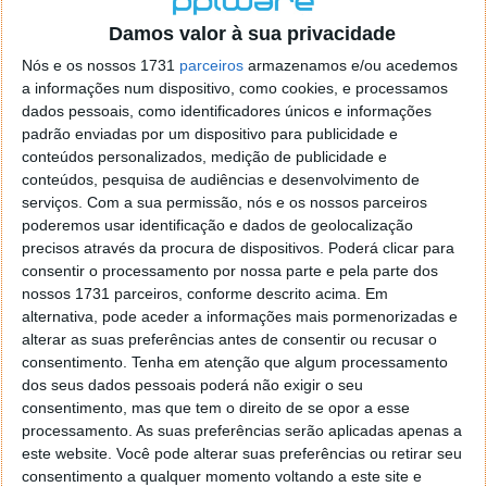
o firefox como browser predefenido
Ja percorri o painel
Damos valor à sua privacidade
de control tudo e nada. Tou a comecar a desesperar, ate ja
tentei apagar o explorer na tentativa de forçar o uso do
Nós e os nossos 1731
parceiros
armazenamos e/ou acedemos
firefox mas em vao. Kaso te lembres de outra dica fico
a informações num dispositivo, como cookies, e processamos
agradecido, caso contrario obrigado a mesma
dados pessoais, como identificadores únicos e informações
Responder
padrão enviadas por um dispositivo para publicidade e
conteúdos personalizados, medição de publicidade e
Vítor M.
conteúdos, pesquisa de audiências e desenvolvimento de
7 de Novembro de 2005 às 01:39
serviços.
Com a sua permissão, nós e os nossos parceiros
@Reporter
poderemos usar identificação e dados de geolocalização
Desculpa mas o link funciona. Seja como for segue por mail
precisos através da procura de dispositivos. Poderá clicar para
o MSn Messenger 8.
consentir o processamento por nossa parte e pela parte dos
Responder
nossos 1731 parceiros, conforme descrito acima. Em
alternativa, pode aceder a informações mais pormenorizadas e
Vítor M.
7 de Novembro de 2005 às 11:21
alterar as suas preferências antes de consentir ou recusar o
@Rui
consentimento.
Tenha em atenção que algum processamento
Tens de encontrar o que te falei. Faz da seguinte maneira,
dos seus dados pessoais poderá não exigir o seu
janela iniciar e no topo dessa janela com o botão direito do
consentimento, mas que tem o direito de se opor a esse
rato faz propriedades. Depois no separador Menu ‘Iniciar’
processamento. As suas preferências serão aplicadas apenas a
clica no botão ‘Personalizar’ aí encontrarás no separador
este website. Você pode alterar suas preferências ou retirar seu
geral a opção para escolheres o Browser com que queres
consentimento a qualquer momento voltando a este site e