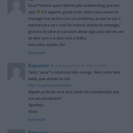
Boas! Primeiro quero felicitar pelo exelente blog que tens
aqui
Em segundo gostei muito desta nova versao do
messeger mas eu tou com um problema, eu que so uso o
explorer para ver o mail do hotmail atraves do messeger,
gostaria de saber se e possivel alterar algo para este em vez
de abrir com o ie abrir com o firefox.
Sem outro assunto Rui
Responder
Reporter
6 de Novembro de 2005 às 16:50
Tento “sacar” o msn8 mas não consigo. Nem como beta
tester, quer através ho link
http://msn8.core-server.be/
Alguém pode dar uma dica, tendo em consideração que
sou um principiante?
Agradeço.
ADias
Responder
Reporter
6 de Novembro de 2005 às 19:51