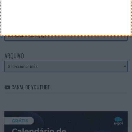
Teste a velocidade da sua Internet
CATEGORIAS
Categorias
ARQUIVO
Arquivo
CANAL DE YOUTUBE