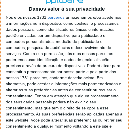
o firefox como browser predefenido
Ja percorri o painel
Damos valor à sua privacidade
de control tudo e nada. Tou a comecar a desesperar, ate ja
tentei apagar o explorer na tentativa de forçar o uso do
Nós e os nossos 1731
parceiros
armazenamos e/ou acedemos
firefox mas em vao. Kaso te lembres de outra dica fico
a informações num dispositivo, como cookies, e processamos
agradecido, caso contrario obrigado a mesma
dados pessoais, como identificadores únicos e informações
Responder
padrão enviadas por um dispositivo para publicidade e
conteúdos personalizados, medição de publicidade e
Vítor M.
conteúdos, pesquisa de audiências e desenvolvimento de
7 de Novembro de 2005 às 01:39
serviços.
Com a sua permissão, nós e os nossos parceiros
@Reporter
poderemos usar identificação e dados de geolocalização
Desculpa mas o link funciona. Seja como for segue por mail
precisos através da procura de dispositivos. Poderá clicar para
o MSn Messenger 8.
consentir o processamento por nossa parte e pela parte dos
Responder
nossos 1731 parceiros, conforme descrito acima. Em
alternativa, pode aceder a informações mais pormenorizadas e
Vítor M.
7 de Novembro de 2005 às 11:21
alterar as suas preferências antes de consentir ou recusar o
@Rui
consentimento.
Tenha em atenção que algum processamento
Tens de encontrar o que te falei. Faz da seguinte maneira,
dos seus dados pessoais poderá não exigir o seu
janela iniciar e no topo dessa janela com o botão direito do
consentimento, mas que tem o direito de se opor a esse
rato faz propriedades. Depois no separador Menu ‘Iniciar’
processamento. As suas preferências serão aplicadas apenas a
clica no botão ‘Personalizar’ aí encontrarás no separador
este website. Você pode alterar suas preferências ou retirar seu
geral a opção para escolheres o Browser com que queres
consentimento a qualquer momento voltando a este site e