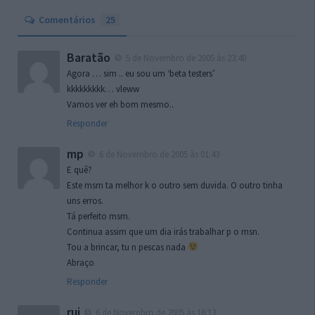
Comentários
25
Baratão
5 de Novembro de 2005 às 23:40
Agora … sim .. eu sou um ‘beta testers’
kkkkkkkkk… vleww
Vamos ver eh bom mesmo..
Responder
mp
6 de Novembro de 2005 às 01:43
E quê?
Este msm ta melhor k o outro sem duvida. O outro tinha
uns erros.
Tá perfeito msm.
Continua assim que um dia irás trabalhar p o msn.
Tou a brincar, tu n pescas nada
Abraço
Responder
rui
6 de Novembro de 2005 às 16:13