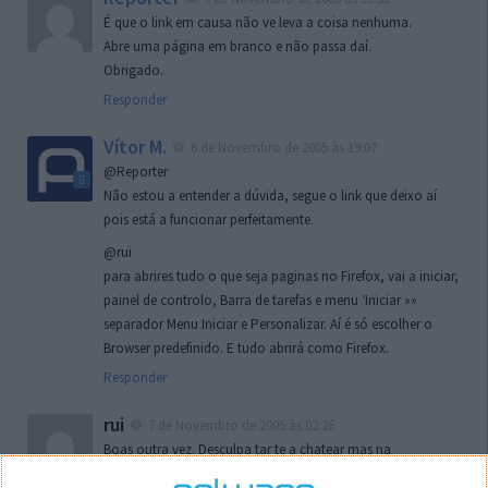
É que o link em causa não ve leva a coisa nenhuma.
Abre uma página em branco e não passa daí.
Obrigado.
Responder
Vítor M.
6 de Novembro de 2005 às 19:07
@Reporter
Não estou a entender a dúvida, segue o link que deixo aí
pois está a funcionar perfeitamente.
@rui
para abrires tudo o que seja paginas no Firefox, vai a iniciar,
painel de controlo, Barra de tarefas e menu ‘Iniciar »»
separador Menu Iniciar e Personalizar. Aí é só escolher o
Browser predefinido. E tudo abrirá como Firefox.
Responder
rui
7 de Novembro de 2005 às 02:26
Boas outra vez. Desculpa tar te a chatear mas na
localizaçao referida n se encontra la nada k me permita por