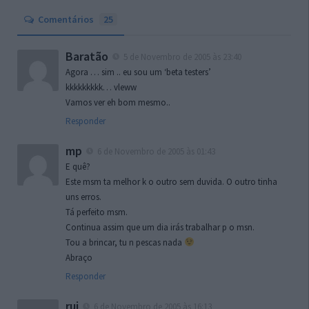
Comentários
25
Baratão
5 de Novembro de 2005 às 23:40
Agora … sim .. eu sou um ‘beta testers’
kkkkkkkkk… vleww
Vamos ver eh bom mesmo..
Responder
mp
6 de Novembro de 2005 às 01:43
E quê?
Este msm ta melhor k o outro sem duvida. O outro tinha
uns erros.
Tá perfeito msm.
Continua assim que um dia irás trabalhar p o msn.
Tou a brincar, tu n pescas nada
Abraço
Responder
rui
6 de Novembro de 2005 às 16:13