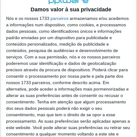
o firefox como browser predefenido
Ja percorri o painel
Damos valor à sua privacidade
de control tudo e nada. Tou a comecar a desesperar, ate ja
tentei apagar o explorer na tentativa de forçar o uso do
Nós e os nossos 1733
parceiros
armazenamos e/ou acedemos
firefox mas em vao. Kaso te lembres de outra dica fico
a informações num dispositivo, como cookies, e processamos
agradecido, caso contrario obrigado a mesma
dados pessoais, como identificadores únicos e informações
Responder
padrão enviadas por um dispositivo para publicidade e
conteúdos personalizados, medição de publicidade e
Vítor M.
conteúdos, pesquisa de audiências e desenvolvimento de
7 de Novembro de 2005 às 01:39
serviços.
Com a sua permissão, nós e os nossos parceiros
@Reporter
poderemos usar identificação e dados de geolocalização
Desculpa mas o link funciona. Seja como for segue por mail
precisos através da procura de dispositivos. Poderá clicar para
o MSn Messenger 8.
consentir o processamento por nossa parte e pela parte dos
Responder
nossos 1733 parceiros, conforme descrito acima. Em
alternativa, pode aceder a informações mais pormenorizadas e
Vítor M.
7 de Novembro de 2005 às 11:21
alterar as suas preferências antes de consentir ou recusar o
@Rui
consentimento.
Tenha em atenção que algum processamento
Tens de encontrar o que te falei. Faz da seguinte maneira,
dos seus dados pessoais poderá não exigir o seu
janela iniciar e no topo dessa janela com o botão direito do
consentimento, mas que tem o direito de se opor a esse
rato faz propriedades. Depois no separador Menu ‘Iniciar’
processamento. As suas preferências serão aplicadas apenas a
clica no botão ‘Personalizar’ aí encontrarás no separador
este website. Você pode alterar suas preferências ou retirar seu
geral a opção para escolheres o Browser com que queres
consentimento a qualquer momento voltando a este site e