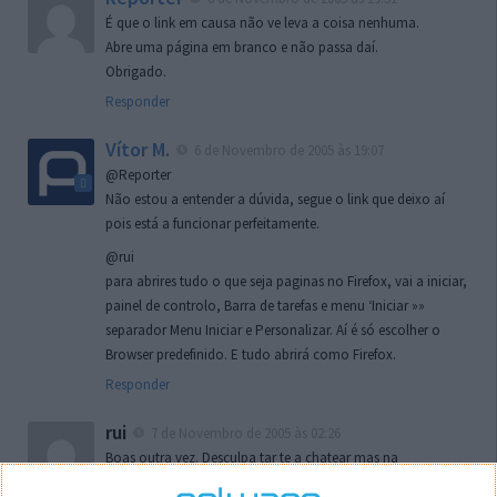
É que o link em causa não ve leva a coisa nenhuma.
Abre uma página em branco e não passa daí.
Obrigado.
Responder
Vítor M.
6 de Novembro de 2005 às 19:07
@Reporter
Não estou a entender a dúvida, segue o link que deixo aí
pois está a funcionar perfeitamente.
@rui
para abrires tudo o que seja paginas no Firefox, vai a iniciar,
painel de controlo, Barra de tarefas e menu ‘Iniciar »»
separador Menu Iniciar e Personalizar. Aí é só escolher o
Browser predefinido. E tudo abrirá como Firefox.
Responder
rui
7 de Novembro de 2005 às 02:26
Boas outra vez. Desculpa tar te a chatear mas na
localizaçao referida n se encontra la nada k me permita por