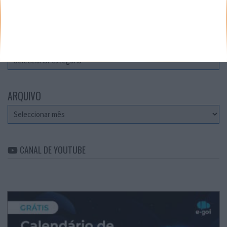
Teste a velocidade da sua Internet
CATEGORIAS
Categorias
ARQUIVO
Arquivo
CANAL DE YOUTUBE