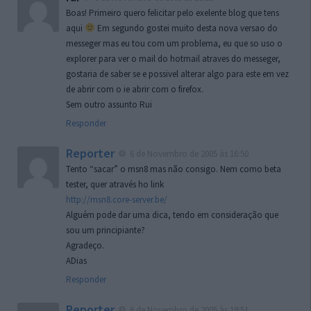
Boas! Primeiro quero felicitar pelo exelente blog que tens
aqui
Em segundo gostei muito desta nova versao do
messeger mas eu tou com um problema, eu que so uso o
explorer para ver o mail do hotmail atraves do messeger,
gostaria de saber se e possivel alterar algo para este em vez
de abrir com o ie abrir com o firefox.
Sem outro assunto Rui
Responder
Reporter
6 de Novembro de 2005 às 16:50
Tento “sacar” o msn8 mas não consigo. Nem como beta
tester, quer através ho link
http://msn8.core-server.be/
Alguém pode dar uma dica, tendo em consideração que
sou um principiante?
Agradeço.
ADias
Responder
Reporter
6 de Novembro de 2005 às 19:51