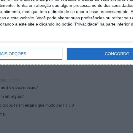
timento.
Tenha em atenção que algum processamento dos seus dados
nsentimento, mas que tem o direito de se opor a esse processamento. A
as a este website. Você pode alterar suas preferências ou retirar seu
19:51
tando a este site e clicando no botão "Privacidade" na parte inferior 
u mail algum.
s 17:00
AIS OPÇÕES
CONCORDO
005 às 17:14
o no 8.0 é boa mesmo?
tem em inglês?
 todos falam eu juro que mudo para o 8.0.
ail.