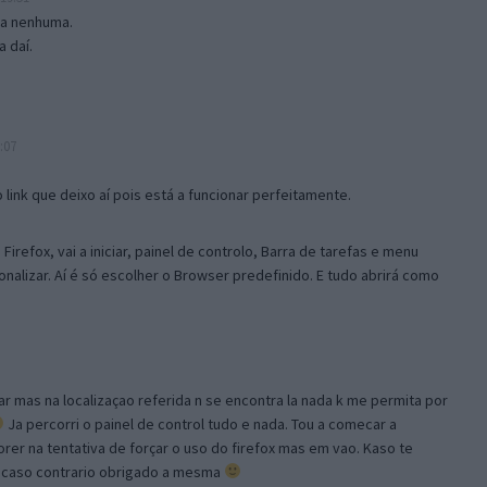
isa nenhuma.
 daí.
:07
link que deixo aí pois está a funcionar perfeitamente.
Firefox, vai a iniciar, painel de controlo, Barra de tarefas e menu
sonalizar. Aí é só escolher o Browser predefinido. E tudo abrirá como
ar mas na localizaçao referida n se encontra la nada k me permita por
Ja percorri o painel de control tudo e nada. Tou a comecar a
orer na tentativa de forçar o uso do firefox mas em vao. Kaso te
, caso contrario obrigado a mesma