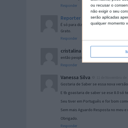
ou recusar o consen
Responder
não exigir o seu co
Reporter
serão aplicadas apen
7 de Novembro de 2005 às 
qualquer momento vol
É só para dizer que ainda não me chego
Grato.
Responder
cristalina
11 de Novembro de 2005 à
M
então people
Responder
Vanessa Silva
11 de Novembro de 2
Gostaria de Saber se essa nova versã
E tb goastaria de saber se ese 8.0 só 
Seu tiver em Português e for bom como
Sem mais Aguardo Resposta no meu e m
Obrigado.
Responder