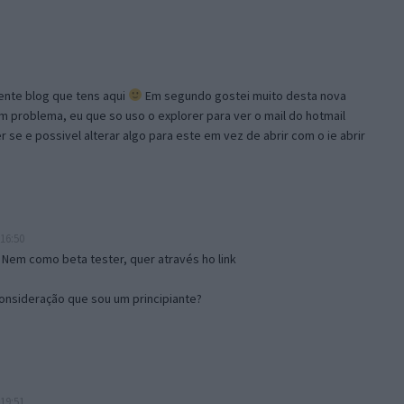
lente blog que tens aqui
Em segundo gostei muito desta nova
problema, eu que so uso o explorer para ver o mail do hotmail
se e possivel alterar algo para este em vez de abrir com o ie abrir
16:50
 Nem como beta tester, quer através ho link
onsideração que sou um principiante?
19:51