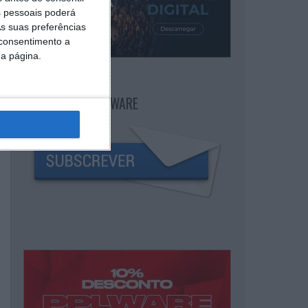
 pessoais poderá
s suas preferências
 consentimento a
da página.
NEWSLETTER PPLWARE