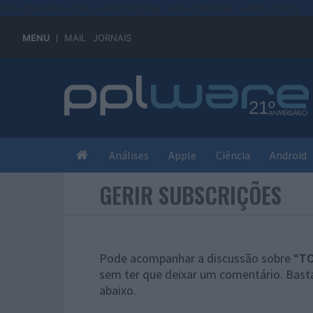
#sre{border-style: solid;display: unset;border-width: thin;}
MENU
MAIL
JORNAIS
Análises
Apple
Ciência
Android
GERIR SUBSCRIÇÕES
Pode acompanhar a discussão sobre “
TO
sem ter que deixar um comentário. Basta
abaixo.