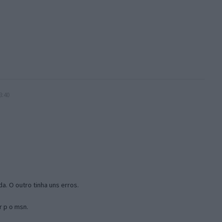
3:40
a. O outro tinha uns erros.
r p o msn.