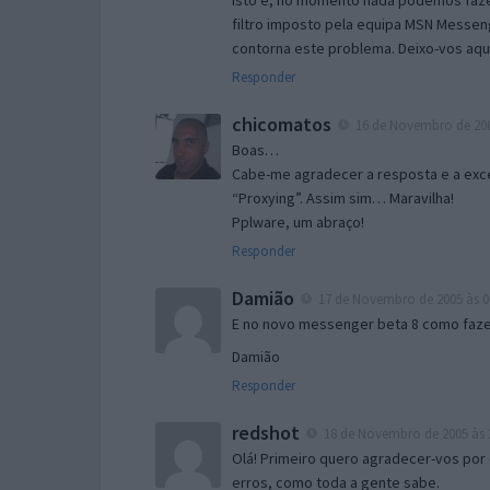
Isto é, no momento nada podemos fazer
filtro imposto pela equipa MSN Messen
contorna este problema. Deixo-vos aqu
Responder
chicomatos
16 de Novembro de 200
Boas…
Cabe-me agradecer a resposta e a exce
“Proxying”. Assim sim… Maravilha!
Pplware, um abraço!
Responder
Damião
17 de Novembro de 2005 às 0
E no novo messenger beta 8 como fazer
Damião
Responder
redshot
18 de Novembro de 2005 às 
Olá! Primeiro quero agradecer-vos por 
erros, como toda a gente sabe.