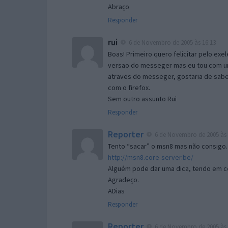
Abraço
Responder
rui
6 de Novembro de 2005 às 16:13
Boas! Primeiro quero felicitar pelo exe
versao do messeger mas eu tou com um 
atraves do messeger, gostaria de saber 
com o firefox.
Sem outro assunto Rui
Responder
Reporter
6 de Novembro de 2005 às 
Tento “sacar” o msn8 mas não consigo.
http://msn8.core-server.be/
Alguém pode dar uma dica, tendo em c
Agradeço.
ADias
Responder
Reporter
6 de Novembro de 2005 às 