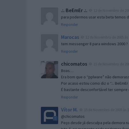
.:. BeEmEr .:.
12 de Novembro de 200
para podermos usar esta beta temos d “
Responder
Marocas
12 de Novembro de 2005 às 
tem messenger 8 para windows 2000 ?
Responder
chicomatos
15 de Novembro de 200
Boas…
Era bom que o “pplware” não demorass
Por acaso estou como diz o “.:. BeEmEr 
É bastante desconfortável ter sempre e
Responder
Vítor M.
15 de Novembro de 2005 às 1
@chicomatos
Peço desde já desculpa pela demora na 