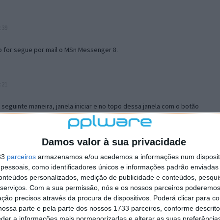
:39
o for segue por mail o MSn Messenger 8.
:21
a seguinte maneira, janela iniciar e no topo dessa janela com o botão
 no separador Menu ‘Iniciar’ clica no botão ‘Personalizar’ aí
ão para escolheres o Browser com que queres navegar e o gestor de
is ao teu Firefox e nas ferramentas ou tools escolhes ‘Opções’ ou
Damos valor à sua privacidade
erta e logo perto do fim encontras um local para colocares um visto
33
parceiros
armazenamos e/ou acedemos a informações num dispositi
e este é o browser predefinido.
essoais, como identificadores únicos e informações padrão enviadas 
conteúdos personalizados, medição de publicidade e conteúdos, pesqui
serviços.
Com a sua permissão, nós e os nossos parceiros poderemos 
12:57
ção precisos através da procura de dispositivos. Poderá clicar para co
ossa parte e pela parte dos nossos 1733 parceiros, conforme descrit
eder a informações mais pormenorizadas e alterar as suas preferência