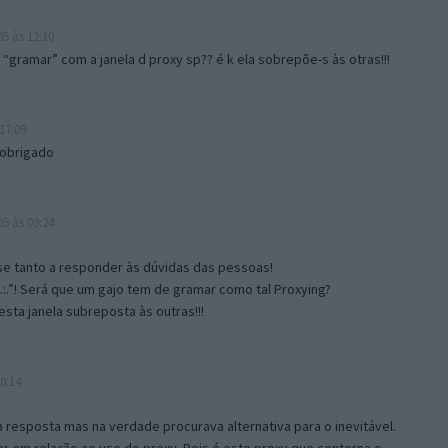
5 às 12:10
gramar” com a janela d proxy sp?? é k ela sobrepõe-s às otras!!!
17:09
 obrigado
5 às 09:24
e tanto a responder às dúvidas das pessoas!
.:.”! Será que um gajo tem de gramar como tal Proxying?
sta janela subreposta às outras!!!
0:14
resposta mas na verdade procurava alternativa para o inevitável.