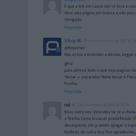
É que o link em causa não ve leva a co
Abre uma página em branco e não passa
Obrigado.
Responder
Vítor M.
6 de Novembro de 2005 às 19
@Reporter
Não estou a entender a dúvida, segue o 
@rui
para abrires tudo o que seja paginas no 
‘Iniciar »» separador Menu Iniciar e Per
Firefox.
Responder
rui
7 de Novembro de 2005 às 02:26
Boas outra vez. Desculpa tar te a chate
o firefox como browser predefenido
desesperar, ate ja tentei apagar o expl
lembres de outra dica fico agradecido