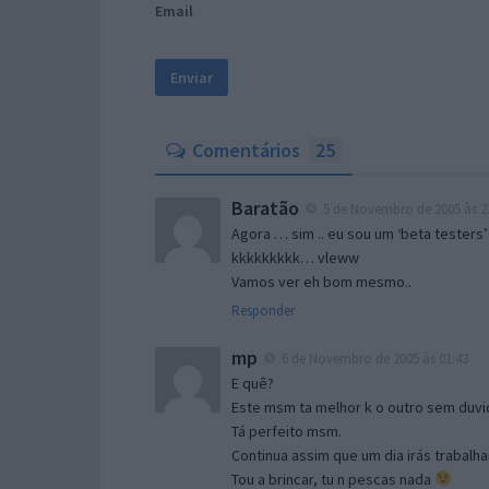
Email
Comentários
25
Baratão
5 de Novembro de 2005 às 2
Agora … sim .. eu sou um ‘beta testers’
kkkkkkkkk… vleww
Vamos ver eh bom mesmo..
Responder
mp
6 de Novembro de 2005 às 01:43
E quê?
Este msm ta melhor k o outro sem duvid
Tá perfeito msm.
Continua assim que um dia irás trabalha
Tou a brincar, tu n pescas nada