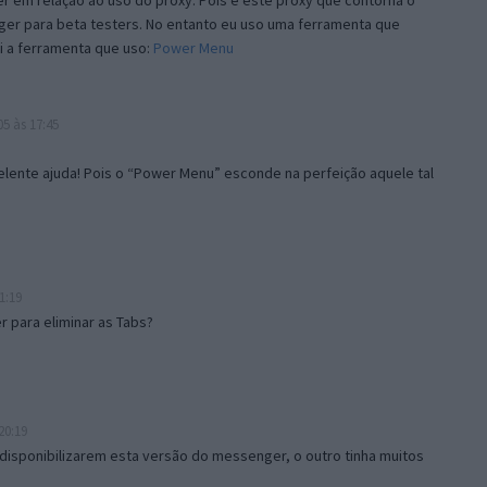
 em relação ao uso do proxy. Pois é este proxy que contorna o
ger para beta testers. No entanto eu uso uma ferramenta que
i a ferramenta que uso:
Power Menu
5 às 17:45
lente ajuda! Pois o “Power Menu” esconde na perfeição aquele tal
1:19
 para eliminar as Tabs?
20:19
disponibilizarem esta versão do messenger, o outro tinha muitos