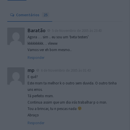
Comentários
25
Baratão
5 de Novembro de 2005 às 23:40
Agora … sim .. eu sou um ‘beta testers’
kkkkkkkkk… vleww
Vamos ver eh bom mesmo..
Responder
mp
6 de Novembro de 2005 às 01:43
E quê?
Este msm ta melhor k o outro sem duvida. O outro tinha
uns erros.
Tá perfeito msm.
Continua assim que um dia irás trabalhar p o msn.
Tou a brincar, tu n pescas nada
Abraço
Responder