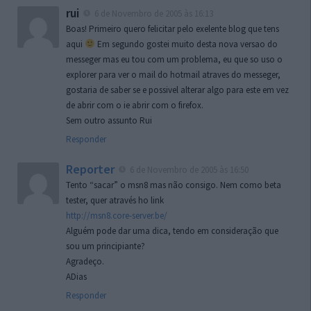
rui
6 de Novembro de 2005 às 16:13
Boas! Primeiro quero felicitar pelo exelente blog que tens
aqui
Em segundo gostei muito desta nova versao do
messeger mas eu tou com um problema, eu que so uso o
explorer para ver o mail do hotmail atraves do messeger,
gostaria de saber se e possivel alterar algo para este em vez
de abrir com o ie abrir com o firefox.
Sem outro assunto Rui
Responder
Reporter
6 de Novembro de 2005 às 16:50
Tento “sacar” o msn8 mas não consigo. Nem como beta
tester, quer através ho link
http://msn8.core-server.be/
Alguém pode dar uma dica, tendo em consideração que
sou um principiante?
Agradeço.
ADias
Responder