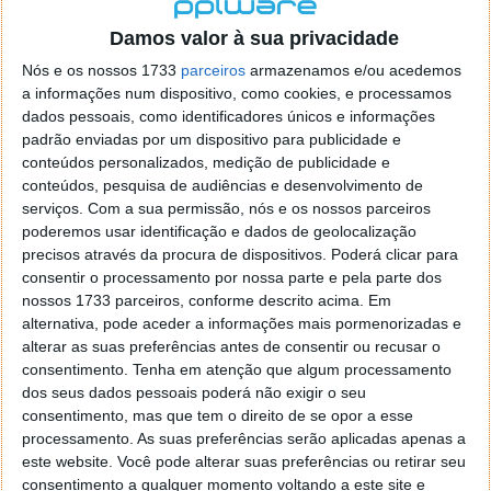
localizaçao referida n se encontra la nada k me permita por
o firefox como browser predefenido
Ja percorri o painel
Damos valor à sua privacidade
de control tudo e nada. Tou a comecar a desesperar, ate ja
Nós e os nossos 1733
parceiros
armazenamos e/ou acedemos
tentei apagar o explorer na tentativa de forçar o uso do
a informações num dispositivo, como cookies, e processamos
firefox mas em vao. Kaso te lembres de outra dica fico
dados pessoais, como identificadores únicos e informações
agradecido, caso contrario obrigado a mesma
padrão enviadas por um dispositivo para publicidade e
Responder
conteúdos personalizados, medição de publicidade e
conteúdos, pesquisa de audiências e desenvolvimento de
Vítor M.
serviços.
Com a sua permissão, nós e os nossos parceiros
7 de Novembro de 2005 às 01:39
poderemos usar identificação e dados de geolocalização
@Reporter
precisos através da procura de dispositivos. Poderá clicar para
Desculpa mas o link funciona. Seja como for segue por mail
consentir o processamento por nossa parte e pela parte dos
o MSn Messenger 8.
nossos 1733 parceiros, conforme descrito acima. Em
Responder
alternativa, pode aceder a informações mais pormenorizadas e
alterar as suas preferências antes de consentir ou recusar o
Vítor M.
7 de Novembro de 2005 às 11:21
consentimento.
Tenha em atenção que algum processamento
@Rui
dos seus dados pessoais poderá não exigir o seu
Tens de encontrar o que te falei. Faz da seguinte maneira,
consentimento, mas que tem o direito de se opor a esse
janela iniciar e no topo dessa janela com o botão direito do
processamento. As suas preferências serão aplicadas apenas a
rato faz propriedades. Depois no separador Menu ‘Iniciar’
este website. Você pode alterar suas preferências ou retirar seu
clica no botão ‘Personalizar’ aí encontrarás no separador
consentimento a qualquer momento voltando a este site e