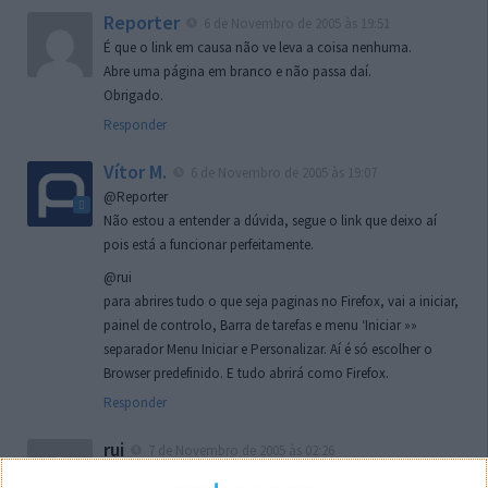
Reporter
6 de Novembro de 2005 às 19:51
É que o link em causa não ve leva a coisa nenhuma.
Abre uma página em branco e não passa daí.
Obrigado.
Responder
Vítor M.
6 de Novembro de 2005 às 19:07
@Reporter
Não estou a entender a dúvida, segue o link que deixo aí
pois está a funcionar perfeitamente.
@rui
para abrires tudo o que seja paginas no Firefox, vai a iniciar,
painel de controlo, Barra de tarefas e menu ‘Iniciar »»
separador Menu Iniciar e Personalizar. Aí é só escolher o
Browser predefinido. E tudo abrirá como Firefox.
Responder
rui
7 de Novembro de 2005 às 02:26
Boas outra vez. Desculpa tar te a chatear mas na