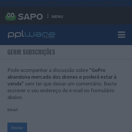
#sre{border-style: solid;display: unset;border-width: thin;}
MENU
GERIR SUBSCRIÇÕES
Pode acompanhar a discussão sobre “
GoPro
abandona mercado dos drones e poderá estar à
venda
” sem ter que deixar um comentário. Basta
escrever o seu endereço de e-mail no formulário
abaixo.
Email