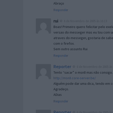
Abraço
Responder
rui
6 de Novembro de 2005 às 16:13
Boas! Primeiro quero felicitar pelo exe
versao do messeger mas eu tou com um 
atraves do messeger, gostaria de saber 
com o firefox.
Sem outro assunto Rui
Responder
Reporter
6 de Novembro de 2005 às 
Tento “sacar” o msn8 mas não consigo.
http://msn8.core-server.be/
Alguém pode dar uma dica, tendo em c
Agradeço.
ADias
Responder
Reporter
6 de Novembro de 2005 às 