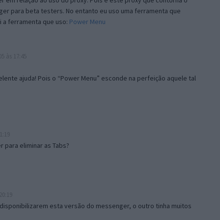
 em relação ao uso do proxy. Pois é este proxy que contorna o
ger para beta testers. No entanto eu uso uma ferramenta que
i a ferramenta que uso:
Power Menu
5 às 17:45
lente ajuda! Pois o “Power Menu” esconde na perfeição aquele tal
1:19
 para eliminar as Tabs?
20:19
disponibilizarem esta versão do messenger, o outro tinha muitos