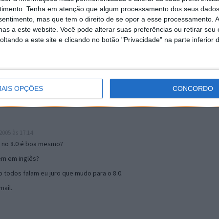
timento.
Tenha em atenção que algum processamento dos seus dados
nsentimento, mas que tem o direito de se opor a esse processamento. A
as a este website. Você pode alterar suas preferências ou retirar seu
19:51
tando a este site e clicando no botão "Privacidade" na parte inferior 
u mail algum.
s 17:00
AIS OPÇÕES
CONCORDO
005 às 17:14
o no 8.0 é boa mesmo?
tem em inglês?
 todos falam eu juro que mudo para o 8.0.
ail.