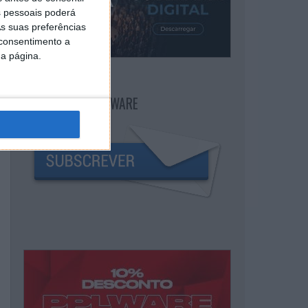
 pessoais poderá
s suas preferências
 consentimento a
da página.
NEWSLETTER PPLWARE