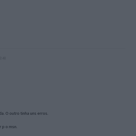
3:40
a. O outro tinha uns erros.
r p o msn.