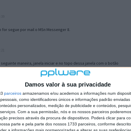
:39
o for segue por mail o MSn Messenger 8.
:21
a seguinte maneira, janela iniciar e no topo dessa janela com o botão
 no separador Menu ‘Iniciar’ clica no botão ‘Personalizar’ aí
ão para escolheres o Browser com que queres navegar e o gestor de
is ao teu Firefox e nas ferramentas ou tools escolhes ‘Opções’ ou
Damos valor à sua privacidade
erta e logo perto do fim encontras um local para colocares um visto
33
parceiros
armazenamos e/ou acedemos a informações num dispositi
e este é o browser predefinido.
essoais, como identificadores únicos e informações padrão enviadas 
conteúdos personalizados, medição de publicidade e conteúdos, pesqui
serviços.
Com a sua permissão, nós e os nossos parceiros poderemos 
12:57
ção precisos através da procura de dispositivos. Poderá clicar para co
ossa parte e pela parte dos nossos 1733 parceiros, conforme descrit
eder a informações mais pormenorizadas e alterar as suas preferência