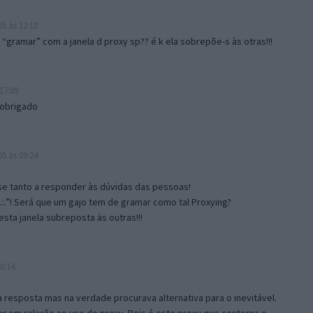
5 às 12:10
gramar” com a janela d proxy sp?? é k ela sobrepõe-s às otras!!!
17:09
 obrigado
5 às 09:24
e tanto a responder às dúvidas das pessoas!
.:.”! Será que um gajo tem de gramar como tal Proxying?
sta janela subreposta às outras!!!
0:14
resposta mas na verdade procurava alternativa para o inevitável.