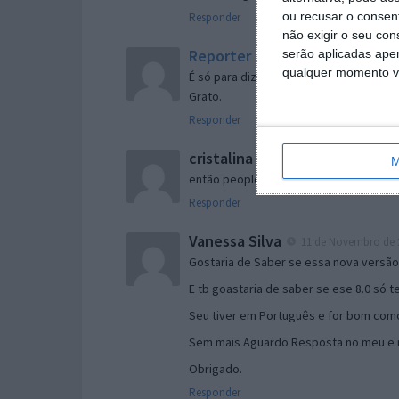
ou recusar o consen
Responder
não exigir o seu co
Reporter
serão aplicadas apen
7 de Novembro de 2005 às 
qualquer momento vol
É só para dizer que ainda não me chego
Grato.
Responder
cristalina
11 de Novembro de 2005 à
M
então people
Responder
Vanessa Silva
11 de Novembro de 2
Gostaria de Saber se essa nova versã
E tb goastaria de saber se ese 8.0 só 
Seu tiver em Português e for bom como
Sem mais Aguardo Resposta no meu e m
Obrigado.
Responder