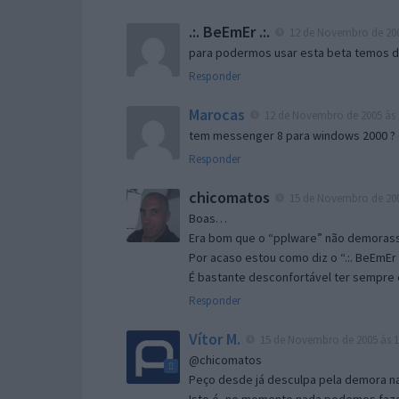
.:. BeEmEr .:.
12 de Novembro de 200
para podermos usar esta beta temos d “
Responder
Marocas
12 de Novembro de 2005 às 
tem messenger 8 para windows 2000 ?
Responder
chicomatos
15 de Novembro de 200
Boas…
Era bom que o “pplware” não demorass
Por acaso estou como diz o “.:. BeEmEr 
É bastante desconfortável ter sempre e
Responder
Vítor M.
15 de Novembro de 2005 às 1
@chicomatos
Peço desde já desculpa pela demora na 