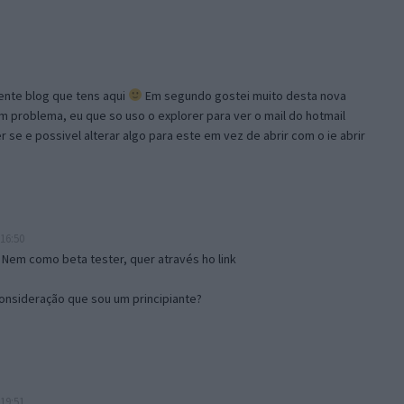
lente blog que tens aqui
Em segundo gostei muito desta nova
problema, eu que so uso o explorer para ver o mail do hotmail
se e possivel alterar algo para este em vez de abrir com o ie abrir
16:50
 Nem como beta tester, quer através ho link
onsideração que sou um principiante?
19:51