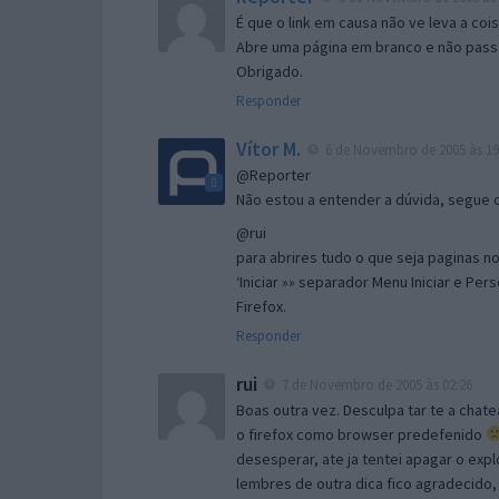
É que o link em causa não ve leva a co
Abre uma página em branco e não passa
Obrigado.
Responder
Vítor M.
6 de Novembro de 2005 às 19
@Reporter
Não estou a entender a dúvida, segue o 
@rui
para abrires tudo o que seja paginas no 
‘Iniciar »» separador Menu Iniciar e Per
Firefox.
Responder
rui
7 de Novembro de 2005 às 02:26
Boas outra vez. Desculpa tar te a chate
o firefox como browser predefenido
desesperar, ate ja tentei apagar o expl
lembres de outra dica fico agradecido