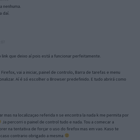
isa nenhuma.
 daí.
:07
link que deixo aí pois está a funcionar perfeitamente.
Firefox, vai a iniciar, painel de controlo, Barra de tarefas e menu
sonalizar. Aí é só escolher o Browser predefinido. E tudo abrirá como
ar mas na localizaçao referida n se encontra la nada k me permita por
Ja percorri o painel de control tudo e nada. Tou a comecar a
orer na tentativa de forçar o uso do firefox mas em vao. Kaso te
, caso contrario obrigado a mesma