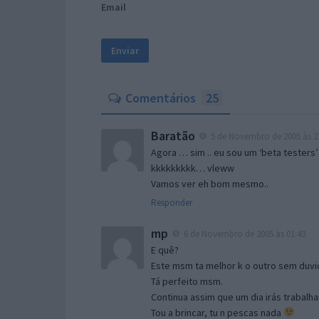
Email
Comentários
25
Baratão
5 de Novembro de 2005 às 2
Agora … sim .. eu sou um ‘beta testers’
kkkkkkkkk… vleww
Vamos ver eh bom mesmo..
Responder
mp
6 de Novembro de 2005 às 01:43
E quê?
Este msm ta melhor k o outro sem duvid
Tá perfeito msm.
Continua assim que um dia irás trabalha
Tou a brincar, tu n pescas nada