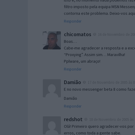
Isto é, no momento nada podemos fazer
filtro imposto pela equipa MSN Messen
contorna este problema. Deixo-vos aqu
Responder
chicomatos
16 de Novembro de 200
Boas…
Cabe-me agradecer a resposta e a exce
“Proxying”. Assim sim… Maravilha!
Pplware, um abraço!
Responder
Damião
17 de Novembro de 2005 às 0
E no novo messenger beta 8 como fazer
Damião
Responder
redshot
18 de Novembro de 2005 às 
Olá! Primeiro quero agradecer-vos por 
erros, como toda a gente sabe.