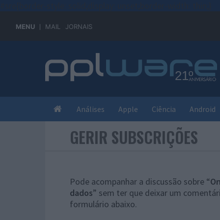
#sre{border-style: solid;display: unset;border-width: thin;}
MENU
MAIL
JORNAIS
Análises
Apple
Ciência
Android
GERIR SUBSCRIÇÕES
Pode acompanhar a discussão sobre “
On
dados
” sem ter que deixar um comentári
formulário abaixo.