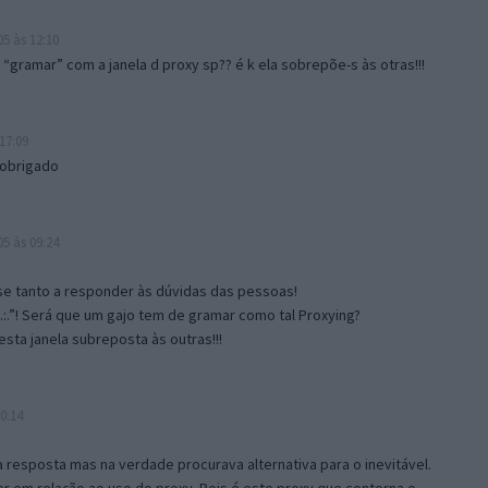
5 às 12:10
gramar” com a janela d proxy sp?? é k ela sobrepõe-s às otras!!!
17:09
 obrigado
5 às 09:24
e tanto a responder às dúvidas das pessoas!
.:.”! Será que um gajo tem de gramar como tal Proxying?
sta janela subreposta às outras!!!
0:14
resposta mas na verdade procurava alternativa para o inevitável.