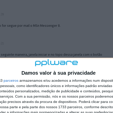
:39
o for segue por mail o MSn Messenger 8.
:21
a seguinte maneira, janela iniciar e no topo dessa janela com o botão
 no separador Menu ‘Iniciar’ clica no botão ‘Personalizar’ aí
ão para escolheres o Browser com que queres navegar e o gestor de
is ao teu Firefox e nas ferramentas ou tools escolhes ‘Opções’ ou
Damos valor à sua privacidade
erta e logo perto do fim encontras um local para colocares um visto
33
parceiros
armazenamos e/ou acedemos a informações num dispositi
e este é o browser predefinido.
essoais, como identificadores únicos e informações padrão enviadas 
conteúdos personalizados, medição de publicidade e conteúdos, pesqui
serviços.
Com a sua permissão, nós e os nossos parceiros poderemos 
12:57
ção precisos através da procura de dispositivos. Poderá clicar para co
ossa parte e pela parte dos nossos 1733 parceiros, conforme descrit
eder a informações mais pormenorizadas e alterar as suas preferência