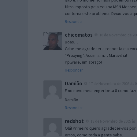
Isto é, no momento nada podemos fazer
filtro imposto pela equipa MSN Messen
contorna este problema. Deixo-vos aqu
Responder
chicomatos
16 de Novembro de 200
Boas…
Cabe-me agradecer a resposta e a exce
“Proxying”. Assim sim… Maravilha!
Pplware, um abraço!
Responder
Damião
17 de Novembro de 2005 às 0
E no novo messenger beta 8 como fazer
Damião
Responder
redshot
18 de Novembro de 2005 às 
Olá! Primeiro quero agradecer-vos por 
erros, como toda a gente sabe.