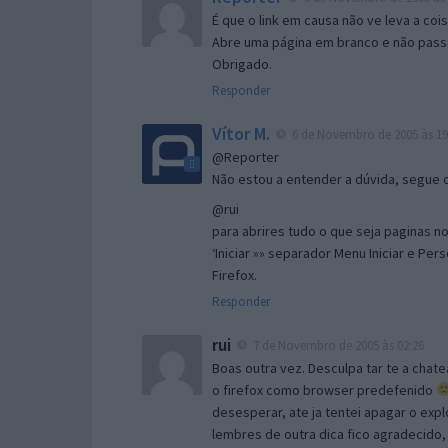
É que o link em causa não ve leva a co
Abre uma página em branco e não passa
Obrigado.
Responder
Vítor M.
6 de Novembro de 2005 às 19
@Reporter
Não estou a entender a dúvida, segue o 
@rui
para abrires tudo o que seja paginas no 
‘Iniciar »» separador Menu Iniciar e Per
Firefox.
Responder
rui
7 de Novembro de 2005 às 02:26
Boas outra vez. Desculpa tar te a chate
o firefox como browser predefenido
desesperar, ate ja tentei apagar o expl
lembres de outra dica fico agradecido