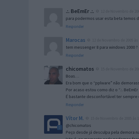
.:. BeEmEr .:.
12 de Novembro de 200
para podermos usar esta beta temos d “
Responder
Marocas
12 de Novembro de 2005 às 
tem messenger 8 para windows 2000 ?
Responder
chicomatos
15 de Novembro de 200
Boas…
Era bom que o “pplware” não demorass
Por acaso estou como diz o “.:. BeEmEr 
É bastante desconfortável ter sempre e
Responder
Vítor M.
15 de Novembro de 2005 às 1
@chicomatos
Peço desde já desculpa pela demora na 