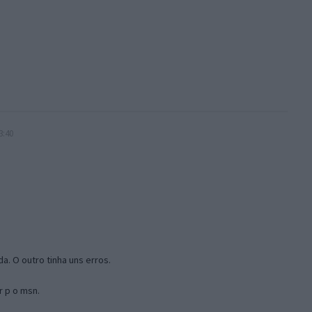
3:40
a. O outro tinha uns erros.
r p o msn.