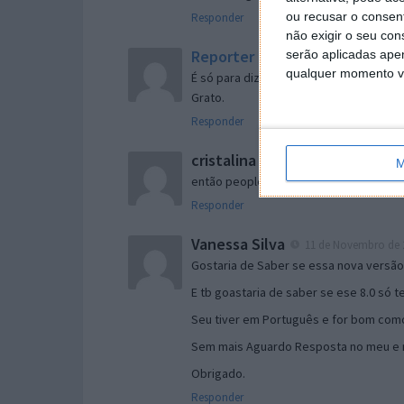
ou recusar o consen
Responder
não exigir o seu co
Reporter
serão aplicadas apen
7 de Novembro de 2005 às 
qualquer momento vol
É só para dizer que ainda não me chego
Grato.
Responder
cristalina
11 de Novembro de 2005 à
M
então people
Responder
Vanessa Silva
11 de Novembro de 2
Gostaria de Saber se essa nova versã
E tb goastaria de saber se ese 8.0 só 
Seu tiver em Português e for bom como
Sem mais Aguardo Resposta no meu e m
Obrigado.
Responder