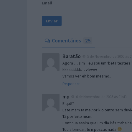
Email
Comentários
25
Baratão
5 de Novembro de 2005 às 2
Agora … sim .. eu sou um ‘beta testers’
kkkkkkkkk… vleww
Vamos ver eh bom mesmo..
Responder
mp
6 de Novembro de 2005 às 01:43
E quê?
Este msm ta melhor k o outro sem duvid
Tá perfeito msm.
Continua assim que um dia irás trabalha
Tou a brincar, tu n pescas nada