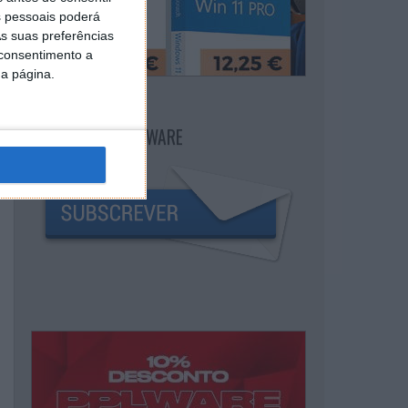
 pessoais poderá
s suas preferências
 consentimento a
da página.
NEWSLETTER PPLWARE