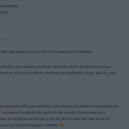
isa nenhuma.
 daí.
:07
link que deixo aí pois está a funcionar perfeitamente.
Firefox, vai a iniciar, painel de controlo, Barra de tarefas e menu
sonalizar. Aí é só escolher o Browser predefinido. E tudo abrirá como
ar mas na localizaçao referida n se encontra la nada k me permita por
Ja percorri o painel de control tudo e nada. Tou a comecar a
orer na tentativa de forçar o uso do firefox mas em vao. Kaso te
, caso contrario obrigado a mesma