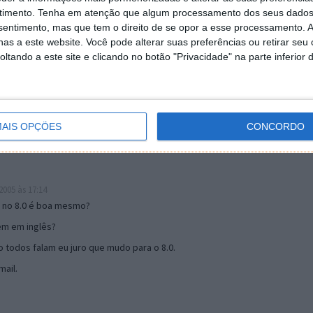
timento.
Tenha em atenção que algum processamento dos seus dados
nsentimento, mas que tem o direito de se opor a esse processamento. A
as a este website. Você pode alterar suas preferências ou retirar seu
19:51
tando a este site e clicando no botão "Privacidade" na parte inferior 
u mail algum.
s 17:00
AIS OPÇÕES
CONCORDO
005 às 17:14
o no 8.0 é boa mesmo?
tem em inglês?
 todos falam eu juro que mudo para o 8.0.
ail.