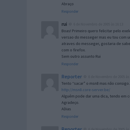
Abraço
Responder
rui
6 de Novembro de 2005 às 16:13
Boas! Primeiro quero felicitar pelo exe
versao do messeger mas eu tou com um 
atraves do messeger, gostaria de saber 
com o firefox.
Sem outro assunto Rui
Responder
Reporter
6 de Novembro de 2005 às 
Tento “sacar” o msn8 mas não consigo.
http://msn8.core-server.be/
Alguém pode dar uma dica, tendo em c
Agradeço.
ADias
Responder
Reporter
6 de Novembro de 2005 às 