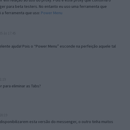
 em relação ao uso do proxy. Pois é este proxy que contorna o
ger para beta testers. No entanto eu uso uma ferramenta que
i a ferramenta que uso:
Power Menu
5 às 17:45
lente ajuda! Pois o “Power Menu” esconde na perfeição aquele tal
1:19
 para eliminar as Tabs?
20:19
disponibilizarem esta versão do messenger, o outro tinha muitos