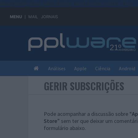
#sre{border-style: solid;display: unset;border-width: thin;}
MENU
MAIL
JORNAIS
Análises
Apple
Ciência
Android
GERIR SUBSCRIÇÕES
Pode acompanhar a discussão sobre “
Ap
Store
” sem ter que deixar um comentári
formulário abaixo.