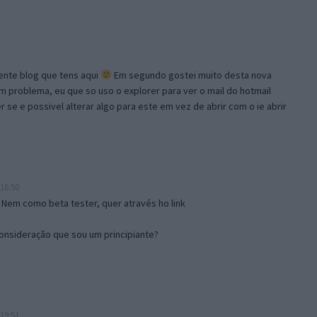
lente blog que tens aqui
Em segundo gostei muito desta nova
problema, eu que so uso o explorer para ver o mail do hotmail
se e possivel alterar algo para este em vez de abrir com o ie abrir
16:50
 Nem como beta tester, quer através ho link
onsideração que sou um principiante?
19:51