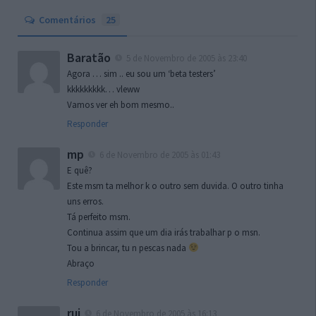
Comentários
25
Baratão
5 de Novembro de 2005 às 23:40
Agora … sim .. eu sou um ‘beta testers’
kkkkkkkkk… vleww
Vamos ver eh bom mesmo..
Responder
mp
6 de Novembro de 2005 às 01:43
E quê?
Este msm ta melhor k o outro sem duvida. O outro tinha
uns erros.
Tá perfeito msm.
Continua assim que um dia irás trabalhar p o msn.
Tou a brincar, tu n pescas nada
Abraço
Responder
rui
6 de Novembro de 2005 às 16:13