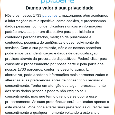
o firefox como browser predefenido
Ja percorri o painel
Damos valor à sua privacidade
de control tudo e nada. Tou a comecar a desesperar, ate ja
tentei apagar o explorer na tentativa de forçar o uso do
Nós e os nossos 1733
parceiros
armazenamos e/ou acedemos
firefox mas em vao. Kaso te lembres de outra dica fico
a informações num dispositivo, como cookies, e processamos
agradecido, caso contrario obrigado a mesma
dados pessoais, como identificadores únicos e informações
Responder
padrão enviadas por um dispositivo para publicidade e
conteúdos personalizados, medição de publicidade e
Vítor M.
conteúdos, pesquisa de audiências e desenvolvimento de
7 de Novembro de 2005 às 01:39
serviços.
Com a sua permissão, nós e os nossos parceiros
@Reporter
poderemos usar identificação e dados de geolocalização
Desculpa mas o link funciona. Seja como for segue por mail
precisos através da procura de dispositivos. Poderá clicar para
o MSn Messenger 8.
consentir o processamento por nossa parte e pela parte dos
Responder
nossos 1733 parceiros, conforme descrito acima. Em
alternativa, pode aceder a informações mais pormenorizadas e
Vítor M.
7 de Novembro de 2005 às 11:21
alterar as suas preferências antes de consentir ou recusar o
@Rui
consentimento.
Tenha em atenção que algum processamento
Tens de encontrar o que te falei. Faz da seguinte maneira,
dos seus dados pessoais poderá não exigir o seu
janela iniciar e no topo dessa janela com o botão direito do
consentimento, mas que tem o direito de se opor a esse
rato faz propriedades. Depois no separador Menu ‘Iniciar’
processamento. As suas preferências serão aplicadas apenas a
clica no botão ‘Personalizar’ aí encontrarás no separador
este website. Você pode alterar suas preferências ou retirar seu
geral a opção para escolheres o Browser com que queres
consentimento a qualquer momento voltando a este site e