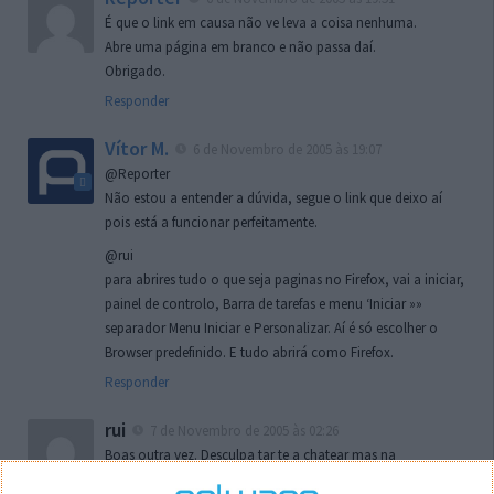
É que o link em causa não ve leva a coisa nenhuma.
Abre uma página em branco e não passa daí.
Obrigado.
Responder
Vítor M.
6 de Novembro de 2005 às 19:07
@Reporter
Não estou a entender a dúvida, segue o link que deixo aí
pois está a funcionar perfeitamente.
@rui
para abrires tudo o que seja paginas no Firefox, vai a iniciar,
painel de controlo, Barra de tarefas e menu ‘Iniciar »»
separador Menu Iniciar e Personalizar. Aí é só escolher o
Browser predefinido. E tudo abrirá como Firefox.
Responder
rui
7 de Novembro de 2005 às 02:26
Boas outra vez. Desculpa tar te a chatear mas na
localizaçao referida n se encontra la nada k me permita por