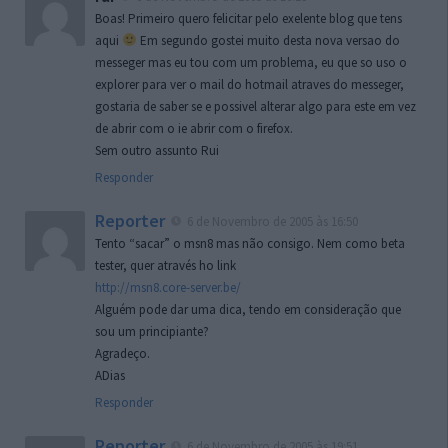
Boas! Primeiro quero felicitar pelo exelente blog que tens
aqui
Em segundo gostei muito desta nova versao do
messeger mas eu tou com um problema, eu que so uso o
explorer para ver o mail do hotmail atraves do messeger,
gostaria de saber se e possivel alterar algo para este em vez
de abrir com o ie abrir com o firefox.
Sem outro assunto Rui
Responder
Reporter
6 de Novembro de 2005 às 16:50
Tento “sacar” o msn8 mas não consigo. Nem como beta
tester, quer através ho link
http://msn8.core-server.be/
Alguém pode dar uma dica, tendo em consideração que
sou um principiante?
Agradeço.
ADias
Responder
Reporter
6 de Novembro de 2005 às 19:51