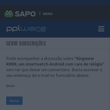
#sre{border-style: solid;display: unset;border-width: thin;}
MENU
GERIR SUBSCRIÇÕES
Pode acompanhar a discussão sobre “
Kingwear
KW88, um smartwatch Android com cara de relógio
”
sem ter que deixar um comentário. Basta escrever o
seu endereço de e-mail no formulário abaixo.
Email