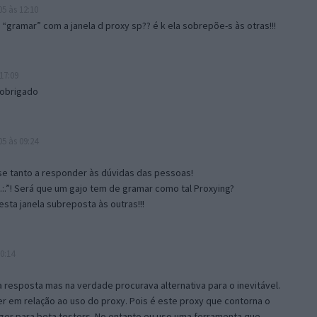
5 às 12:10
gramar” com a janela d proxy sp?? é k ela sobrepõe-s às otras!!!
17:09
 obrigado
5 às 09:24
e tanto a responder às dúvidas das pessoas!
.:.”! Será que um gajo tem de gramar como tal Proxying?
sta janela subreposta às outras!!!
0:14
resposta mas na verdade procurava alternativa para o inevitável.
 em relação ao uso do proxy. Pois é este proxy que contorna o
ger para beta testers. No entanto eu uso uma ferramenta que