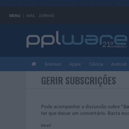
#sre{border-style: solid;display: unset;border-width: thin;}
MENU
MAIL
JORNAIS
Análises
Apple
Ciência
Android
GERIR SUBSCRIÇÕES
Pode acompanhar a discussão sobre “
Go
ter que deixar um comentário. Basta esc
Email