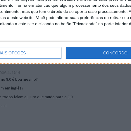
timento.
Tenha em atenção que algum processamento dos seus dados
nsentimento, mas que tem o direito de se opor a esse processamento. A
19:51
as a este website. Você pode alterar suas preferências ou retirar seu
u mail algum.
tando a este site e clicando no botão "Privacidade" na parte inferior 
s 17:00
AIS OPÇÕES
CONCORDO
005 às 17:14
o no 8.0 é boa mesmo?
tem em inglês?
 todos falam eu juro que mudo para o 8.0.
ail.