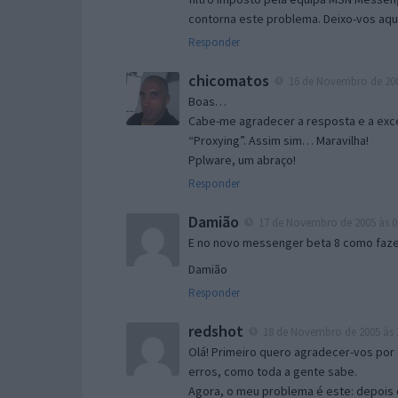
contorna este problema. Deixo-vos aqu
Responder
chicomatos
16 de Novembro de 200
Boas…
Cabe-me agradecer a resposta e a exce
“Proxying”. Assim sim… Maravilha!
Pplware, um abraço!
Responder
Damião
17 de Novembro de 2005 às 0
E no novo messenger beta 8 como fazer
Damião
Responder
redshot
18 de Novembro de 2005 às 
Olá! Primeiro quero agradecer-vos por 
erros, como toda a gente sabe.
Agora, o meu problema é este: depois 