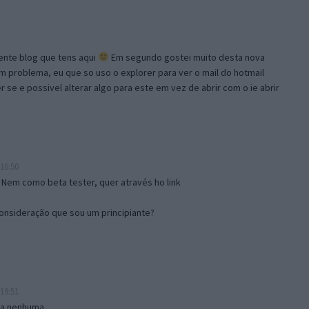
lente blog que tens aqui
Em segundo gostei muito desta nova
problema, eu que so uso o explorer para ver o mail do hotmail
se e possivel alterar algo para este em vez de abrir com o ie abrir
16:50
 Nem como beta tester, quer através ho link
onsideração que sou um principiante?
19:51
isa nenhuma.