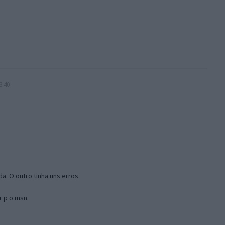
3:40
a. O outro tinha uns erros.
r p o msn.