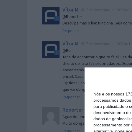
Vítor M.
7 de Novembro de 2005 às 01
@Reporter
Desculpa mas o link funciona. Seja com
Responder
Vítor M.
7 de Novembro de 2005 às 11
@Rui
Tens de encontrar o que te falei. Faz d
direito do rato faz propriedades. Depois
encontrarás no separador geral a opç
e-mail. Caso não consigas chegar lá, va
‘Options’ icon geral da então janela ab
que vai obrigar o Firefox a verificar s
Nós e os nossos 17
Responder
processamos dados p
para publicidade e 
Reporter
7 de Novembro de 2005 às 
desenvolvimento de 
Aguardo, então, o e-mail, Vitor.
dados de geolocaliza
Muito obrigado.
processamento por n
Responder
alternativa, pode ac