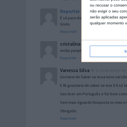
ou recusar o consen
Reporter
não exigir o seu co
7 de Novembro de 2005 às 
serão aplicadas apen
É só para dizer que ainda não me chego
qualquer momento vol
Grato.
Responder
cristalina
11 de Novembro de 2005 à
então people
M
Responder
Vanessa Silva
11 de Novembro de 2
Gostaria de Saber se essa nova versã
E tb goastaria de saber se ese 8.0 só 
Seu tiver em Português e for bom como
Sem mais Aguardo Resposta no meu e m
Obrigado.
Responder