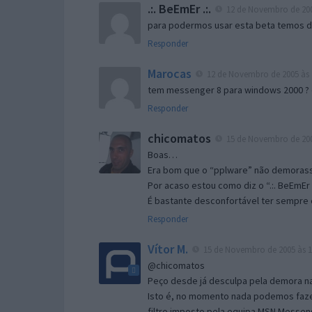
.:. BeEmEr .:.
12 de Novembro de 200
para podermos usar esta beta temos d “
Responder
Marocas
12 de Novembro de 2005 às 
tem messenger 8 para windows 2000 ?
Responder
chicomatos
15 de Novembro de 200
Boas…
Era bom que o “pplware” não demorass
Por acaso estou como diz o “.:. BeEmEr 
É bastante desconfortável ter sempre e
Responder
Vítor M.
15 de Novembro de 2005 às 1
@chicomatos
Peço desde já desculpa pela demora na 
Isto é, no momento nada podemos fazer
filtro imposto pela equipa MSN Messen