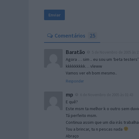
Comentários
25
Baratão
5 de Novembro de 2005 às 2
Agora … sim .. eu sou um ‘beta testers’
kkkkkkkkk… vleww
Vamos ver eh bom mesmo..
Responder
mp
6 de Novembro de 2005 às 01:43
E quê?
Este msm ta melhor k o outro sem duvid
Tá perfeito msm.
Continua assim que um dia irás trabalha
Tou a brincar, tu n pescas nada
Abraço