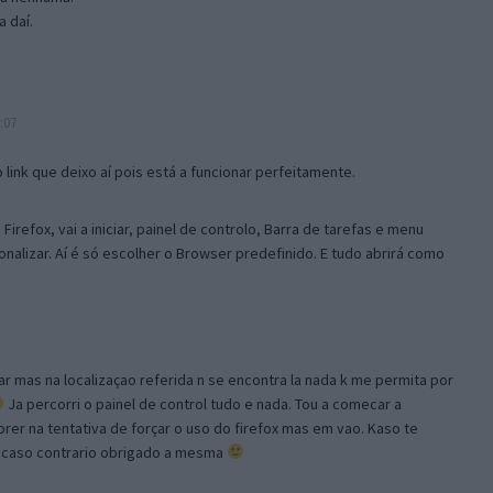
 daí.
:07
link que deixo aí pois está a funcionar perfeitamente.
Firefox, vai a iniciar, painel de controlo, Barra de tarefas e menu
sonalizar. Aí é só escolher o Browser predefinido. E tudo abrirá como
ar mas na localizaçao referida n se encontra la nada k me permita por
Ja percorri o painel de control tudo e nada. Tou a comecar a
orer na tentativa de forçar o uso do firefox mas em vao. Kaso te
, caso contrario obrigado a mesma