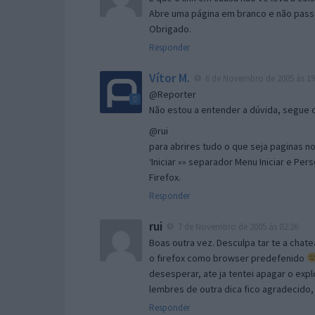
Abre uma página em branco e não passa
Obrigado.
Responder
Vítor M.
6 de Novembro de 2005 às 19
@Reporter
Não estou a entender a dúvida, segue o 
@rui
para abrires tudo o que seja paginas no 
‘Iniciar »» separador Menu Iniciar e Per
Firefox.
Responder
rui
7 de Novembro de 2005 às 02:26
Boas outra vez. Desculpa tar te a chate
o firefox como browser predefenido
desesperar, ate ja tentei apagar o expl
lembres de outra dica fico agradecido
Responder