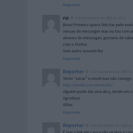
Responder
rui
6 de Novembro de 2005 às 16:13
Boas! Primeiro quero felicitar pelo exe
versao do messeger mas eu tou com um 
atraves do messeger, gostaria de saber 
com o firefox.
Sem outro assunto Rui
Responder
Reporter
6 de Novembro de 2005 às 
Tento “sacar” o msn8 mas não consigo.
http://msn8.core-server.be/
Alguém pode dar uma dica, tendo em c
Agradeço.
ADias
Responder
Reporter
6 de Novembro de 2005 às 
É que o link em causa não ve leva a co