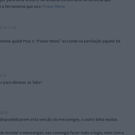
i a ferramenta que uso:
Power Menu
5 às 17:45
lente ajuda! Pois o “Power Menu” esconde na perfeição aquele tal
1:19
 para eliminar as Tabs?
20:19
disponibilizarem esta versão do messenger, o outro tinha muitos
de instalar o messenger, nao consegui fazer mais o login, nem com o