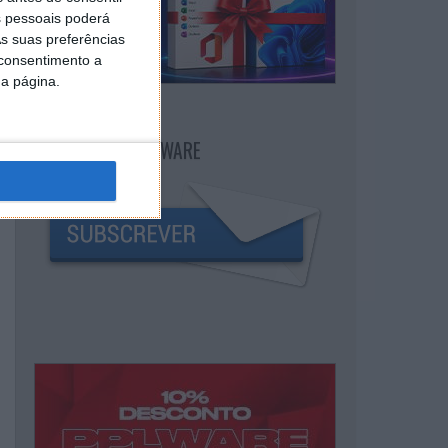
 pessoais poderá
s suas preferências
 consentimento a
da página.
NEWSLETTER PPLWARE